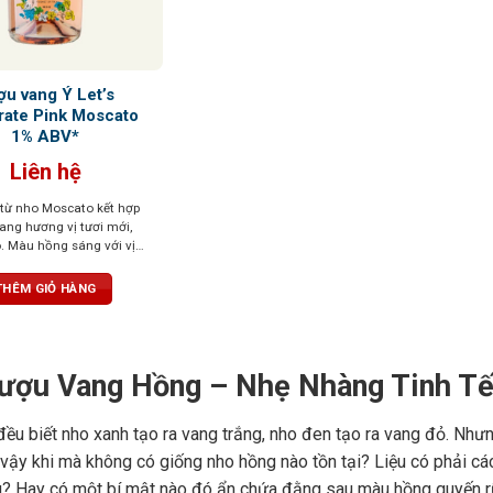
ợu vang Ý Let’s
rate Pink Moscato
1% ABV*
Liên hệ
từ nho Moscato kết hợp
ang hương vị tươi mới,
. Màu hồng sáng với vị
iên từ nho, hòa quyện với
m xôi, lựu ngọt và bọt khí
THÊM GIỎ HÀNG
ượu Vang Hồng – Nhẹ Nhàng Tinh Tế
đều biết nho xanh tạo ra vang trắng, nho đen tạo ra vang đỏ. Như
vậy khi mà không có giống nho hồng nào tồn tại? Liệu có phải c
? Hay có một bí mật nào đó ẩn chứa đằng sau màu hồng quyến rũ