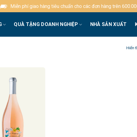
í giao hàng tiêu chuẩn cho các đơn hàng trên 600.000đ
G
QUÀ TẶNG DOANH NGHIỆP
NHÀ SẢN XUẤT
Hiển t