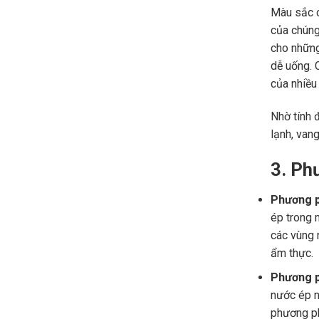
Màu sắc c
của chúng
cho những
dễ uống. 
của nhiều 
Nhờ tính 
lạnh, van
3. Ph
Phương 
ép trong 
các vùng 
ẩm thực.
Phương 
nước ép n
phương ph