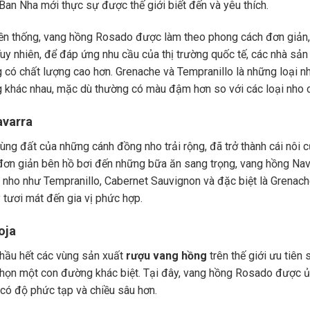
Ban Nha mới thực sự được thế giới biết đến và yêu thích.
ền thống, vang hồng Rosado được làm theo phong cách đơn giản, 
uy nhiên, để đáp ứng nhu cầu của thị trường quốc tế, các nhà sản 
 có chất lượng cao hơn. Grenache và Tempranillo là những loại 
 khác nhau, mặc dù thường có màu đậm hơn so với các loại nho 
avarra
vùng đất của những cánh đồng nho trải rộng, đã trở thành cái nôi 
 đơn giản bên hồ bơi đến những bữa ăn sang trọng, vang hồng Nav
 nho như Tempranillo,
Cabernet Sauvignon
và đặc biệt là Grenac
y tươi mát đến gia vị phức hợp.
oja
 hầu hết các vùng sản xuất
rượu vang hồng
trên thế giới ưu tiên 
 chọn một con đường khác biệt. Tại đây, vang hồng Rosado được ủ 
 có độ phức tạp và chiều sâu hơn.