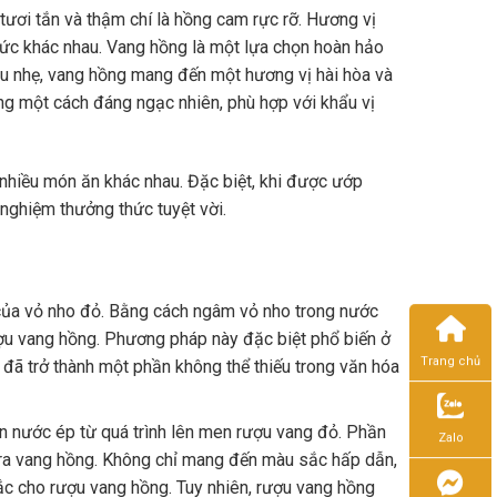
ươi tắn và thậm chí là hồng cam rực rỡ. Hương vị
ức khác nhau. Vang hồng là một lựa chọn hoàn hảo
dịu nhẹ, vang hồng mang đến một hương vị hài hòa và
ng một cách đáng ngạc nhiên, phù hợp với khẩu vị
 nhiều món ăn khác nhau. Đặc biệt, khi được ướp
 nghiệm thưởng thức tuyệt vời.
của vỏ nho đỏ. Bằng cách ngâm vỏ nho trong nước
ợu vang hồng. Phương pháp này đặc biệt phổ biến ở
Trang chủ
ã trở thành một phần không thể thiếu trong văn hóa
n nước ép từ quá trình lên men rượu vang đỏ. Phần
Zalo
 ra vang hồng. Không chỉ mang đến màu sắc hấp dẫn,
c cho rượu vang hồng. Tuy nhiên, rượu vang hồng