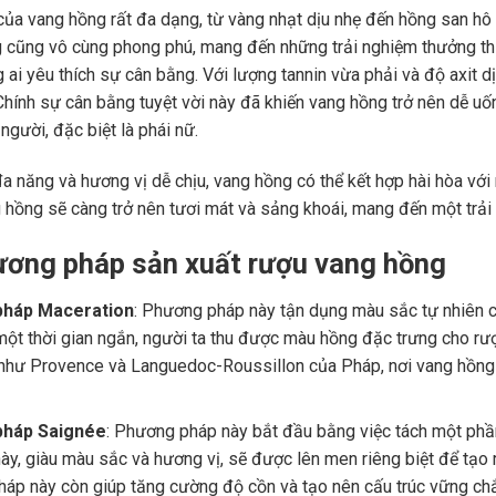
ủa vang hồng rất đa dạng, từ vàng nhạt dịu nhẹ đến hồng san hô t
 cũng vô cùng phong phú, mang đến những trải nghiệm thưởng th
 ai yêu thích sự cân bằng. Với lượng tannin vừa phải và độ axit 
Chính sự cân bằng tuyệt vời này đã khiến vang hồng trở nên dễ uố
người, đặc biệt là phái nữ.
đa năng và hương vị dễ chịu, vang hồng có thể kết hợp hài hòa với
g hồng sẽ càng trở nên tươi mát và sảng khoái, mang đến một trải
ương pháp sản xuất rượu vang hồng
pháp Maceration
: Phương pháp này tận dụng màu sắc tự nhiên 
một thời gian ngắn, người ta thu được màu hồng đặc trưng cho rư
như Provence và Languedoc-Roussillon của Pháp, nơi vang hồng đ
pháp Saignée
: Phương pháp này bắt đầu bằng việc tách một phầ
ày, giàu màu sắc và hương vị, sẽ được lên men riêng biệt để tạo
áp này còn giúp tăng cường độ cồn và tạo nên cấu trúc vững chắ