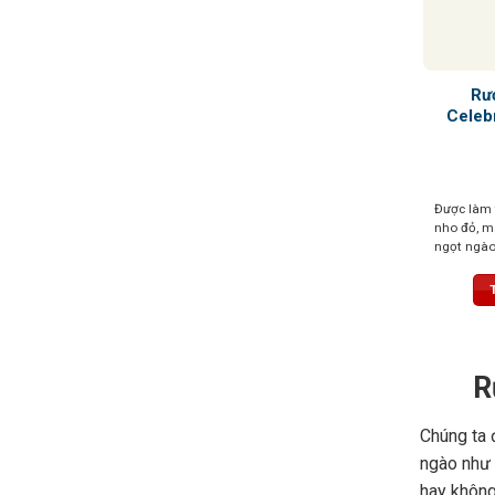
Rư
Celeb
Được làm 
nho đỏ, m
ngọt ngào
ngọt tự nh
cherry, mâ
li ti
R
Chúng ta 
ngào như 
hay không