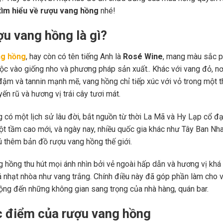
tìm hiểu về rượu vang hồng
nhé!
ợu vang hồng là gì?
ng hồng
, hay còn có tên tiếng Anh là
Rosé Wine
, mang màu sắc p
huộc vào giống nho và phương pháp sản xuất.. Khác với vang đỏ, n
ậm và tannin mạnh mẽ, vang hồng chỉ tiếp xúc với vỏ trong một 
ến rũ và hương vị trái cây tươi mát.
 có một lịch sử lâu đời, bắt nguồn từ thời La Mã và Hy Lạp cổ đạ
ột tầm cao mới, và ngày nay, nhiều quốc gia khác như Tây Ban Nha
 thêm bản đồ rượu vang hồng thế giới.
 hồng thu hút mọi ánh nhìn bởi vẻ ngoài hấp dẫn và hương vị kh
 nhạt nhòa như vang trắng. Chính điều này đã góp phần làm cho
động đến những không gian sang trọng của nhà hàng, quán bar.
c điểm của rượu vang hồng