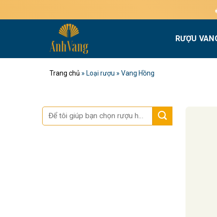
Bỏ
Miễn ph
qua
nội
RƯỢU VAN
dung
Trang chủ
»
Loại rượu
»
Vang Hồng
Tìm
kiếm: