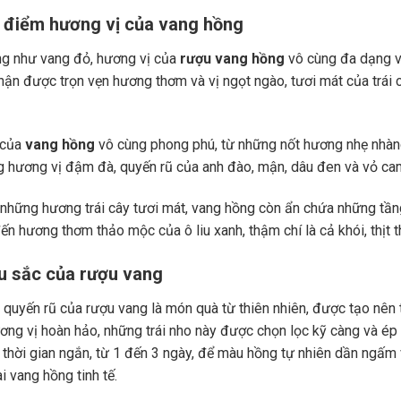
 điểm hương vị của vang hồng
g như vang đỏ, hương vị của
rượu vang hồng
vô cùng đa dạng v
ận được trọn vẹn hương thơm và vị ngọt ngào, tươi mát của trái
 của
vang hồng
vô cùng phong phú, từ những nốt hương nhẹ nhàng
 hương vị đậm đà, quyến rũ của anh đào, mận, dâu đen và vỏ ca
những hương trái cây tươi mát, vang hồng còn ẩn chứa những tầng
ến hương thơm thảo mộc của ô liu xanh, thậm chí là cả khói, thịt 
u sắc của rượu vang
quyến rũ của rượu vang là món quà từ thiên nhiên, được tạo nên
ơng vị hoàn hảo, những trái nho này được chọn lọc kỹ càng và é
 thời gian ngắn, từ 1 đến 3 ngày, để màu hồng tự nhiên dần ngấm
i vang hồng tinh tế.