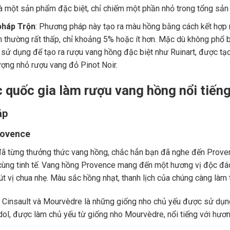
à một sản phẩm đặc biệt, chỉ chiếm một phần nhỏ trong tổng sản 
háp Trộn
: Phương pháp này tạo ra màu hồng bằng cách kết hợp 
ộn thường rất thấp, chỉ khoảng 5% hoặc ít hơn. Mặc dù không ph
sử dụng để tạo ra rượu vang hồng đặc biệt như Ruinart, được tạ
ượng nhỏ rượu vang đỏ Pinot Noir.
c quốc gia làm rượu vang hồng nổi tiến
áp
rovence
ã từng thưởng thức vang hồng, chắc hẳn bạn đã nghe đến Prove
ùng tinh tế. Vang hồng Provence mang đến một hương vị độc đáo, 
út vị chua nhẹ. Màu sắc hồng nhạt, thanh lịch của chúng càng là
 Cinsault và Mourvèdre là những giống nho chủ yếu được sử dụn
ol, được làm chủ yếu từ giống nho Mourvèdre, nổi tiếng với hươn