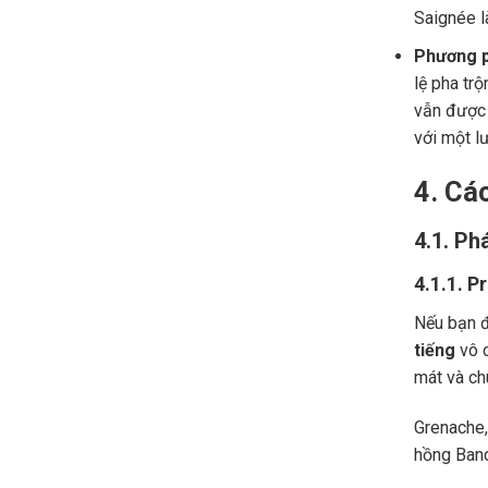
Saignée l
Phương p
lệ pha tr
vẫn được 
với một l
4. Cá
4.1. Ph
4.1.1. P
Nếu bạn đ
tiếng
vô c
mát và ch
Grenache,
hồng Band