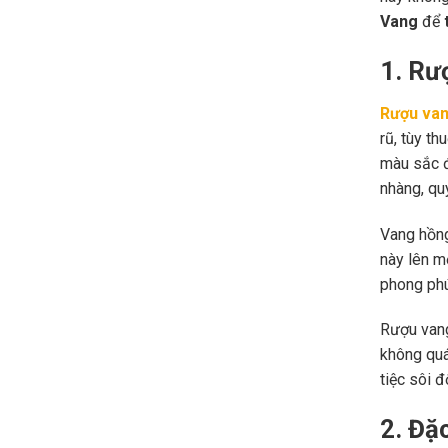
Vang
để
1. Rư
Rượu va
rũ, tùy t
màu sắc đ
nhàng, quy
Vang hồng
này lên m
phong phú
Rượu vang
không quá
tiệc sôi 
2. Đặ