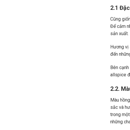
2.1 Đặc
Cũng giốn
Để cảm nh
sản xuất.
Hương vị
đến những
Bên cạnh 
allspice đ
2.2. Mà
Màu hồng 
sắc và hư
trong một
những cha