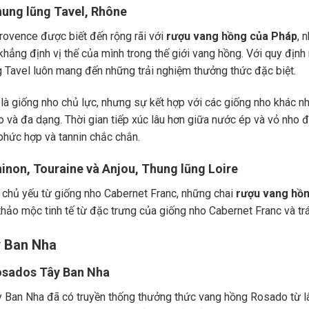
hung lũng Tavel, Rhône
ovence được biết đến rộng rãi với
rượu vang hồng của Pháp
, 
khẳng định vị thế của mình trong thế giới vang hồng. Với quy địn
 Tavel luôn mang đến những trải nghiệm thưởng thức đặc biệt.
là giống nho chủ lực, nhưng sự kết hợp với các giống nho khác n
o và đa dạng. Thời gian tiếp xúc lâu hơn giữa nước ép và vỏ nho
phức hợp và tannin chắc chắn.
hinon, Touraine và Anjou, Thung lũng Loire
chủ yếu từ giống nho
Cabernet Franc
, những chai
rượu vang hồ
thảo mộc tinh tế từ đặc trưng của giống nho Cabernet Franc và t
y Ban Nha
osados ​​Tây Ban Nha
 Ban Nha đã có truyền thống thưởng thức vang hồng Rosado từ lâu