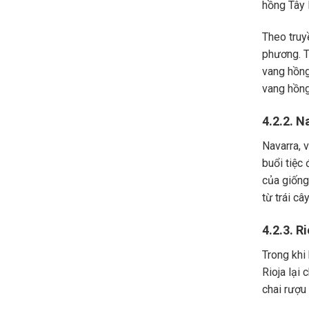
hồng Tây 
Theo truy
phương. T
vang hồng
vang hồng
4.2.2. N
Navarra, 
buổi tiệc
của giống
từ trái câ
4.2.3. Ri
Trong khi
Rioja lại
chai rượu