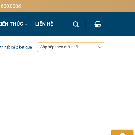
00.000đ
KIẾN THỨC
LIÊN HỆ
Đã
thị tất cả 2 kết quả
sắp
xếp
theo
mới
nhất