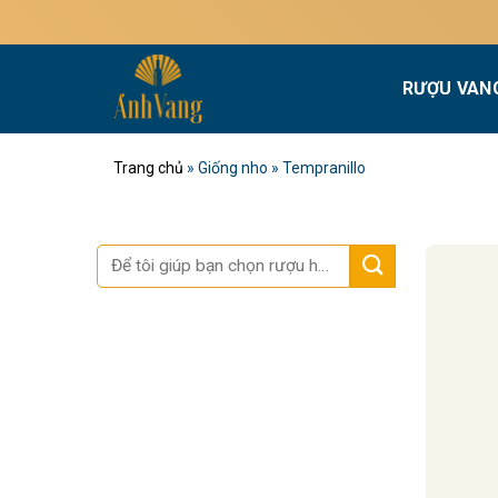
Bỏ
qua
nội
RƯỢU VAN
dung
Trang chủ
»
Giống nho
»
Tempranillo
Tìm
kiếm: