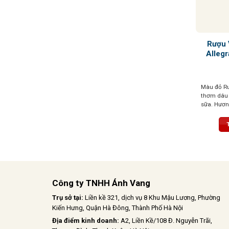
Rượu 
Allegr
Màu đỏ Ru
thơm dâu 
sữa. Hương
tannin mề
khó quên
Công ty TNHH Ánh Vang
Trụ sở tại:
Liền kề 321, dịch vụ 8 Khu Mậu Lương, Phường
Kiến Hưng, Quận Hà Đông, Thành Phố Hà Nội
Địa điểm kinh doanh:
A2, Liền Kề/108 Đ. Nguyễn Trãi,