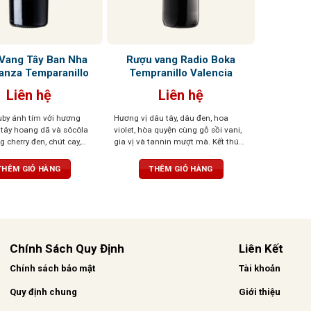
Vang Tây Ban Nha
Rượu vang Radio Boka
anza Temparanillo
Tempranillo Valencia
Liên hệ
Liên hệ
by ánh tím với hương
Hương vị dâu tây, dâu đen, hoa
tây hoang dã và sôcôla
violet, hòa quyện cùng gỗ sồi vani,
 cherry đen, chút cay,
gia vị và tannin mượt mà. Kết thúc
m mại tạo dư vị dài và
với dư vị anh đào đen và cam thảo
ngọt ngào
THÊM GIỎ HÀNG
THÊM GIỎ HÀNG
Chính Sách Quy Định
Liên Kết
Chính sách bảo mật
Tài khoản
Quy định chung
Giới thiệu