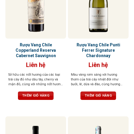
Rượu Vang Chile
Rượu Vang Chile Punti
Copperland Reserva
Ferrer Signature
Cabernet Sauvignon
Chardonnay
Liên hệ
Liên hệ
Sở hữu các nốt hương của các loại
Màu vàng rơm sáng với hương
trái cây đỏ như dâu tây, cherry và
thơm của trái cây nhiệt đới như
mận đỏ, cùng với những nốt hương
bưởi, lê, dứa và đào, cùng hương
béo béo của vani. Axit cân đối, hậu
hoa dịu nhẹ. Cấu trúc tannin nhẹ
vị trái cây ngọt kéo dài, mềm mại
nhàng, vị tươi mát, quyến rũ
THÊM GIỎ HÀNG
THÊM GIỎ HÀNG