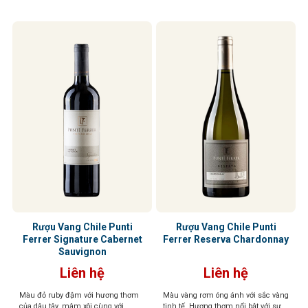
Rượu Vang Chile Punti
Rượu Vang Chile Punti
Ferrer Signature Cabernet
Ferrer Reserva Chardonnay
Sauvignon
Liên hệ
Liên hệ
Màu đỏ ruby đậm với hương thơm
Màu vàng rơm óng ánh với sắc vàng
của dâu tây, mâm xôi cùng với
tinh tế. Hương thơm nổi bật với sự