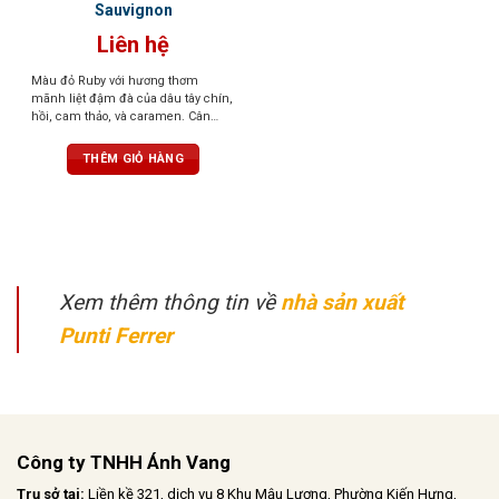
Sauvignon
Liên hệ
Màu đỏ Ruby với hương thơm
mãnh liệt đậm đà của dâu tây chín,
hồi, cam thảo, và caramen. Cân
bằng hoàn hảo, êm và dễ uống
THÊM GIỎ HÀNG
Xem thêm thông tin về
nhà sản xuất
Punti Ferrer
Công ty TNHH Ánh Vang
Trụ sở tại:
Liền kề 321, dịch vụ 8 Khu Mậu Lương, Phường Kiến Hưng,