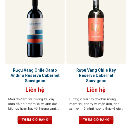
Rượu Vang Chile Canto
Rượu Vang Chile Key
Andino Reserve Cabernet
Reserve Cabernet
Sauvignon
Sauvignon
Liên hệ
Liên hệ
Màu đỏ đậm với hương trái cây
Hương vị trái cây đỏ chín mọng,
chín đỏ như mâm xôi và anh đào
mâm xôi, cherry và mận đen, đan
kết hợp hoàn hảo với hương vani,
xen với một chút hương thảo và gia
quế và thuốc lá từ thùng gỗ sồi,
vị ấm áp. Hương vị độc đáo này
tannin mạnh mẽ, ấn tượng
mang lại cảm giác mới mẻ và cuốn
THÊM GIỎ HÀNG
THÊM GIỎ HÀNG
hút mỗi khi thưởng thức