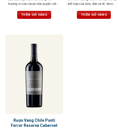
hương vị của cacao hòa quyện với
kết hợp của dứa, đào và lê, kèm
nhau tạo cảm giác dễ chịu. Chất
những nốt khoáng nhẹ nhàng. Vị
tannin dịu dàng và dư vị nhẹ nhàng
rượu tươi mới lan tỏa ngay từ ngụm
THÊM GIỎ HÀNG
THÊM GIỎ HÀNG
khi kết thúc
đầu tiên, cân bằng giữa độ chua dễ
chịu và cấu trúc hài hòa. Hậu vị tròn
đầy và thanh thoát.
Rượu Vang Chile Punti
Ferrer Reserva Cabernet