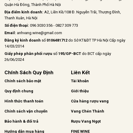
Quận Hà Đông, Thành Phố Hà Nội
Địa điểm kinh doanh:
A2, Liền Kề/108 Đ. Nguyễn Trãi, Thượng Đình,
Thanh Xuân, Hà Nội
Số điện thoại:
096 3030 356 - 0827 309 773
Email:
anhvang.wine@gmail.com
Đăng ký kinh doanh
số
0106481712
do Sở KT&ĐT TP Hà Nội Cấp ngày
14/03/2014
Giấy phép phân phối rượu
số
195/GP-BCT
do BCT cấp ngày
26/06/2024
Chính Sách Quy Định
Liên Kết
Chính sách bảo mật
Tài khoản
Quy định chung
Giới thiệu
Hình thức thanh toán
Cửa hàng rượu vang
Chính sách vận chuyển
Vang Chén Thánh
Bảo hành & đổi trả
Rượu Vang Ngọt
Hướng dẫn mua hàng
FINE WINE