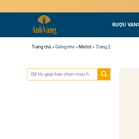
Bỏ
M
qua
nội
RƯỢU VAN
dung
Trang chủ
»
Giống nho
»
Merlot
»
Trang 2
Tìm
kiếm: