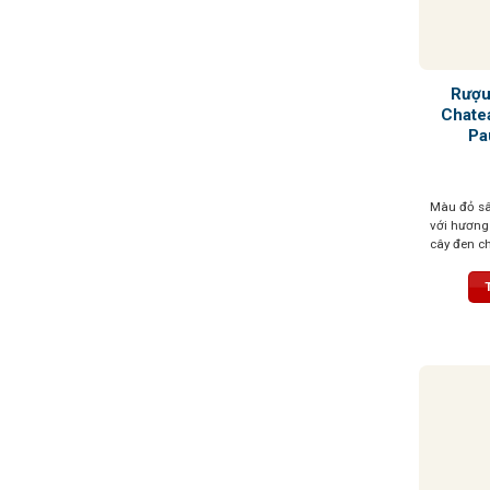
Rượu
Chate
Pa
Màu đỏ sâ
với hương
cây đen ch
chua đen 
cam thảo 
trúc mạnh
vị tròn trị
tinh tế