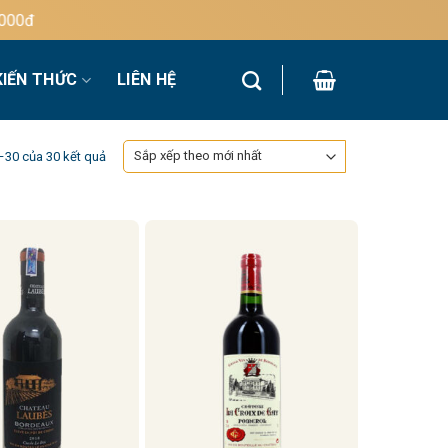
KIẾN THỨC
LIÊN HỆ
Đã
7–30 của 30 kết quả
sắp
xếp
theo
mới
nhất