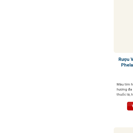
Rượu 
Phel
Màu tím h
hương đa 
thuốc lá, 
hương. Với
dẳng