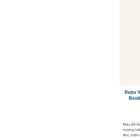
Rượu 
Bout
Màu đỏ Ru
hương trá
đen, mâm 