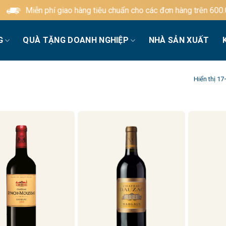
iễn phí giao hàng tiêu chuẩn cho các đơn hàng trên 600.000đ
G
QUÀ TẶNG DOANH NGHIỆP
NHÀ SẢN XUẤT
Hiển thị 1