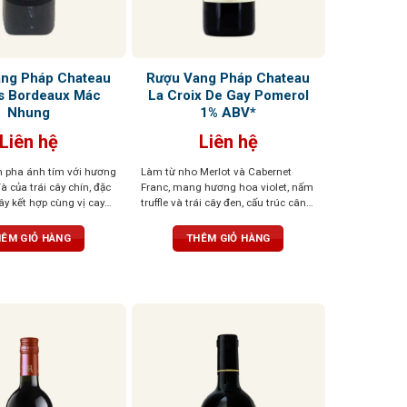
ng Pháp Chateau
Rượu Vang Pháp Chateau
s Bordeaux Mác
La Croix De Gay Pomerol
Nhung
1% ABV*
Liên hệ
Liên hệ
 pha ánh tím với hương
Làm từ nho Merlot và Cabernet
 của trái cây chín, đặc
Franc, mang hương hoa violet, nấm
tây kết hợp cùng vị cay
truffle và trái cây đen, cấu trúc cân
 của gỗ sồi Pháp.
bằng
ng, tinh tế, tròn trịa,
ÊM GIỎ HÀNG
THÊM GIỎ HÀNG
dài, đậm đà