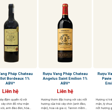
Vang Pháp Chateau
Rượu Vang Pháp Chateau
Rượu Va
illot Bordeaux 1%
Angelus Saint Emilion 1%
Pavie
ABV*
ABV*
Emi
Liên hệ
Liên hệ
by đậm quyến rũ với
Hương thơm đặc trưng với các nốt
Hương vị tr
i cây chín đỏ như mận
hương của trái cây chín (anh đào,
mận, lý chu
xôi, anh đào đen, hòa
mận), hoa và gia vị. Tannin mềm
nốt hương gỗ