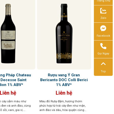
Trang chủ
Zalo
Facebook
Gọi Ngay
Top
ng Pháp Chateau
Rượu vang Ý Gran
 Decesse Saint
Bericanto DOC Colli Berici
lion 1% ABV*
1% ABV*
Liên hệ
Liên hệ
ái cây sẫm màu như
Màu đỏ Ruby đậm, hương thơm
a đen và anh đào, cùng
phức hợp từ trái cây đen như mận,
 sồi, vani, gia vị.
anh đào và dâu, hòa quyện cùng