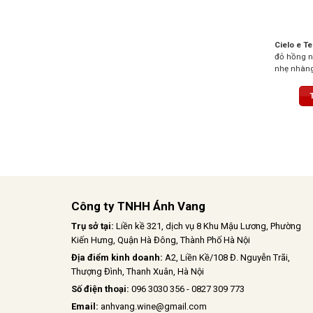
Cielo e T
đỏ hồng 
nhẹ nhàng 
hoa. Hương
ngọt ngào
Công ty TNHH Ánh Vang
Trụ sở tại:
Liền kề 321, dịch vụ 8 Khu Mậu Lương, Phường
Kiến Hưng, Quận Hà Đông, Thành Phố Hà Nội
Địa điểm kinh doanh:
A2, Liền Kề/108 Đ. Nguyễn Trãi,
Thượng Đình, Thanh Xuân, Hà Nội
Số điện thoại:
096 3030 356 - 0827 309 773
Email:
anhvang.wine@gmail.com