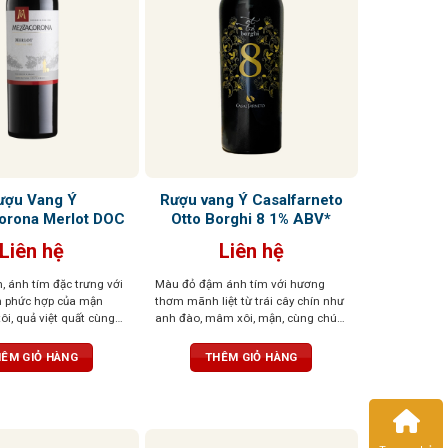
ượu Vang Ý
Rượu vang Ý Casalfarneto
rona Merlot DOC
Otto Borghi 8 1% ABV*
Liên hệ
Liên hệ
 ánh tím đặc trưng với
Màu đỏ đậm ánh tím với hương
 phức hợp của mận
thơm mãnh liệt từ trái cây chín như
ôi, quả việt quất cùng
anh đào, mâm xôi, mận, cùng chút
nh hương và vani.
gia vị cay, vani, sô cô la. Vị tròn trịa,
m đà với độ cồn vừa
cân bằng, tannin mềm, dư vị dễ chịu
ÊM GIỎ HÀNG
THÊM GIỎ HÀNG
n mịn màng