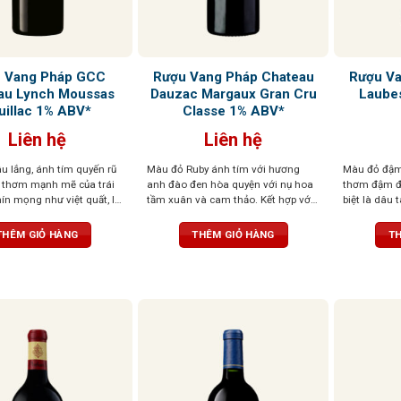
 Vang Pháp GCC
Rượu Vang Pháp Chateau
Rượu Va
au Lynch Moussas
Dauzac Margaux Gran Cru
Laube
uillac 1% ABV*
Classe 1% ABV*
Liên hệ
Liên hệ
u lắng, ánh tím quyến rũ
Màu đỏ Ruby ánh tím với hương
Màu đỏ đậm
 thơm mạnh mẽ của trái
anh đào đen hòa quyện với nụ hoa
thơm đậm đà
ín mọng như việt quất, lý
tầm xuân và cam thảo. Kết hợp với
biệt là dâu 
và mâm xôi, kết hợp với
vị chát mượt mà, chua thanh thoát
nồng tinh tế
và gỗ sồi. Rượu có cấu
và cay đặc trưng, dư vị kéo dài với
Tannin cân bằ
THÊM GIỎ HÀNG
THÊM GIỎ HÀNG
TH
 mẽ nhưng cân bằng, hậu
mùi thuốc lá và đất ẩm
hậu vị kéo 
a, kéo dài, để lại dấu ấn