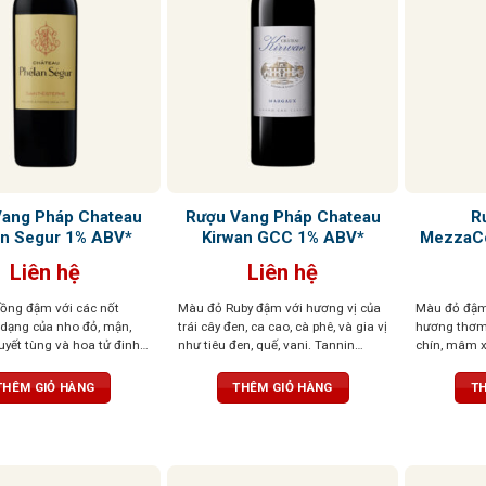
Vang Pháp Chateau
Rượu Vang Pháp Chateau
R
an Segur 1% ABV*
Kirwan GCC 1% ABV*
MezzaCo
Liên hệ
Liên hệ
ồng đậm với các nốt
Màu đỏ Ruby đậm với hương vị của
Màu đỏ đậm,
dạng của nho đỏ, mận,
trái cây đen, ca cao, cà phê, và gia vị
hương thơm
tuyết tùng và hoa tử đinh
như tiêu đen, quế, vani. Tannin
chín, mâm x
 tannin dai và dư vị dai
mượt mà, cân bằng hoàn hảo, dư vị
một chút đi
kéo dài và phức hợp
Hương vị đậ
THÊM GIỎ HÀNG
THÊM GIỎ HÀNG
TH
phải, tanni