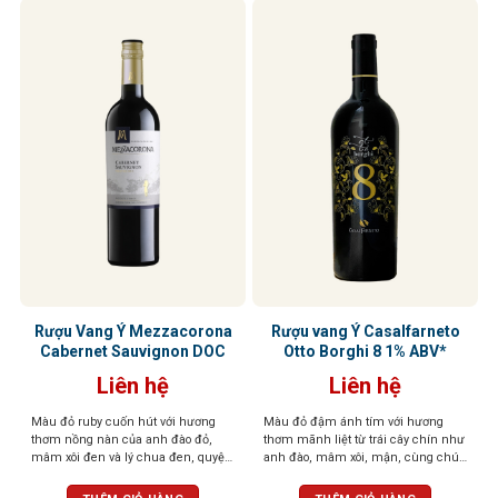
Rượu Vang Ý Mezzacorona
Rượu vang Ý Casalfarneto
Cabernet Sauvignon DOC
Otto Borghi 8 1% ABV*
Liên hệ
Liên hệ
Màu đỏ ruby cuốn hút với hương
Màu đỏ đậm ánh tím với hương
thơm nồng nàn của anh đào đỏ,
thơm mãnh liệt từ trái cây chín như
mâm xôi đen và lý chua đen, quyện
anh đào, mâm xôi, mận, cùng chút
cùng hương vani ngọt ngào, cà phê,
gia vị cay, vani, sô cô la. Vị tròn trịa,
thuốc lá và tiêu đen. Cấu trúc tốt,
cân bằng, tannin mềm, dư vị dễ