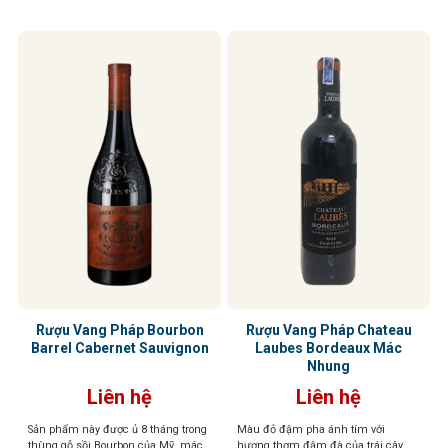
ấn tinh tế
Rượu Vang Pháp Bourbon
Rượu Vang Pháp Chateau
Barrel Cabernet Sauvignon
Laubes Bordeaux Mác
Nhung
Liên hệ
Liên hệ
Sản phẩm này được ủ 8 tháng trong
Màu đỏ đậm pha ánh tím với
thùng gỗ sồi Bourbon của Mỹ, mác
hương thơm đậm đà của trái cây