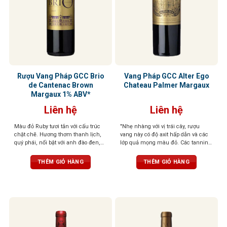
Rượu Vang Pháp GCC Brio
Vang Pháp GCC Alter Ego
de Cantenac Brown
Chateau Palmer Margaux
Margaux 1% ABV*
Liên hệ
Liên hệ
Màu đỏ Ruby tươi tắn với cấu trúc
"Nhẹ nhàng với vị trái cây, rượu
chặt chẽ. Hương thơm thanh lịch,
vang này có độ axit hấp dẫn và các
quý phái, nổi bật với anh đào đen,
lớp quả mọng màu đỏ. Các tannin
hoa violet và một chút thuốc lá. Lớp
mượt mà, màu sắc bị chi phối bởi
tannin mượt mà, kéo dài ở hậu vị
trái cây của rượu vang, chứa nhiều
THÊM GIỎ HÀNG
THÊM GIỎ HÀNG
cùng dư vị ngọt thanh dễ chịu. Kết
axit và sẽ sớm sẵn sàng cho mọi
thúc kéo dài, đậm vị trái cây
bữa tiệc. " - (RV) (3/2016) 90 điểm
James Suckling