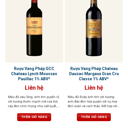
Rượu Vang Pháp GCC
Rượu Vang Pháp Chateau
Chateau Lynch Moussas
Dauzac Margaux Gran Cru
Pauillac 1% ABV*
Classe 1% ABV*
Liên hệ
Liên hệ
Màu đỏ sâu lắng, ánh tím quyến rũ
Màu đỏ Ruby ánh tím với hương
với hương thơm mạnh mẽ của trái
anh đào đen hòa quyện với nụ hoa
cây đen chín mọng như việt quất, lý
tầm xuân và cam thảo. Kết hợp với
chua đen và mâm xôi, kết hợp với
vị chát mượt mà, chua thanh thoát
cam thảo và gỗ sồi. Rượu có cấu
và cay đặc trưng, dư vị kéo dài với
THÊM GIỎ HÀNG
THÊM GIỎ HÀNG
trúc mạnh mẽ nhưng cân bằng,
mùi thuốc lá và đất ẩm
hậu vị tròn trịa, kéo dài, để lại dấu