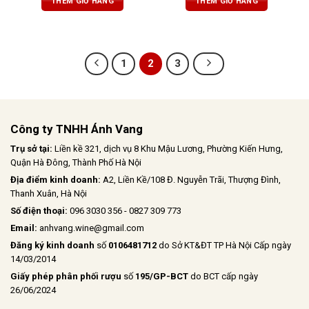
THÊM GIỎ HÀNG
THÊM GIỎ HÀNG
tannin mềm mại và axit cân bằng,
chịu
dư vị sâu lắng
1
2
3
Công ty TNHH Ánh Vang
Trụ sở tại:
Liền kề 321, dịch vụ 8 Khu Mậu Lương, Phường Kiến Hưng,
Quận Hà Đông, Thành Phố Hà Nội
Địa điểm kinh doanh:
A2, Liền Kề/108 Đ. Nguyễn Trãi, Thượng Đình,
Thanh Xuân, Hà Nội
Số điện thoại:
096 3030 356 - 0827 309 773
Email:
anhvang.wine@gmail.com
Đăng ký kinh doanh
số
0106481712
do Sở KT&ĐT TP Hà Nội Cấp ngày
14/03/2014
Giấy phép phân phối rượu
số
195/GP-BCT
do BCT cấp ngày
26/06/2024