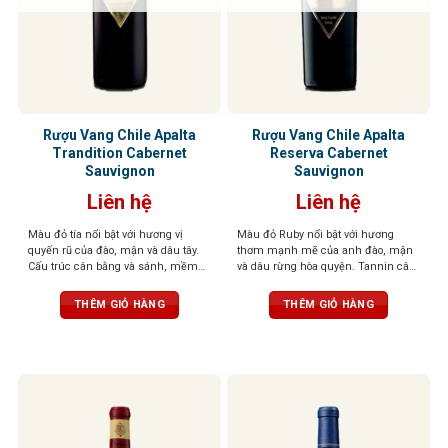
Rượu Vang Chile Apalta
Rượu Vang Chile Apalta
Trandition Cabernet
Reserva Cabernet
Sauvignon
Sauvignon
Liên hệ
Liên hệ
Màu đỏ tía nổi bật với hương vị
Màu đỏ Ruby nổi bật với hương
quyến rũ của đào, mận và dâu tây.
thơm mạnh mẽ của anh đào, mận
Cấu trúc cân bằng và sánh, mềm
và dâu rừng hòa quyện. Tannin cân
mại, dễ chịu hòa quyện cùng vị
bằng và axit mạnh mẽ với dư vị
chát nhẹ từ tannin, dư vị tuyệt vời
vani, cassis và mocha kéo dài, để
THÊM GIỎ HÀNG
THÊM GIỎ HÀNG
lại ấn tượng khó phai