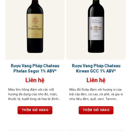
Rượu Vang Pháp Chateau
Rượu Vang Pháp Chateau
Phelan Segur 1% ABV*
Kirwan GCC 1% ABV*
Liên hệ
Liên hệ
Màu tím hồng đậm với các nốt
Màu đỏ Ruby đậm với hương vị của
hương đa dạng của nho đỏ, mận,
trái cây đen, ca cao, cà phê, và gia vị
thuốc lá, tuyết tùng và hoa tử đinh
như tiêu đen, quế, vani. Tannin
hương. Với tannin dai và dư vị dai
mượt mà, cân bằng hoàn hảo, dư vị
dẳng
kéo dài và phức hợp
THÊM GIỎ HÀNG
THÊM GIỎ HÀNG