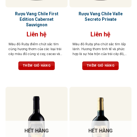
Rượu Vang Chile First
Rượu Vang Chile Valle
Edition Cabernet
Secreto Private
Sauvignon
Liên hệ
Liên hệ
Màu đỏ Ruby điểm chút sắc tím
Màu đỏ Ruby pha chút sắc tím lấp
cùng hương thơm của các loại trái
lánh. Hương thơm tinh tế và phức
cây màu đỏ cùng vị cay, cacao và
hợp là sự hòa trộn của trái cây đỏ,
thuốc lá. Vị sâu lắng, quyến rũ, cân
cacao, vị khói và thuốc lá. Cấu trúc
bằng và dễ uống cùng dư vị tròn trịa,
hài hòa, tannin thanh lịch, dư vị bền
THÊM GIỎ HÀNG
THÊM GIỎ HÀNG
dài lâu.
bỉ, chắc chắn
HẾT HÀNG
HẾT HÀNG