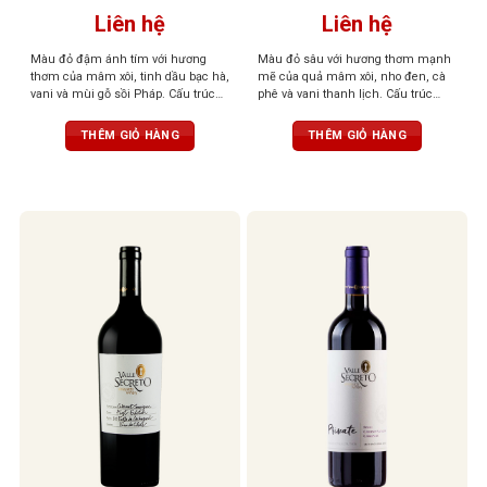
Liên hệ
Liên hệ
Màu đỏ đậm ánh tím với hương
Màu đỏ sâu với hương thơm mạnh
thơm của mâm xôi, tinh dầu bạc hà,
mẽ của quả mâm xôi, nho đen, cà
vani và mùi gỗ sồi Pháp. Cấu trúc
phê và vani thanh lịch. Cấu trúc
tốt, chất tannin mịn và dư vị bền bỉ
vững, hương vị tinh tế và có sự phát
sâu lắng
triển tuyệt vời theo thời gian
THÊM GIỎ HÀNG
THÊM GIỎ HÀNG