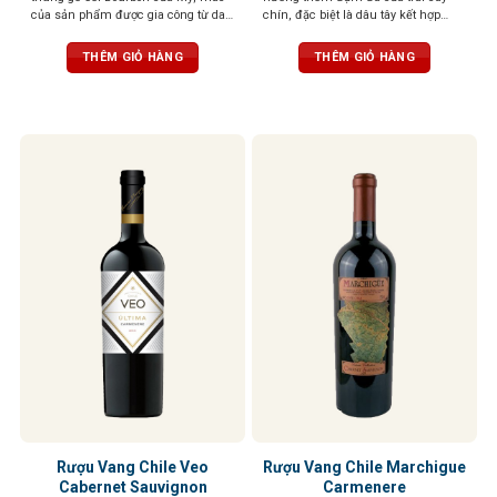
của sản phẩm được gia công từ da
chín, đặc biệt là dâu tây kết hợp
ngựa thật với nét in khắc tinh tế, ấn
cùng vị cay nồng tinh tế của gỗ sồi
tượng và vô cùng sang trọng, Rượu
Pháp. Tannin cân bằng, tinh tế, tròn
THÊM GIỎ HÀNG
THÊM GIỎ HÀNG
phản chiếu màu hồng ngọc. Mùi
trịa, hậu vị kéo dài, đậm đà
hương phức hợp của trái cây nhỏ
chín đỏ, quả mâm xôi dại và gia vị,
vani và caramen. Một khẩu vị đặc
biệt, hào phóng, với tannin mượt mà
Rượu Vang Chile Veo
Rượu Vang Chile Marchigue
Cabernet Sauvignon
Carmenere