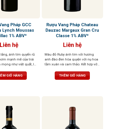
Vang Pháp GCC
Rượu Vang Pháp Chateau
u Lynch Moussas
Dauzac Margaux Gran Cru
illac 1% ABV*
Classe 1% ABV*
Liên hệ
Liên hệ
lắng, ánh tím quyến rũ
Màu đỏ Ruby ánh tím với hương
thơm mạnh mẽ của trái
anh đào đen hòa quyện với nụ hoa
 mọng như việt quất, lý
tầm xuân và cam thảo. Kết hợp với
 mâm xôi, kết hợp với
vị chát mượt mà, chua thanh thoát
 gỗ sồi. Rượu có cấu
và cay đặc trưng, dư vị kéo dài với
ÊM GIỎ HÀNG
THÊM GIỎ HÀNG
mẽ nhưng cân bằng, hậu
mùi thuốc lá và đất ẩm
 kéo dài, để lại dấu ấn