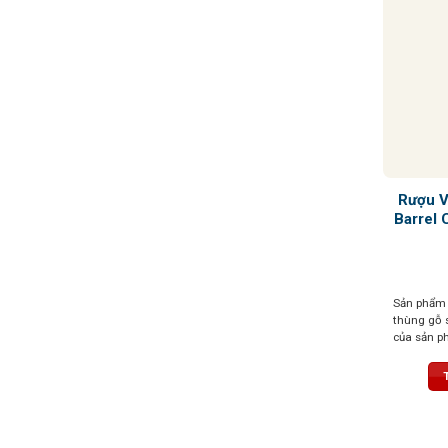
Rượu V
Barrel 
Sản phẩm 
thùng gỗ 
của sản p
ngựa thật 
tượng và 
phản chiế
hương phứ
chín đỏ, q
vani và c