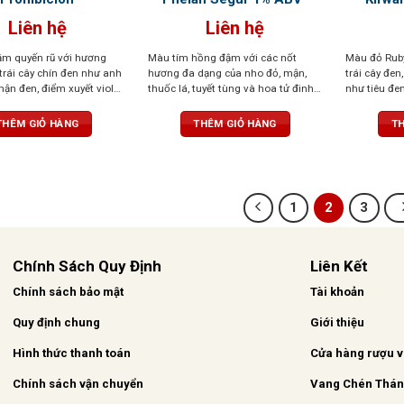
Liên hệ
Liên hệ
m quyến rũ với hương
Màu tím hồng đậm với các nốt
Màu đỏ Ruby
trái cây chín đen như anh
hương đa dạng của nho đỏ, mận,
trái cây đen,
ận đen, điểm xuyết violet,
thuốc lá, tuyết tùng và hoa tử đinh
như tiêu đen
ồi tinh tế cùng gia vị cay
hương. Với tannin dai và dư vị dai
mượt mà, câ
ợu cân bằng, tươi mới,
dẳng
kéo dài và 
THÊM GIỎ HÀNG
THÊM GIỎ HÀNG
TH
, giàu tannin nhưng hài
ị dài, đậm nét và lôi cuốn.
1
2
3
Chính Sách Quy Định
Liên Kết
Chính sách bảo mật
Tài khoản
Quy định chung
Giới thiệu
Hình thức thanh toán
Cửa hàng rượu 
Chính sách vận chuyển
Vang Chén Thá