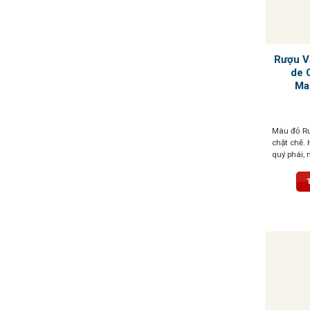
Rượu V
de 
Ma
Màu đỏ Rub
chặt chẽ.
quý phái, 
hoa violet
tannin mượ
cùng dư vị
thúc kéo d