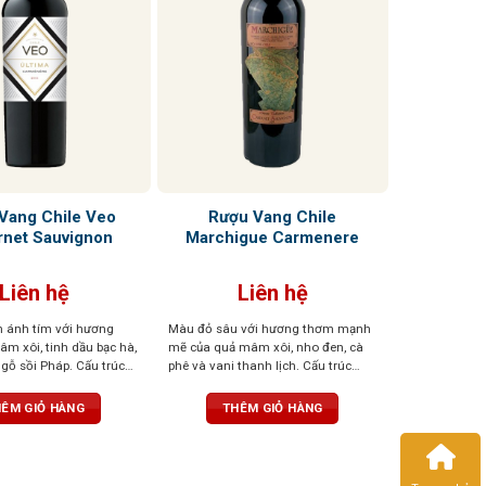
Vang Chile Veo
Rượu Vang Chile
net Sauvignon
Marchigue Carmenere
Liên hệ
Liên hệ
 ánh tím với hương
Màu đỏ sâu với hương thơm mạnh
m xôi, tinh dầu bạc hà,
mẽ của quả mâm xôi, nho đen, cà
 gỗ sồi Pháp. Cấu trúc
phê và vani thanh lịch. Cấu trúc
nnin mịn và dư vị bền bỉ
vững, hương vị tinh tế và có sự phát
triển tuyệt vời theo thời gian
ÊM GIỎ HÀNG
THÊM GIỎ HÀNG