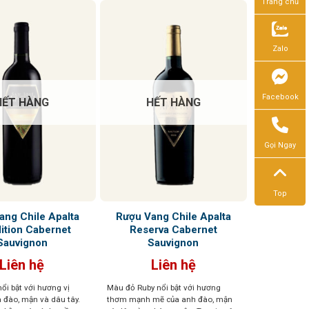
Trang chủ
Zalo
Facebook
HẾT HÀNG
HẾT HÀNG
Gọi Ngay
Top
ang Chile Apalta
Rượu Vang Chile Apalta
ition Cabernet
Reserva Cabernet
Sauvignon
Sauvignon
Liên hệ
Liên hệ
ổi bật với hương vị
Màu đỏ Ruby nổi bật với hương
a đào, mận và dâu tây.
thơm mạnh mẽ của anh đào, mận