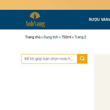
Bỏ
M
qua
nội
RƯỢU VAN
dung
Trang chủ
»
Dung tích
»
750ml
»
Trang 2
Tìm
kiếm: