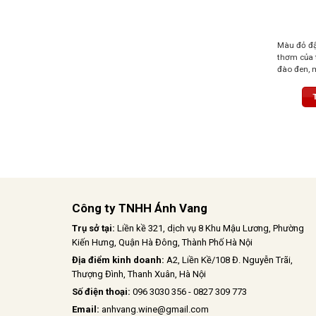
Màu đỏ đậ
thơm của 
đào đen, m
hương gỗ s
nhẹ. Vị rư
sống động
hòa, hậu v
Công ty TNHH Ánh Vang
Trụ sở tại:
Liền kề 321, dịch vụ 8 Khu Mậu Lương, Phường
Kiến Hưng, Quận Hà Đông, Thành Phố Hà Nội
Địa điểm kinh doanh:
A2, Liền Kề/108 Đ. Nguyễn Trãi,
Thượng Đình, Thanh Xuân, Hà Nội
Số điện thoại:
096 3030 356 - 0827 309 773
Email:
anhvang.wine@gmail.com