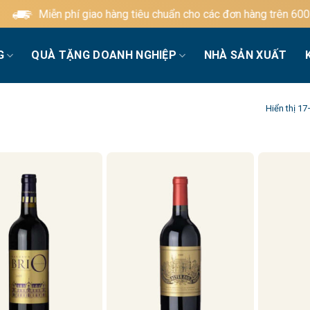
iễn phí giao hàng tiêu chuẩn cho các đơn hàng trên 600.000đ
G
QUÀ TẶNG DOANH NGHIỆP
NHÀ SẢN XUẤT
Hiển thị 1