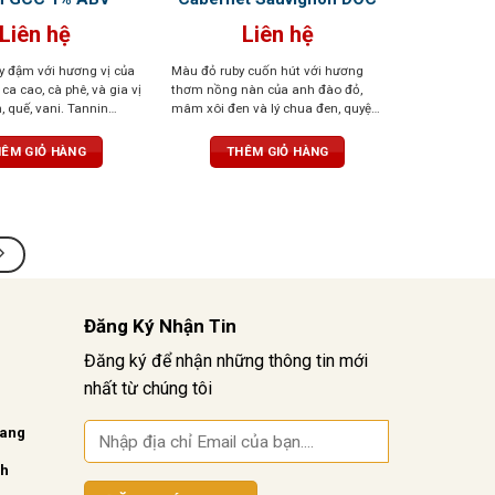
Liên hệ
Liên hệ
 đậm với hương vị của
Màu đỏ ruby cuốn hút với hương
 ca cao, cà phê, và gia vị
thơm nồng nàn của anh đào đỏ,
, quế, vani. Tannin
mâm xôi đen và lý chua đen, quyện
n bằng hoàn hảo, dư vị
cùng hương vani ngọt ngào, cà phê,
phức hợp
thuốc lá và tiêu đen. Cấu trúc tốt,
ÊM GIỎ HÀNG
THÊM GIỎ HÀNG
tannin mềm mại và axit cân bằng,
dư vị sâu lắng
Đăng Ký Nhận Tin
Đăng ký để nhận những thông tin mới
nhất từ chúng tôi
vang
nh