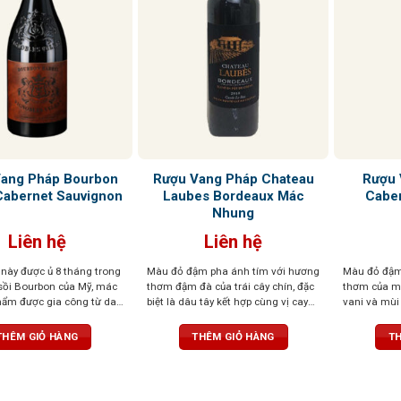
ang Pháp Bourbon
Rượu Vang Pháp Chateau
Rượu 
Cabernet Sauvignon
Laubes Bordeaux Mác
Caber
Nhung
Liên hệ
Liên hệ
này được ủ 8 tháng trong
Màu đỏ đậm pha ánh tím với hương
Màu đỏ đậm
sồi Bourbon của Mỹ, mác
thơm đậm đà của trái cây chín, đặc
thơm của mâ
hẩm được gia công từ da
biệt là dâu tây kết hợp cùng vị cay
vani và mùi
với nét in khắc tinh tế, ấn
nồng tinh tế của gỗ sồi Pháp.
tốt, chất ta
vô cùng sang trọng, Rượu
Tannin cân bằng, tinh tế, tròn trịa,
sâu lắng
THÊM GIỎ HÀNG
THÊM GIỎ HÀNG
TH
u màu hồng ngọc. Mùi
hậu vị kéo dài, đậm đà
c hợp của trái cây nhỏ
uả mâm xôi dại và gia vị,
aramen. Một khẩu vị đặc