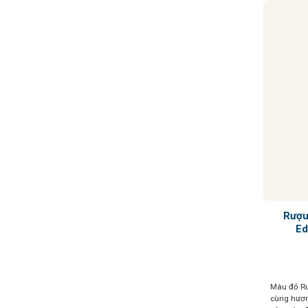
biệt, hào 
mà
Rượu
Ed
Màu đỏ Ru
cùng hươn