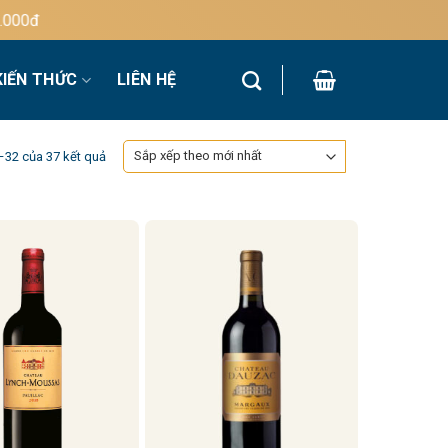
KIẾN THỨC
LIÊN HỆ
Đã
7–32 của 37 kết quả
sắp
xếp
theo
mới
nhất