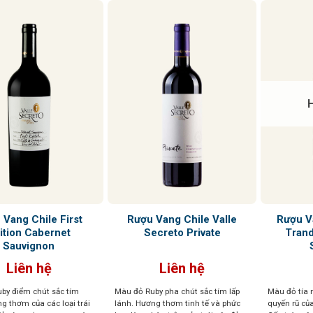
phóng, với tannin mượt
 Vang Chile First
Rượu Vang Chile Valle
Rượu V
ition Cabernet
Secreto Private
Trand
Sauvignon
Liên hệ
Liên hệ
by điểm chút sắc tím
Màu đỏ Ruby pha chút sắc tím lấp
Màu đỏ tía n
g thơm của các loại trái
lánh. Hương thơm tinh tế và phức
quyến rũ củ