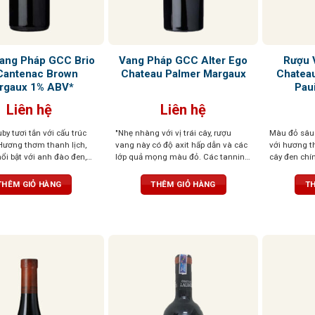
ang Pháp GCC Brio
Vang Pháp GCC Alter Ego
Rượu 
Cantenac Brown
Chateau Palmer Margaux
Chatea
rgaux 1% ABV*
Pau
Liên hệ
Liên hệ
y tươi tắn với cấu trúc
"Nhẹ nhàng với vị trái cây, rượu
Màu đỏ sâu 
 Hương thơm thanh lịch,
vang này có độ axit hấp dẫn và các
với hương 
nổi bật với anh đào đen,
lớp quả mọng màu đỏ. Các tannin
cây đen chín
 và một chút thuốc lá. Lớp
mượt mà, màu sắc bị chi phối bởi
chua đen và
t mà, kéo dài ở hậu vị
trái cây của rượu vang, chứa nhiều
cam thảo và
THÊM GIỎ HÀNG
THÊM GIỎ HÀNG
TH
 ngọt thanh dễ chịu. Kết
axit và sẽ sớm sẵn sàng cho mọi
trúc mạnh 
ài, đậm vị trái cây
bữa tiệc. " - (RV) (3/2016) 90 điểm
vị tròn trịa,
James Suckling
tinh tế