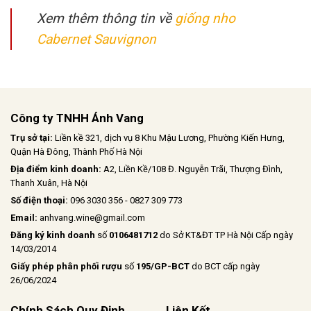
Xem thêm thông tin về
giống nho
Cabernet Sauvignon
Công ty TNHH Ánh Vang
Trụ sở tại:
Liền kề 321, dịch vụ 8 Khu Mậu Lương, Phường Kiến Hưng,
Quận Hà Đông, Thành Phố Hà Nội
Địa điểm kinh doanh:
A2, Liền Kề/108 Đ. Nguyễn Trãi, Thượng Đình,
Thanh Xuân, Hà Nội
Số điện thoại:
096 3030 356 - 0827 309 773
Email:
anhvang.wine@gmail.com
Đăng ký kinh doanh
số
0106481712
do Sở KT&ĐT TP Hà Nội Cấp ngày
14/03/2014
Giấy phép phân phối rượu
số
195/GP-BCT
do BCT cấp ngày
26/06/2024
Chính Sách Quy Định
Liên Kết