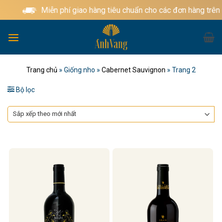
Bỏ
Miễn phí giao hàng tiêu chuẩn cho các đơn hàng trên
qua
nội
dung
Trang chủ
»
Giống nho
»
Cabernet Sauvignon
»
Trang 2
Bộ lọc