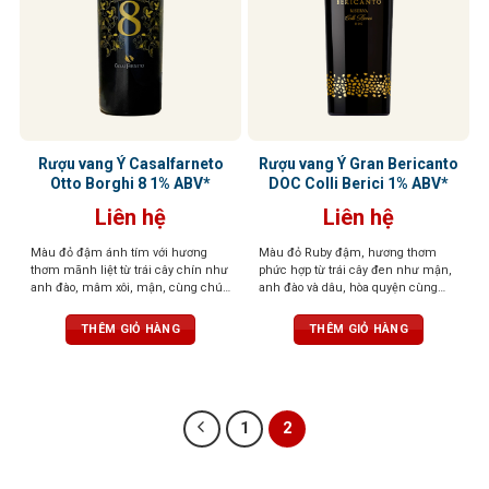
Rượu vang Ý Casalfarneto
Rượu vang Ý Gran Bericanto
Otto Borghi 8 1% ABV*
DOC Colli Berici 1% ABV*
Liên hệ
Liên hệ
Màu đỏ đậm ánh tím với hương
Màu đỏ Ruby đậm, hương thơm
thơm mãnh liệt từ trái cây chín như
phức hợp từ trái cây đen như mận,
anh đào, mâm xôi, mận, cùng chút
anh đào và dâu, hòa quyện cùng
gia vị cay, vani, sô cô la. Vị tròn trịa,
vani, socola và gia vị. Vị đậm đà,
cân bằng, tannin mềm, dư vị dễ
thanh lịch, tannin mềm mại, hậu vị
THÊM GIỎ HÀNG
THÊM GIỎ HÀNG
chịu
ấn tượng
1
2