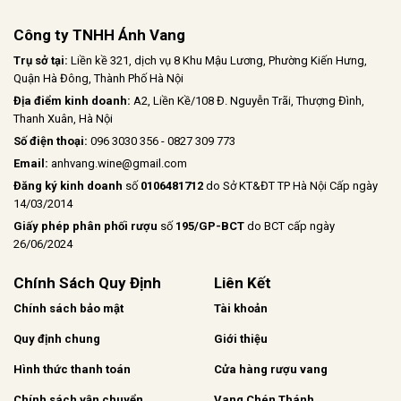
Công ty TNHH Ánh Vang
Trụ sở tại:
Liền kề 321, dịch vụ 8 Khu Mậu Lương, Phường Kiến Hưng,
Quận Hà Đông, Thành Phố Hà Nội
Địa điểm kinh doanh:
A2, Liền Kề/108 Đ. Nguyễn Trãi, Thượng Đình,
Thanh Xuân, Hà Nội
Số điện thoại:
096 3030 356 - 0827 309 773
Email:
anhvang.wine@gmail.com
Đăng ký kinh doanh
số
0106481712
do Sở KT&ĐT TP Hà Nội Cấp ngày
14/03/2014
Giấy phép phân phối rượu
số
195/GP-BCT
do BCT cấp ngày
26/06/2024
Chính Sách Quy Định
Liên Kết
Chính sách bảo mật
Tài khoản
Quy định chung
Giới thiệu
Hình thức thanh toán
Cửa hàng rượu vang
Chính sách vận chuyển
Vang Chén Thánh