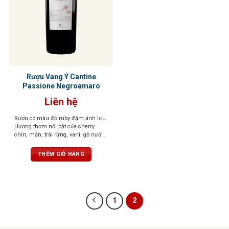
Rượu Vang Ý Cantine
Passione Negroamaro
Liên hệ
Rượu có màu đỏ ruby đậm ánh lựu.
Hương thơm nổi bật của cherry
chín, mận, trái rừng, vani, gỗ nướng
nhẹ, thảo mộc khô. Vị rượu đầy
đặn, ấm áp và hài hòa. Tannin
THÊM GIỎ HÀNG
mềm mại, kết cấu tròn trịa, hậu vị
kéo dài và thanh lịch.
1
2