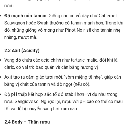
rượu.
Độ mạnh của tannin:
Giống nho có vỏ dày như Cabernet
Sauvignon hoặc Syrah thường có tannin mạnh hơn. Trong khi
đó, những giống vỏ mỏng như Pinot Noir sẽ cho tannin nhẹ
nhàng, mượt mà.
2.3 Axit (Acidity)
Vang đỏ chứa các acid chính như tartaric, malic, đôi khi là
citric, có vai trò bảo quản và cân bằng hương vị .
Axit tạo ra cảm giác tươi mới, “vòm miệng tê nhẹ”, giúp cân
bằng vị chát của tannin và độ ngọt (nếu có).
Độ pH thấp kết hợp sắc tố đỏ stabil hơn—ví dụ như trong
rượu Sangiovese. Ngược lại, rượu với pH cao có thể có màu
tối và dễ bị chuyển sang hơi xám nâu.
2.4 Body – Thân rượu