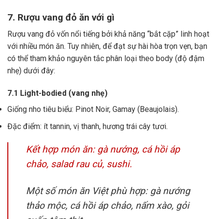
7. Rượu vang đỏ ăn với gì
Rượu vang đỏ vốn nổi tiếng bởi khả năng “bắt cặp” linh hoạt
với nhiều món ăn. Tuy nhiên, để đạt sự hài hòa trọn vẹn, bạn
có thể tham khảo nguyên tắc phân loại theo body (độ đậm
nhẹ) dưới đây:
7.1 Light-bodied (vang nhẹ)
Giống nho tiêu biểu: Pinot Noir, Gamay (Beaujolais).
Đặc điểm: ít tannin, vị thanh, hương trái cây tươi.
Kết hợp món ăn: gà nướng, cá hồi áp
chảo, salad rau củ, sushi.
Một số món ăn Việt phù hợp: gà nướng
thảo mộc, cá hồi áp chảo, nấm xào, gỏi