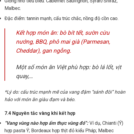
Giống nho tiêu biểu: Cabernet Sauvignon, Syrah/Shiraz,
Malbec.
Đặc điểm: tannin mạnh, cấu trúc chắc, nồng độ cồn cao.
Kết hợp món ăn: bò bít tết, sườn cừu
nướng, BBQ, phô mai già (Parmesan,
Cheddar), gan ngỗng.
Một số món ăn Việt phù hợp: bò lá lốt, vịt
quay,…
*Lý do: cấu trúc mạnh mẽ của vang đậm “sánh đôi” hoàn
hảo với món ăn giàu đạm và béo.
7.4 Nguyên tắc vàng khi kết hợp
“Vang vùng nào hợp ẩm thực vùng đó”:
Ví dụ, Chianti (Ý)
hợp pasta Ý; Bordeaux hợp thịt đỏ kiểu Pháp; Malbec