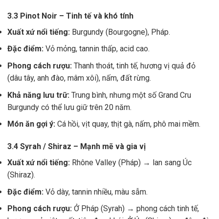
3.3 Pinot Noir – Tinh tế và khó tính
Xuất xứ nổi tiếng:
Burgundy (Bourgogne), Pháp.
Đặc điểm:
Vỏ mỏng, tannin thấp, acid cao.
Phong cách rượu:
Thanh thoát, tinh tế, hương vị quả đỏ
(dâu tây, anh đào, mâm xôi), nấm, đất rừng.
Khả năng lưu trữ:
Trung bình, nhưng một số Grand Cru
Burgundy có thể lưu giữ trên 20 năm.
Món ăn gợi ý:
Cá hồi, vịt quay, thịt gà, nấm, phô mai mềm.
3.4 Syrah / Shiraz – Mạnh mẽ và gia vị
Xuất xứ nổi tiếng:
Rhône Valley (Pháp) → lan sang Úc
(Shiraz).
Đặc điểm:
Vỏ dày, tannin nhiều, màu sẫm.
Phong cách rượu:
Ở Pháp (Syrah) → phong cách tinh tế,