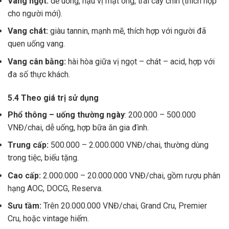
Vang ngọt:
dễ uống, hậu vị mật ong, trái cây chín (thích hợp
cho người mới).
Vang chát:
giàu tannin, mạnh mẽ, thích hợp với người đã
quen uống vang.
Vang cân bằng:
hài hòa giữa vị ngọt – chát – acid, hợp với
đa số thực khách.
5.4 Theo giá trị sử dụng
Phổ thông – uống thường ngày
: 200.000 – 500.000
VNĐ/chai, dễ uống, hợp bữa ăn gia đình.
Trung cấp:
500.000 – 2.000.000 VNĐ/chai, thường dùng
trong tiệc, biếu tặng.
Cao cấp:
2.000.000 – 20.000.000 VNĐ/chai, gồm rượu phân
hạng AOC, DOCG, Reserva.
Sưu tầm:
Trên 20.000.000 VNĐ/chai, Grand Cru, Premier
Cru, hoặc vintage hiếm.