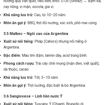
hương quả việt quất, tiêu đen, khói. Ở Úc (Shiraz) → đậm đà,
cay nồng, vị mận, socola, gia vị.
Khả năng lưu trữ:
Cao, từ 10–20 năm.
Món ăn gợi ý:
BBQ, thịt đỏ nướng, xúc xích, phô mai cứng.
3.5 Malbec – Ngôi sao của Argentina
Xuất xứ nổi tiếng:
Pháp (Cahors) nhưng nổi tiếng ở
Argentina.
Đặc điểm:
Màu tím đậm, tannin dày, acid trung bình.
Phong cách rượu:
Trái cây chín mọng (mận đen, việt quất),
da thuộc, cacao.
Khả năng lưu trữ:
Tốt, 5–10 năm.
Món ăn gợi ý:
Thịt nướng, đặc biệt là bò Argentina.
3.6 Sangiovese – Linh hồn nước Ý
Xuất xứ nổi tiếng:
Tuscany, Ý (Chianti, Brunello di