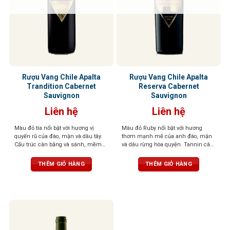
Rượu Vang Chile Apalta
Rượu Vang Chile Apalta
Trandition Cabernet
Reserva Cabernet
Sauvignon
Sauvignon
Liên hệ
Liên hệ
Màu đỏ tía nổi bật với hương vị
Màu đỏ Ruby nổi bật với hương
quyến rũ của đào, mận và dâu tây.
thơm mạnh mẽ của anh đào, mận
Cấu trúc cân bằng và sánh, mềm
và dâu rừng hòa quyện. Tannin cân
mại, dễ chịu hòa quyện cùng vị
bằng và axit mạnh mẽ với dư vị
chát nhẹ từ tannin, dư vị tuyệt vời
vani, cassis và mocha kéo dài, để
THÊM GIỎ HÀNG
THÊM GIỎ HÀNG
lại ấn tượng khó phai