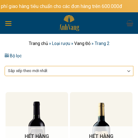
Bỏ
ng tiêu chuẩn cho các đơn hàng trên 600.000đ
qua
nội
dung
Trang chủ
»
Loại rượu
»
Vang Đỏ
»
Trang 2
Bộ lọc
HẾT HÀNG
HẾT HÀNG