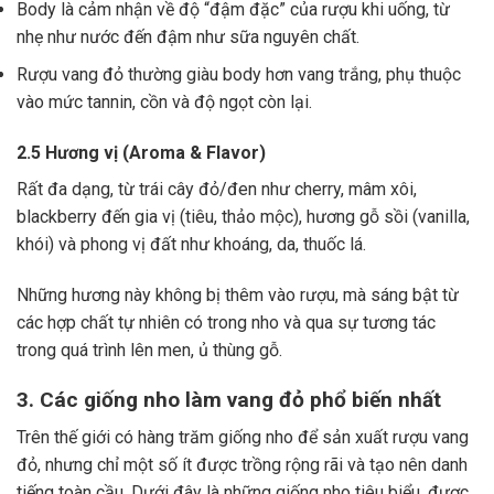
Body là cảm nhận về độ “đậm đặc” của rượu khi uống, từ
nhẹ như nước đến đậm như sữa nguyên chất.
Rượu vang đỏ thường giàu body hơn vang trắng, phụ thuộc
vào mức tannin, cồn và độ ngọt còn lại.
2.5 Hương vị (Aroma & Flavor)
Rất đa dạng, từ trái cây đỏ/đen như cherry, mâm xôi,
blackberry đến gia vị (tiêu, thảo mộc), hương gỗ sồi (vanilla,
khói) và phong vị đất như khoáng, da, thuốc lá.
Những hương này không bị thêm vào rượu, mà sáng bật từ
các hợp chất tự nhiên có trong nho và qua sự tương tác
trong quá trình lên men, ủ thùng gỗ.
3. Các giống nho làm vang đỏ phổ biến nhất
Trên thế giới có hàng trăm giống nho để sản xuất rượu vang
đỏ, nhưng chỉ một số ít được trồng rộng rãi và tạo nên danh
tiếng toàn cầu. Dưới đây là những giống nho tiêu biểu, được