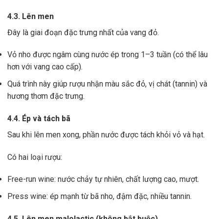
4.3. Lên men
Đây là giai đoạn đặc trưng nhất của vang đỏ.
Vỏ nho được ngâm cùng nước ép trong 1–3 tuần (có thể lâu
hơn với vang cao cấp).
Quá trình này giúp rượu nhận màu sắc đỏ, vị chát (tannin) và
hương thơm đặc trưng.
4.4. Ép và tách bã
Sau khi lên men xong,
phần nước được tách khỏi vỏ và hạt.
Có hai loại rượu:
Free-run wine: nước chảy tự nhiên, chất lượng cao, mượt.
Press wine: ép mạnh từ bã nho, đậm đặc, nhiều tannin.
4.5. Lên men malolactic (không bắt buộc)