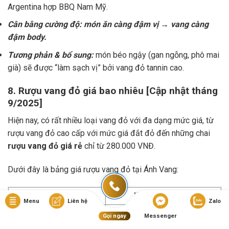
Argentina hợp BBQ Nam Mỹ.
Cân bằng cường độ: món ăn càng đậm vị → vang càng
đậm body.
Tương phản & bổ sung:
món béo ngậy (gan ngỗng, phô mai
già) sẽ được “làm sạch vị” bởi vang đỏ tannin cao.
8. Rượu vang đỏ giá bao nhiêu [Cập nhật tháng
9/2025]
Hiện nay, có rất nhiều loại vang đỏ với đa dạng mức giá, từ
rượu vang đỏ cao cấp với mức giá đắt đỏ đến những chai
rượu vang đỏ giá rẻ
chỉ từ 280.000 VNĐ.
Dưới đây là bảng giá rượu vang đỏ tại Ánh Vang:
Loại vang
Khoảng giá (VNĐ)
Menu
Liên hệ
Zalo
Giá rượu vang đỏ Pháp:
400.000 – 3.000.000
Gọi ngay
Messenger