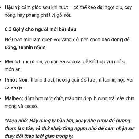
Hậu vị:
cảm giác sau khi nuốt – có thể kéo dài ngọt dịu, cay
nồng, hay phảng phất vị gỗ sồi.
6.3 Gợi ý cho người mới bắt đầu
Nếu bạn mới làm quen với vang đỏ, nên chọn
các dòng dễ
uống, tannin mềm
:
Merlot:
mượt mà, vị mận và socola, dễ kết hợp với nhiều
món ăn.
Pinot Noir:
thanh thoát, hương quả đỏ tươi, ít tannin, hợp với
cá và gà.
Malbec:
đậm hơn một chút, màu tím đẹp, hương trái cây chín
mọng và cacao.
*Mẹo nhỏ: Hãy dùng ly bầu lớn, xoay nhẹ rượu để hương
thơm lan tỏa, và thử nhấp từng ngụm nhỏ để cảm nhận sự
thay đổi theo thời gian trong ly.