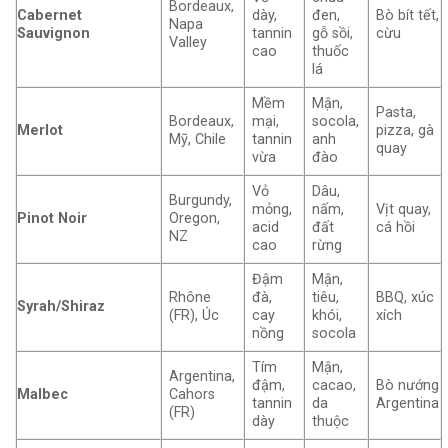
Bordeaux,
Cabernet
dày,
đen,
Bò bít tết,
Napa
Sauvignon
tannin
gỗ sồi,
cừu
Valley
cao
thuốc
lá
Mềm
Mận,
Pasta,
Bordeaux,
mại,
socola,
Merlot
pizza, gà
Mỹ, Chile
tannin
anh
quay
vừa
đào
Vỏ
Dâu,
Burgundy,
mỏng,
nấm,
Vịt quay,
Pinot Noir
Oregon,
acid
đất
cá hồi
NZ
cao
rừng
Đậm
Mận,
Rhône
đà,
tiêu,
BBQ, xúc
Syrah/Shiraz
(FR), Úc
cay
khói,
xích
nồng
socola
Tím
Mận,
Argentina,
đậm,
cacao,
Bò nướng
Malbec
Cahors
tannin
da
Argentina
(FR)
dày
thuộc