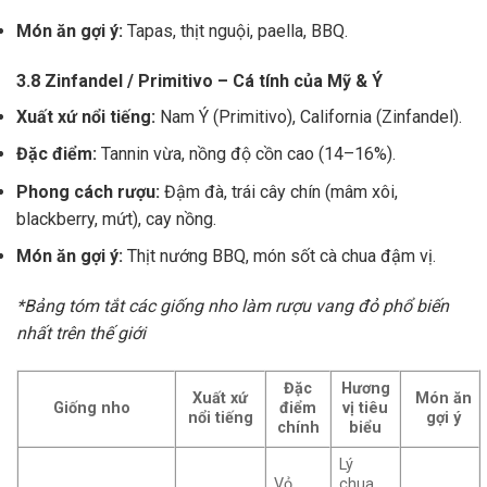
Món ăn gợi ý:
Tapas, thịt nguội, paella, BBQ.
3.8 Zinfandel / Primitivo – Cá tính của Mỹ & Ý
Xuất xứ nổi tiếng:
Nam Ý (Primitivo), California (Zinfandel).
Đặc điểm:
Tannin vừa, nồng độ cồn cao (14–16%).
Phong cách rượu:
Đậm đà, trái cây chín (mâm xôi,
blackberry, mứt), cay nồng.
Món ăn gợi ý:
Thịt nướng BBQ, món sốt cà chua đậm vị.
*Bảng tóm tắt các giống nho làm rượu vang đỏ phổ biến
nhất trên thế giới
Đặc
Hương
Xuất xứ
Món ăn
Giống nho
điểm
vị tiêu
nổi tiếng
gợi ý
chính
biểu
Lý
Vỏ
chua