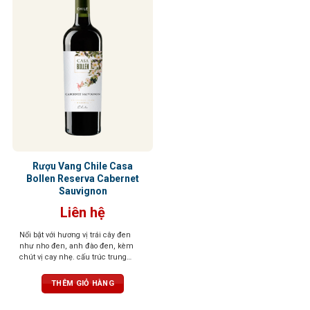
Rượu Vang Chile Casa
Bollen Reserva Cabernet
Sauvignon
Liên hệ
Nổi bật với hương vị trái cây đen
như nho đen, anh đào đen, kèm
chút vị cay nhẹ. cấu trúc trung
bình, vị tannin không quá mạnh
THÊM GIỎ HÀNG