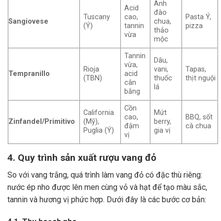
Anh
Acid
đào
Tuscany
cao,
Pasta Ý,
Sangiovese
chua,
(Ý)
tannin
pizza
thảo
vừa
mộc
Tannin
Dâu,
vừa,
Rioja
vani,
Tapas,
Tempranillo
acid
(TBN)
thuốc
thịt nguội
cân
lá
bằng
Cồn
California
Mứt
cao,
BBQ, sốt
Zinfandel/Primitivo
(Mỹ),
berry,
đậm
cà chua
Puglia (Ý)
gia vị
vị
4. Quy trình sản xuất rượu vang đỏ
So với vang trắng, quá trình làm vang đỏ có đặc thù riêng:
nước ép nho được lên men cùng vỏ và hạt để tạo màu sắc,
tannin và hương vị phức hợp. Dưới đây là các bước cơ bản: