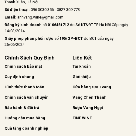
Thanh Xuân, Hà Nội
Số điện thoại:
096 3030 356 - 0827 309 773
Email:
anhvang.wine@gmail.com
Đăng ký kinh doanh
số
0106481712
do Sở KT&ĐT TP Hà Nội Cấp ngày
14/03/2014
Giấy phép phân phối rượu
số
195/GP-BCT
do BCT cấp ngày
26/06/2024
Chính Sách Quy Định
Liên Kết
Chính sách bảo mật
Tài khoản
Quy định chung
Giới thiệu
Hình thức thanh toán
Cửa hàng rượu vang
Chính sách vận chuyển
Vang Chén Thánh
Bảo hành & đổi trả
Rượu Vang Ngọt
Hướng dẫn mua hàng
FINE WINE
Quà tặng doanh nghiệp