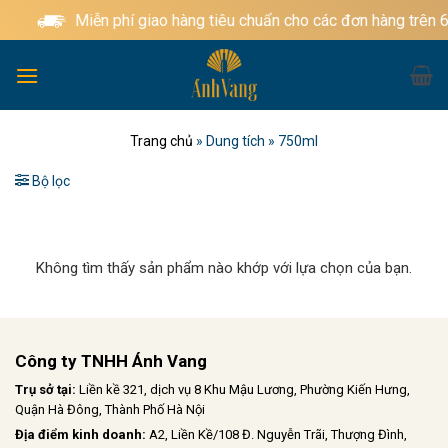
Bỏ
Miễn phí giao hàng tiêu chuẩn cho các đơn hàng trên 
qua
nội
dung
Trang chủ
»
Dung tích
»
750ml
Bộ lọc
Không tìm thấy sản phẩm nào khớp với lựa chọn của bạn.
Công ty TNHH Ánh Vang
Trụ sở tại:
Liền kề 321, dịch vụ 8 Khu Mậu Lương, Phường Kiến Hưng,
Quận Hà Đông, Thành Phố Hà Nội
Địa điểm kinh doanh:
A2, Liền Kề/108 Đ. Nguyễn Trãi, Thượng Đình,