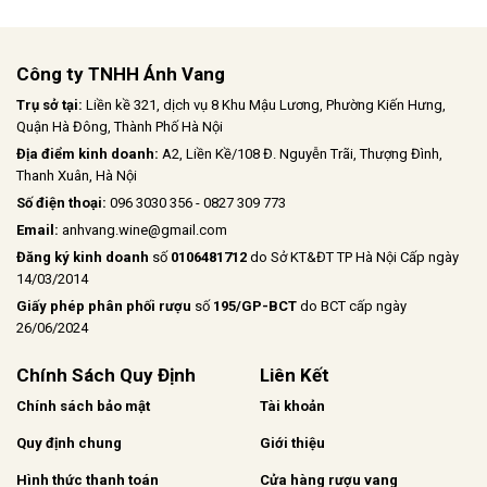
Công ty TNHH Ánh Vang
Trụ sở tại:
Liền kề 321, dịch vụ 8 Khu Mậu Lương, Phường Kiến Hưng,
Quận Hà Đông, Thành Phố Hà Nội
Địa điểm kinh doanh:
A2, Liền Kề/108 Đ. Nguyễn Trãi, Thượng Đình,
Thanh Xuân, Hà Nội
Số điện thoại:
096 3030 356 - 0827 309 773
Email:
anhvang.wine@gmail.com
Đăng ký kinh doanh
số
0106481712
do Sở KT&ĐT TP Hà Nội Cấp ngày
14/03/2014
Giấy phép phân phối rượu
số
195/GP-BCT
do BCT cấp ngày
26/06/2024
Chính Sách Quy Định
Liên Kết
Chính sách bảo mật
Tài khoản
Quy định chung
Giới thiệu
Hình thức thanh toán
Cửa hàng rượu vang