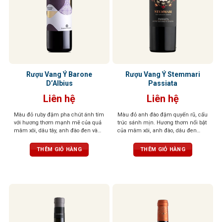
Rượu Vang Ý Barone
Rượu Vang Ý Stemmari
D’Albius
Passiata
Liên hệ
Liên hệ
Màu đỏ ruby đậm pha chút ánh tím
Màu đỏ anh đào đậm quyến rũ, cấu
với hương thơm mạnh mẽ của quả
trúc sánh mịn. Hương thơm nổi bật
mâm xôi, dâu tây, anh đào đen và
của mâm xôi, anh đào, dâu đen
lựu, kết hợp với gia vị và vani thanh
quyện cùng violet dịu dàng và tiêu
lịch. Cân bằng giữa vị chua và ngọt,
đen cay nồng. Khi rượu “thở” trong
THÊM GIỎ HÀNG
THÊM GIỎ HÀNG
mang lại trải nghiệm êm ái và tươi
ly, tầng hương vani và thuốc lá tinh
mát.
tế sẽ lan tỏa, mang đến hậu vị đậm
đà, tannin mềm mại, độ chua vừa
phải – tổng thể cân bằng, dễ uống,
kéo dài và khó quên.