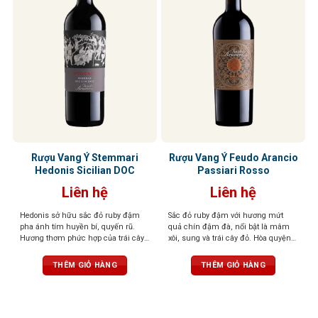
Rượu Vang Ý Stemmari
Rượu Vang Ý Feudo Arancio
Hedonis Sicilian DOC
Passiari Rosso
Liên hệ
Liên hệ
Hedonis sở hữu sắc đỏ ruby đậm
Sắc đỏ ruby đậm với hương mứt
pha ánh tím huyền bí, quyến rũ.
quả chín đậm đà, nổi bật là mâm
Hương thơm phức hợp của trái cây
xôi, sung và trái cây đỏ. Hòa quyện
đỏ sấy khô, hồi, gia vị ngọt, thoang
tinh tế cùng các nốt gia vị nồng nàn
thoảng hạnh nhân, vani và thuốc lá
như tiêu đen, quế, thảo mộc khô,
THÊM GIỎ HÀNG
THÊM GIỎ HÀNG
tinh tế. Vị vang tròn trịa, chát êm,
gợi cảm giác ấm áp và hài hòa.
cân bằng, hậu vị ngọt dịu và kéo dài.
Tannin mềm mại, hậu vị kéo dài
nhẹ nhàng