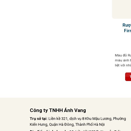
Rượ
Fir
Màu đỏ Ru
màu ánh 
liệt với n
dại, đặc bi
đen, quả 
Công ty TNHH Ánh Vang
Trụ sở tại:
Liền kề 321, dịch vụ 8 Khu Mậu Lương, Phường
Kiến Hưng, Quận Hà Đông, Thành Phố Hà Nội