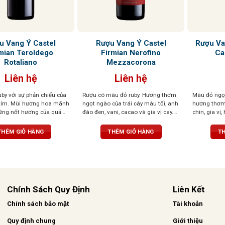
u Vang Ý Castel
Rượu Vang Ý Castel
Rượu Va
mian Teroldego
Firmian Nerofino
Ca
Rotaliano
Mezzacorona
Liên hệ
Liên hệ
by với sự phản chiếu của
Rượu có màu đỏ ruby. Hương thơm
Màu đỏ ngọc
tím. Mùi hương hoa mãnh
ngọt ngào của trái cây màu tối, anh
hương thơm 
hững nốt hương của quả
đào đen, vani, cacao và gia vị cay.
chín, gia vị
ệt là quả việt quất, dâu
Sự hài hòa mang lại cho khứu giác
cam thảo, ca
mâm xôi
cảm nhận tinh tế của trái cây và các
tinh tế, tròn
THÊM GIỎ HÀNG
THÊM GIỎ HÀNG
TH
gia vị khác. Hậu vị phong phú, mạnh
mượt mà.
mẽ và dai dẳng với tannin mịn và
mượt mà.
Chính Sách Quy Định
Liên Kết
Chính sách bảo mật
Tài khoản
Quy định chung
Giới thiệu