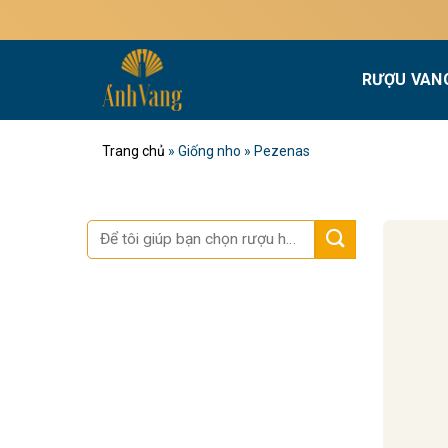
Bỏ
qua
nội
RƯỢU VAN
dung
Trang chủ
»
Giống nho
»
Pezenas
Tìm
kiếm: