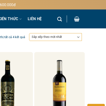
0.000đ
KIẾN THỨC
LIÊN HỆ
Đã
thị tất cả 4 kết quả
sắp
xếp
theo
mới
nhất