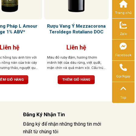
Trang chủ
ng Pháp L Amour
Rượu Vang Ý Mezzacorona
ge 1% ABV*
Teroldego Rotaliano DOC
Zalo
Liên hệ
Liên hệ
Facebook
 hồng lựu ánh tím với
Màu đỏ ruby đậm, hương thơm
nồng nàn của trái cây
mãnh liệt của dâu rừng, việt quất,
, hương thảo, nguyệt quế,
mận chín và quả mâm xôi. Cấu trúc
 cao và vani. Vị rượu
chặt chẽ, tannin mềm, kết thúc tròn
Gọi Ngay
 trịa, bền bỉ và tannin
trịa và hậu vị ấn tượng trong vòm
ÊM GIỎ HÀNG
THÊM GIỎ HÀNG
miệng
Top
Đăng Ký Nhận Tin
Đăng ký để nhận những thông tin mới
nhất từ chúng tôi