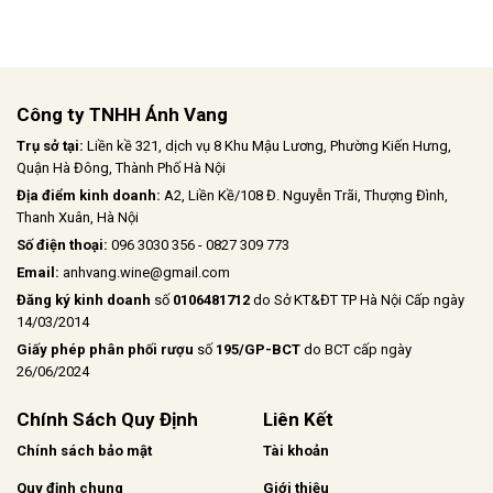
với tannin săn chắc nhưng êm dịu,
kết hợp cùng hậu vị ngọt ngào nhẹ
nhàng
Công ty TNHH Ánh Vang
Trụ sở tại:
Liền kề 321, dịch vụ 8 Khu Mậu Lương, Phường Kiến Hưng,
Quận Hà Đông, Thành Phố Hà Nội
Địa điểm kinh doanh:
A2, Liền Kề/108 Đ. Nguyễn Trãi, Thượng Đình,
Thanh Xuân, Hà Nội
Số điện thoại:
096 3030 356 - 0827 309 773
Email:
anhvang.wine@gmail.com
Đăng ký kinh doanh
số
0106481712
do Sở KT&ĐT TP Hà Nội Cấp ngày
14/03/2014
Giấy phép phân phối rượu
số
195/GP-BCT
do BCT cấp ngày
26/06/2024
Chính Sách Quy Định
Liên Kết
Chính sách bảo mật
Tài khoản
Quy định chung
Giới thiệu