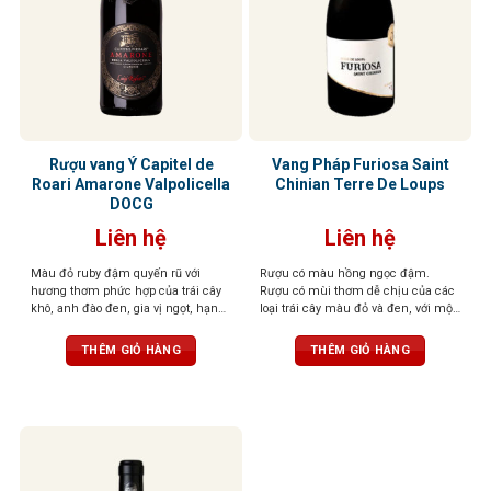
Rượu vang Ý Capitel de
Vang Pháp Furiosa Saint
Roari Amarone Valpolicella
Chinian Terre De Loups
DOCG
Liên hệ
Liên hệ
Màu đỏ ruby đậm quyến rũ với
Rượu có màu hồng ngọc đậm.
hương thơm phức hợp của trái cây
Rượu có mùi thơm dễ chịu của các
khô, anh đào đen, gia vị ngọt, hạnh
loại trái cây màu đỏ và đen, với một
nhân, điểm chút hồi nhẹ, tạo chiều
chút mùi gia vị có mùi thơm nhẹ
sâu cuốn hút. Vị rượu đậm đà, dày
nhàng. Vòm miệng được tráng rất
THÊM GIỎ HÀNG
THÊM GIỎ HÀNG
dặn với trái cây đen, vị đất, thịt đậm
cân đối và thể hiện rất nhiều sự
đặc trưng Amarone. Kết thúc kéo
tinh tế và sang trọng.
dài, mượt mà với độ chua tinh tế,
cấu trúc cân bằng, thanh lịch