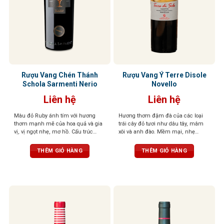
Rượu Vang Chén Thánh
Rượu Vang Ý Terre Disole
Schola Sarmenti Nerio
Novello
Liên hệ
Liên hệ
Màu đỏ Ruby ánh tím với hương
Hương thơm đậm đà của các loại
thơm mạnh mẽ của hoa quả và gia
trái cây đỏ tươi như dâu tây, mâm
vị, vị ngọt nhẹ, mơ hồ. Cấu trúc
xôi và anh đào. Mềm mại, nhẹ
phức tạp, mềm mại như lụa
nhàng với chút ngọt thanh và độ
chua nhẹ. Hương vị trái cây tươi
THÊM GIỎ HÀNG
THÊM GIỎ HÀNG
mát đặc trưng giúp loại rượu này trở
nên dễ uống, phù hợp với nhiều
người và không đòi hỏi kinh nghiệm
thưởng thức rượu vang chuyên sâu​