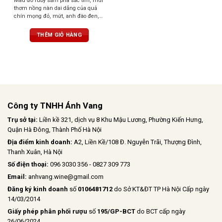
Màu đỏ ruby sẫm pha sắc tím, mùi
thơm nồng nàn dai dẳng của quả
chín mọng đỏ, mứt, anh đào đen,
chà là, quả sung khô và sắc thái
cacao. Hương vị ngọt ngào, ấm áp
THÊM GIỎ HÀNG
mà mềm mại. kết thúc được bao
bọc bởi đặc trưng của hương vị trái
cây chín với dư vị bền bỉ
Công ty TNHH Ánh Vang
Trụ sở tại:
Liền kề 321, dịch vụ 8 Khu Mậu Lương, Phường Kiến Hưng,
Quận Hà Đông, Thành Phố Hà Nội
Địa điểm kinh doanh:
A2, Liền Kề/108 Đ. Nguyễn Trãi, Thượng Đình,
Thanh Xuân, Hà Nội
Số điện thoại:
096 3030 356 - 0827 309 773
Email:
anhvang.wine@gmail.com
Đăng ký kinh doanh
số
0106481712
do Sở KT&ĐT TP Hà Nội Cấp ngày
14/03/2014
Giấy phép phân phối rượu
số
195/GP-BCT
do BCT cấp ngày
26/06/2024