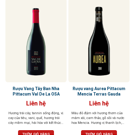
Rượu Vang Tây Ban Nha
Rượu vang Aurea Pittacum
Pittacum Val De La OSA
Mencia Terras Gauda
Liên hệ
Liên hệ
Hương trái cây, tannin sống động, vị
Màu đỏ đậm với hương thơm của
cay của tiêu, vani, quế, hương trái
mâm xôi, cam thảo, gỗ sồi và nước
cây mềm mại, hài hòa với kết thúc
hoa Mencia. Hương vị thanh lịch,
lâu dài và tươi mát tuyệt vời
nhiều khoáng chất. Cấu trúc cân
bằng và tươi mát, dư vị bền bỉ
THÊM GIỎ HÀNG
THÊM GIỎ HÀNG