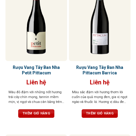
Rượu Vang Tây Ban Nha
Rượu Vang Tây Ban Nha
Petit Pittacum
Pittacum Barrica
Liên hệ
Liên hệ
Màu đỏ đậm với những nốt hương
Màu sắc đậm với hương thơm lôi
trái cây chín mọng, tannin mềm
cuốn của quả mọng đen, gia vị ngọt
mịn, vị ngọt và chua cân bằng trên
ngào và thuốc lá. Hương vị dâu đen,
vòm miệng
mận đen và gia vị nướng đậm đà
cùng tannin mềm mại
THÊM GIỎ HÀNG
THÊM GIỎ HÀNG