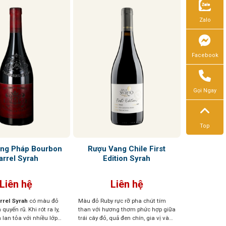
Zalo
Facebook
Gọi Ngay
Top
ng Pháp Bourbon
Rượu Vang Chile First
arrel Syrah
Edition Syrah
Liên hệ
Liên hệ
rrel Syrah
có màu đỏ
Màu đỏ Ruby rực rỡ pha chút tím
quyến rũ. Khi rót ra ly,
than với hương thơm phức hợp giữa
lan tỏa với nhiều lớp
trái cây đỏ, quả đen chín, gia vị và