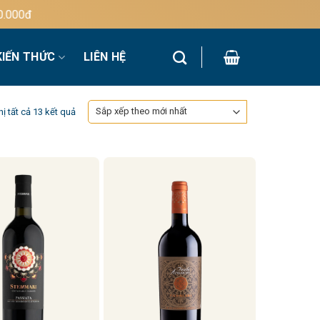
KIẾN THỨC
LIÊN HỆ
Đã
hị tất cả 13 kết quả
sắp
xếp
theo
mới
nhất