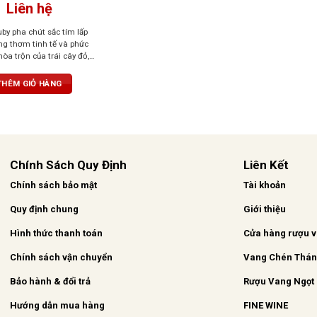
Liên hệ
by pha chút sắc tím lấp
ng thơm tinh tế và phức
hòa trộn của trái cây đỏ,
khói và thuốc lá. Cấu trúc
annin thanh lịch, dư vị bền
THÊM GIỎ HÀNG
hắn
Chính Sách Quy Định
Liên Kết
Chính sách bảo mật
Tài khoản
Quy định chung
Giới thiệu
Hình thức thanh toán
Cửa hàng rượu 
Chính sách vận chuyển
Vang Chén Thá
Bảo hành & đổi trả
Rượu Vang Ngọt
Hướng dẫn mua hàng
FINE WINE