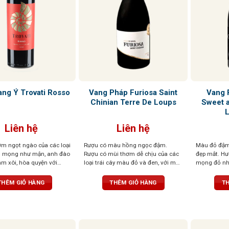
Vang Pháp Furiosa Saint
Vang 
ng Ý Trovati Rosso
Chinian Terre De Loups
Sweet 
Liên hệ
Liên hệ
m ngọt ngào của các loại
Rượu có màu hồng ngọc đậm.
Màu đỏ đậm
đỏ mọng như mận, anh đào
Rượu có mùi thơm dễ chịu của các
đẹp mắt. H
m xôi, hòa quyện với
loại trái cây màu đỏ và đen, với một
mọng đỏ như
m thoang thoảng của gia
chút mùi gia vị có mùi thơm nhẹ
lẫn những n
. Vị chát mềm mại, tròn
nhàng. Vòm miệng được tráng rất
hương, tuyế
THÊM GIỎ HÀNG
THÊM GIỎ HÀNG
TH
bằng hoàn hảo với vị chua
cân đối và thể hiện rất nhiều sự tinh
hương phức 
ngọt của trái cây chín. Hậu
tế và sang trọng.
động. Vị r
, ấm áp với hương gỗ sồi
với tannin 
kết hợp cùn
nhàng