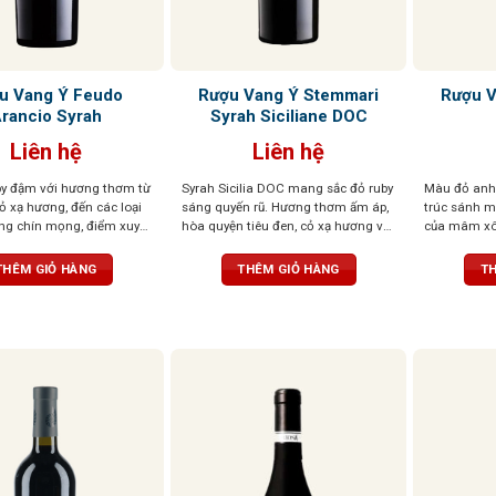
u Vang Ý Feudo
Rượu Vang Ý Stemmari
Rượu V
rancio Syrah
Syrah Siciliane DOC
Liên hệ
Liên hệ
by đậm với hương thơm từ
Syrah Sicilia DOC mang sắc đỏ ruby
Màu đỏ anh 
cỏ xạ hương, đến các loại
sáng quyến rũ. Hương thơm ấm áp,
trúc sánh m
ừng chín mọng, điểm xuyết
hòa quyện tiêu đen, cỏ xạ hương và
của mâm xôi
hương gỗ tinh tế. Tannin
trái cây rừng hoang dã. Vị vang
quyện cùng 
 tròn đầy cân đối, tạo
chát mịn như nhung, cân bằng, dễ
đen cay nồn
THÊM GIỎ HÀNG
THÊM GIỎ HÀNG
TH
ổng thể hài hòa
chịu, hậu vị dài, để lại ấn tượng tinh
ly, tầng hươ
tế và trọn vẹn.
tế sẽ lan t
đà, tannin 
phải – tổng
kéo dài và 