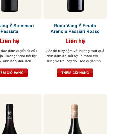
ang Ý Stemmari
Rượu Vang Ý Feudo
Passiata
Arancio Passiari Rosso
Liên hệ
Liên hệ
đào đậm quyến rũ, cấu
Sắc đỏ ruby đậm với hương mứt quả
ịn. Hương thơm nổi bật
chín đậm đà, nổi bật là mâm xôi,
, anh đào, dâu đen
sung và trái cây đỏ. Hòa quyện tinh
violet dịu dàng và tiêu
tế cùng các nốt gia vị nồng nàn
g. Khi rượu “thở” trong
như tiêu đen, quế, thảo mộc khô, gợi
ÊM GIỎ HÀNG
THÊM GIỎ HÀNG
ng vani và thuốc lá tinh
cảm giác ấm áp và hài hòa. Tannin
ỏa, mang đến hậu vị đậm
mềm mại, hậu vị kéo dài nhẹ nhàng
mềm mại, độ chua vừa
 thể cân bằng, dễ uống,
khó quên.