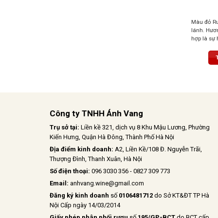
Màu đỏ Ru
lánh. Hươ
hợp là sự 
cacao, vị 
hài hòa, t
bỉ, chắc c
Công ty TNHH Ánh Vang
Trụ sở tại:
Liền kề 321, dịch vụ 8 Khu Mậu Lương, Phường
Kiến Hưng, Quận Hà Đông, Thành Phố Hà Nội
Địa điểm kinh doanh:
A2, Liền Kề/108 Đ. Nguyễn Trãi,
Thượng Đình, Thanh Xuân, Hà Nội
Số điện thoại:
096 3030 356 - 0827 309 773
Email:
anhvang.wine@gmail.com
Đăng ký kinh doanh
số
0106481712
do Sở KT&ĐT TP Hà
Nội Cấp ngày 14/03/2014
Giấy phép phân phối rượu
số
195/GP-BCT
do BCT cấp