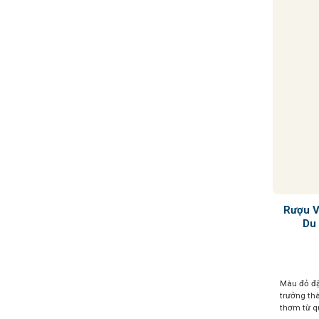
Rượu V
Du
Màu đỏ đậ
trưởng th
thơm từ 