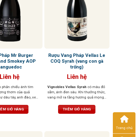
Pháp Mr Burger
Rượu Vang Pháp Vellas Le
and Smokey AOP
COQ Syrah (vang con gà
Languedoc
trống)
Liên hệ
Liên hệ
 phản chiếu ánh tím
Vignobles Vellas Syrah
có màu đỏ
ương thơm của quả
sẫm, ánh đen sâu. Khi thưởng thức,
 dâu tây, anh đào, xen
vang mở ra tầng hương quả mọng
ốt thảo mộc, đinh
đen như việt quất, mận đen chín,
t tùng tạo nên một tầng
xen lẫn hương gia vị nhẹ, tiêu đen,
ÊM GIỎ HÀNG
THÊM GIỎ HÀNG
hợp, gợi cảm và sống
thảo mộc và chút vị khói ấm áp.
ượu mềm mại, mượt mà,
Cấu trúc tannin tròn đầy, vị rượu dày
săn chắc nhưng êm dịu,
nhưng mượt mà, hậu vị kéo dài và
Trang chủ
g hậu vị ngọt ngào nhẹ
hào phóng