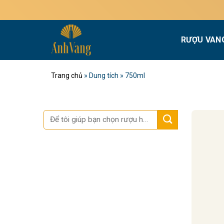
Bỏ
qua
nội
RƯỢU VAN
dung
Trang chủ
»
Dung tích
»
750ml
Tìm
kiếm: