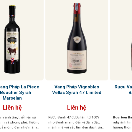
ang Pháp La Piece
Vang Pháp Vignobles
Rượu Va
 Boucher Syrah
Vellas Syrah 47 Limited
B
Marselan
Liên hệ
Liên hệ
m ánh tím, thể hiện sự
Rượu Syrah 47 được làm từ 100%
Bourbon Ba
ành và phong phú. Hương
nho Syrah mang đến vị đậm đặc,
ruby ánh tím 
quả mọng đen như mâm
mạnh mẽ với sắc tím đen đặc trưng.
hương thơm 