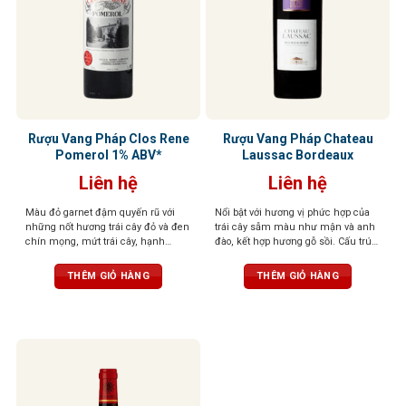
Rượu Vang Pháp Clos Rene
Rượu Vang Pháp Chateau
Pomerol 1% ABV*
Laussac Bordeaux
Liên hệ
Liên hệ
Màu đỏ garnet đậm quyến rũ với
Nổi bật với hương vị phức hợp của
những nốt hương trái cây đỏ và đen
trái cây sẫm màu như mận và anh
chín mọng, mứt trái cây, hạnh
đào, kết hợp hương gỗ sồi. Cấu trúc
nhân, bạc hà và hoa violet. Cấu trúc
tốt, tannin mềm mại, hậu vị thanh
cân đối, hậu vị kéo dài, và tannin
lịch kéo dài
THÊM GIỎ HÀNG
THÊM GIỎ HÀNG
mềm mại, đem đến một trải
nghiệm tròn đầy, dễ chịu và tinh tế