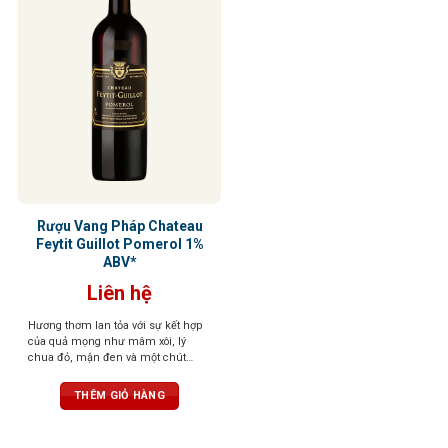
Rượu Vang Pháp Chateau
Feytit Guillot Pomerol 1%
ABV*
Liên hệ
Hương thơm lan tỏa với sự kết hợp
của quả mọng như mâm xôi, lý
chua đỏ, mận đen và một chút
hương gỗ sồi, vani cùng gia vị cay
nhẹ. Mượt mà, tròn trịa với tannin
THÊM GIỎ HÀNG
mềm mại, hậu vị kéo dài tinh tế