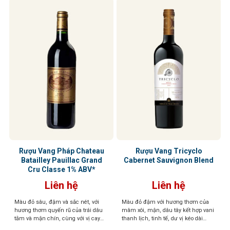
Rượu Vang Pháp Chateau
Rượu Vang Tricyclo
Batailley Pauillac Grand
Cabernet Sauvignon Blend
Cru Classe 1% ABV*
Liên hệ
Liên hệ
Màu đỏ sâu, đậm và sắc nét, với
Màu đỏ đậm với hương thơm của
hương thơm quyến rũ của trái dâu
mâm xôi, mận, dâu tây kết hợp vani
tằm và mận chín, cùng với vị cay
thanh lịch, tinh tế, dư vị kéo dài
nồng của lá bạc hà. Phong cách cổ
trong vòm miệng