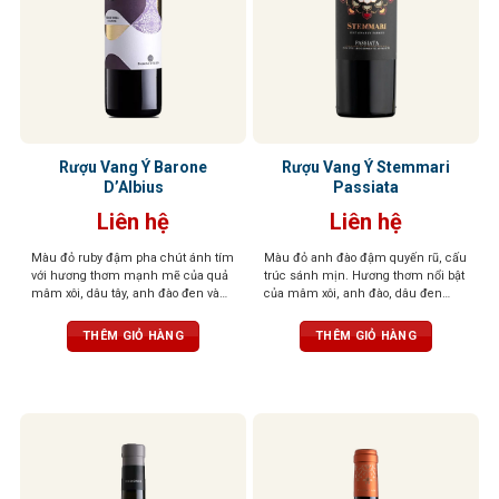
Rượu Vang Ý Barone
Rượu Vang Ý Stemmari
D’Albius
Passiata
Liên hệ
Liên hệ
Màu đỏ ruby đậm pha chút ánh tím
Màu đỏ anh đào đậm quyến rũ, cấu
với hương thơm mạnh mẽ của quả
trúc sánh mịn. Hương thơm nổi bật
mâm xôi, dâu tây, anh đào đen và
của mâm xôi, anh đào, dâu đen
lựu, kết hợp với gia vị và vani thanh
quyện cùng violet dịu dàng và tiêu
lịch. Cân bằng giữa vị chua và ngọt,
đen cay nồng. Khi rượu “thở” trong
THÊM GIỎ HÀNG
THÊM GIỎ HÀNG
mang lại trải nghiệm êm ái và tươi
ly, tầng hương vani và thuốc lá tinh
mát.
tế sẽ lan tỏa, mang đến hậu vị đậm
đà, tannin mềm mại, độ chua vừa
phải – tổng thể cân bằng, dễ uống,
kéo dài và khó quên.