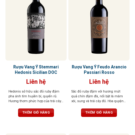
Rượu Vang Ý Stemmari
Rượu Vang Ý Feudo Arancio
Hedonis Sicilian DOC
Passiari Rosso
Liên hệ
Liên hệ
Hedonis sở hữu sắc đỏ ruby đậm
Sắc đỏ ruby đậm với hương mứt
pha ánh tím huyền bí, quyến rũ.
quả chín đậm đà, nổi bật là mâm
Hương thơm phức hợp của trái cây
xôi, sung và trái cây đỏ. Hòa quyện
đỏ sấy khô, hồi, gia vị ngọt, thoang
tinh tế cùng các nốt gia vị nồng nàn
thoảng hạnh nhân, vani và thuốc lá
như tiêu đen, quế, thảo mộc khô,
THÊM GIỎ HÀNG
THÊM GIỎ HÀNG
tinh tế. Vị vang tròn trịa, chát êm,
gợi cảm giác ấm áp và hài hòa.
cân bằng, hậu vị ngọt dịu và kéo dài.
Tannin mềm mại, hậu vị kéo dài
nhẹ nhàng