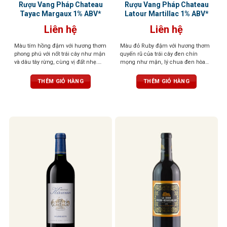
Rượu Vang Pháp Chateau
Rượu Vang Pháp Chateau
Tayac Margaux 1% ABV*
Latour Martillac 1% ABV*
Liên hệ
Liên hệ
Màu tím hồng đậm với hương thơm
Màu đỏ Ruby đậm với hương thơm
phong phú với nốt trái cây như mận
quyến rũ của trái cây đen chín
và dâu tây rừng, cùng vị đất nhẹ.
mọng như mận, lý chua đen hòa
Tannin mềm mại, hậu vị kéo dài và
quyện cùng với hương hoa violet,
cân bằng giữa độ chua và vị tròn
tuyết tùng và gia vị. Vị rượu đậm đà
THÊM GIỎ HÀNG
THÊM GIỎ HÀNG
đầy
với tannin mềm mại và cấu trúc
cân bằng, hậu vị trái cây và vani kéo
dài