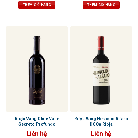
điển đặc trưng của vang Batailley,
THÊM GIỎ HÀNG
THÊM GIỎ HÀNG
tannin độc đáo, mềm mại và êm ái
Rượu Vang Chile Valle
Rượu Vang Heraclio Alfaro
Secreto Profundo
DOCa Rioja
Liên hệ
Liên hệ