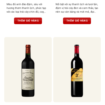
Màu đỏ anh đào đậm, sâu với
Nổi bật với sự thanh lịch và tươi tắn,
hương thơm thanh lịch, phức tạp
đậm vị trái cây đen và cam thảo, tạo
với các loại trái cây chín đỏ, cay,
nên sự cân bằng và mới mẻ, đại
hương hoa và socola. Hương vị có
diện cho truyền thống miền Đông
cấu trúc tập trung vị tannin tao nhã,
Rioja
THÊM GIỎ HÀNG
THÊM GIỎ HÀNG
vững chắc, dư vị kéo dài bền bỉ