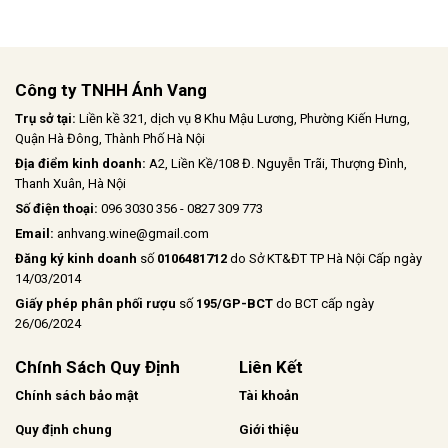
Công ty TNHH Ánh Vang
Trụ sở tại:
Liền kề 321, dịch vụ 8 Khu Mậu Lương, Phường Kiến Hưng,
Quận Hà Đông, Thành Phố Hà Nội
Địa điểm kinh doanh:
A2, Liền Kề/108 Đ. Nguyễn Trãi, Thượng Đình,
Thanh Xuân, Hà Nội
Số điện thoại:
096 3030 356 - 0827 309 773
Email:
anhvang.wine@gmail.com
Đăng ký kinh doanh
số
0106481712
do Sở KT&ĐT TP Hà Nội Cấp ngày
14/03/2014
Giấy phép phân phối rượu
số
195/GP-BCT
do BCT cấp ngày
26/06/2024
Chính Sách Quy Định
Liên Kết
Chính sách bảo mật
Tài khoản
Quy định chung
Giới thiệu