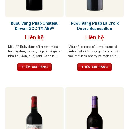
Rượu Vang Pháp Chateau
Rượu Vang Pháp La Croix
Kirwan GCC 1% ABV*
Ducru Beaucaillou
Liên hệ
Liên hệ
Màu đỏ Ruby đậm với hương vị của
Màu hồng ngọc sâu, với hương vị
trái cây đen, ca cao, cà phê, và gia vị
tinh khiết và ấn tượng của hoa quả
như tiêu đen, quế, vani. Tannin
tươi mới như cherry và mận chín.
mượt mà, cân bằng hoàn hảo, dư vị
Tannin dẻo dai, kết thúc nồng nàn,
kéo dài và phức hợp
dai dẳng với độ chua ấn tượng
THÊM GIỎ HÀNG
THÊM GIỎ HÀNG