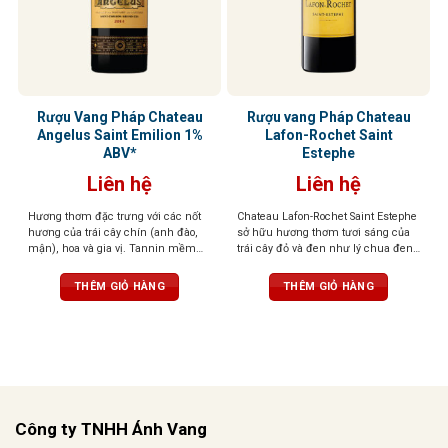
Rượu Vang Pháp Chateau
Rượu vang Pháp Chateau
Angelus Saint Emilion 1%
Lafon-Rochet Saint
ABV*
Estephe
Liên hệ
Liên hệ
Hương thơm đặc trưng với các nốt
Chateau Lafon-Rochet Saint Estephe
hương của trái cây chín (anh đào,
sở hữu hương thơm tươi sáng của
mận), hoa và gia vị. Tannin mềm
trái cây đỏ và đen như lý chua đen,
mại, Vị rượu phong phú, mạnh mẽ
dâu tây và mâm xôi, điểm thêm
với sự cân bằng giữa độ chua và độ
chút tươi mát và sống động. Vị rượu
THÊM GIỎ HÀNG
THÊM GIỎ HÀNG
ngọt, để lại hậu vị dài lâu.
lan tỏa trên vòm miệng với tannin
mượt, cấu trúc tinh tế. Hậu vị kéo
dài, phức hợp với hương trái cây
đậm đà, thảo mộc và thoảng nhẹ
quế
Công ty TNHH Ánh Vang