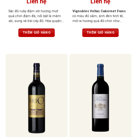
Liên hệ
Liên hệ
Sắc đỏ ruby đậm với hương mứt
Vignobles Vellas Cabernet Franc
quả chín đậm đà, nổi bật là mâm
có màu đỏ sẫm, ánh đen tinh tế,
xôi, sung và trái cây đỏ. Hòa quyện
mở ra hương quả đỏ chín như
tinh tế cùng các nốt gia vị nồng nàn
mâm xôi, mận, thoang thoảng ớt
như tiêu đen, quế, thảo mộc khô,
chuông xanh và chút thảo mộc. Vị
THÊM GIỎ HÀNG
THÊM GIỎ HÀNG
gợi cảm giác ấm áp và hài hòa.
vang thanh lịch, tannin mịn, dễ
Tannin mềm mại, hậu vị kéo dài
uống nhưng vẫn đậm đà
nhẹ nhàng