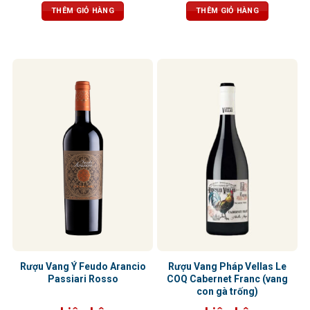
đen cay nồng. Khi rượu “thở” trong
thoảng hạnh nhân, vani và thuốc lá
THÊM GIỎ HÀNG
THÊM GIỎ HÀNG
ly, tầng hương vani và thuốc lá tinh
tinh tế. Vị vang tròn trịa, chát êm,
tế sẽ lan tỏa, mang đến hậu vị đậm
cân bằng, hậu vị ngọt dịu và kéo dài.
đà, tannin mềm mại, độ chua vừa
phải – tổng thể cân bằng, dễ uống,
kéo dài và khó quên.
Rượu Vang Ý Feudo Arancio
Rượu Vang Pháp Vellas Le
Passiari Rosso
COQ Cabernet Franc (vang
con gà trống)