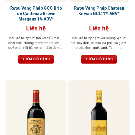
Rượu Vang Pháp GCC Brio
Rượu Vang Pháp Chateau
de Cantenac Brown
Kirwan GCC 1% ABV*
Margaux 1% ABV*
Liên hệ
Liên hệ
Màu đỏ Ruby tươi tắn với cấu trúc
Màu đỏ Ruby đậm với hương vị của
chặt chẽ. Hương thơm thanh lịch,
trái cây đen, ca cao, cà phê, và gia vị
quý phái, nổi bật với anh đào đen,
như tiêu đen, quế, vani. Tannin
hoa violet và một chút thuốc lá. Lớp
mượt mà, cân bằng hoàn hảo, dư vị
tannin mượt mà, kéo dài ở hậu vị
kéo dài và phức hợp
THÊM GIỎ HÀNG
THÊM GIỎ HÀNG
cùng dư vị ngọt thanh dễ chịu. Kết
thúc kéo dài, đậm vị trái cây