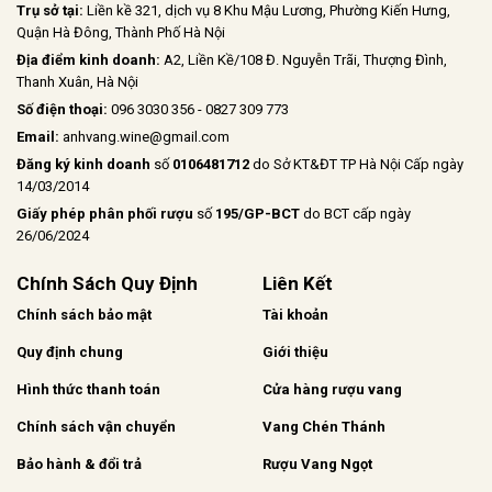
Trụ sở tại:
Liền kề 321, dịch vụ 8 Khu Mậu Lương, Phường Kiến Hưng,
Quận Hà Đông, Thành Phố Hà Nội
Địa điểm kinh doanh:
A2, Liền Kề/108 Đ. Nguyễn Trãi, Thượng Đình,
Thanh Xuân, Hà Nội
Số điện thoại:
096 3030 356 - 0827 309 773
Email:
anhvang.wine@gmail.com
Đăng ký kinh doanh
số
0106481712
do Sở KT&ĐT TP Hà Nội Cấp ngày
14/03/2014
Giấy phép phân phối rượu
số
195/GP-BCT
do BCT cấp ngày
26/06/2024
Chính Sách Quy Định
Liên Kết
Chính sách bảo mật
Tài khoản
Quy định chung
Giới thiệu
Hình thức thanh toán
Cửa hàng rượu vang
Chính sách vận chuyển
Vang Chén Thánh
Bảo hành & đổi trả
Rượu Vang Ngọt