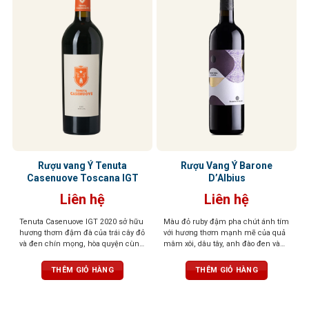
Rượu vang Ý Tenuta
Rượu Vang Ý Barone
Casenuove Toscana IGT
D’Albius
Liên hệ
Liên hệ
Tenuta Casenuove IGT 2020 sở hữu
Màu đỏ ruby đậm pha chút ánh tím
hương thơm đậm đà của trái cây đỏ
với hương thơm mạnh mẽ của quả
và đen chín mọng, hòa quyện cùng
mâm xôi, dâu tây, anh đào đen và
sắc thái bạc hà, khoáng chất và gia
lựu, kết hợp với gia vị và vani thanh
vị cao quý. Vị rượu đậm, tannin
lịch. Cân bằng giữa vị chua và ngọt,
THÊM GIỎ HÀNG
THÊM GIỎ HÀNG
mượt mà và cân bằng, để lại hậu vị
mang lại trải nghiệm êm ái và tươi
kéo dài với chiều sâu và sức sống
mát.
nổi bật