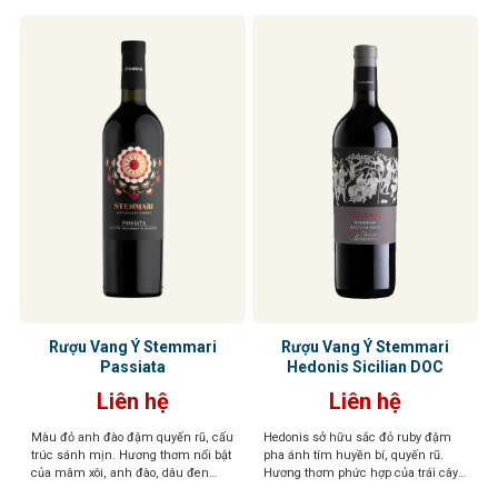
Rượu Vang Ý Stemmari
Rượu Vang Ý Stemmari
Passiata
Hedonis Sicilian DOC
Liên hệ
Liên hệ
Màu đỏ anh đào đậm quyến rũ, cấu
Hedonis sở hữu sắc đỏ ruby đậm
trúc sánh mịn. Hương thơm nổi bật
pha ánh tím huyền bí, quyến rũ.
của mâm xôi, anh đào, dâu đen
Hương thơm phức hợp của trái cây
quyện cùng violet dịu dàng và tiêu
đỏ sấy khô, hồi, gia vị ngọt, thoang