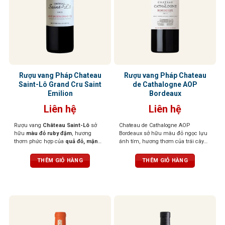
Rượu vang Pháp Chateau
Rượu vang Pháp Chateau
Saint-Lô Grand Cru Saint
de Cathalogne AOP
Emilion
Bordeaux
Liên hệ
Liên hệ
Rượu vang
Château Saint-Lô
sở
Chateau de Cathalogne AOP
hữu
màu đỏ ruby đậm
, hương
Bordeaux sở hữu màu đỏ ngọc lựu
thơm phức hợp của
quả đỏ, mận
ánh tím, hương thơm của trái cây
đen, thảo mộc,
điểm nhẹ
hương
đen chín mọng như lý chua đen,
gỗ và thuốc lá
. Khi thưởng thức, vị
việt quất và dâu rừng quyện cùng
THÊM GIỎ HÀNG
THÊM GIỎ HÀNG
rượu lan tỏa êm dịu,
tannin mượt
kẹo trái cây và mứt ngọt. Rượu mềm
mà, cân bằng tốt,
hậu vị dài
mại, đầy đặn, cấu trúc cân đối với
hậu vị kéo dài, gợi lên những tầng
hương tinh tế của trái cây tươi, quả
mọng và chút socola đen đầy hấp
dẫn