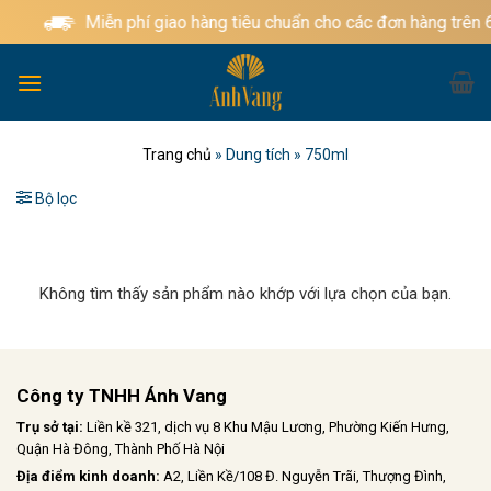
Bỏ
Miễn phí giao hàng tiêu chuẩn cho các đơn hàng trên 
qua
nội
dung
Trang chủ
»
Dung tích
»
750ml
Bộ lọc
Không tìm thấy sản phẩm nào khớp với lựa chọn của bạn.
Công ty TNHH Ánh Vang
Trụ sở tại:
Liền kề 321, dịch vụ 8 Khu Mậu Lương, Phường Kiến Hưng,
Quận Hà Đông, Thành Phố Hà Nội
Địa điểm kinh doanh:
A2, Liền Kề/108 Đ. Nguyễn Trãi, Thượng Đình,