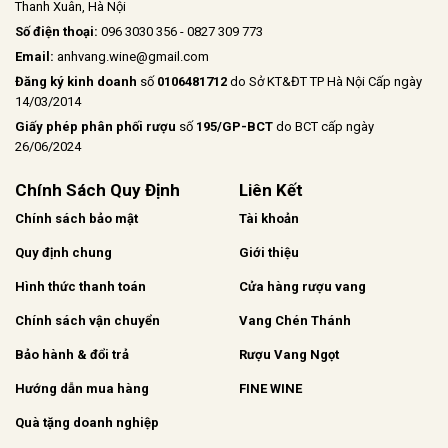
Thanh Xuân, Hà Nội
Số điện thoại:
096 3030 356 - 0827 309 773
Email:
anhvang.wine@gmail.com
Đăng ký kinh doanh
số
0106481712
do Sở KT&ĐT TP Hà Nội Cấp ngày
14/03/2014
Giấy phép phân phối rượu
số
195/GP-BCT
do BCT cấp ngày
26/06/2024
Chính Sách Quy Định
Liên Kết
Chính sách bảo mật
Tài khoản
Quy định chung
Giới thiệu
Hình thức thanh toán
Cửa hàng rượu vang
Chính sách vận chuyển
Vang Chén Thánh
Bảo hành & đổi trả
Rượu Vang Ngọt
Hướng dẫn mua hàng
FINE WINE
Quà tặng doanh nghiệp