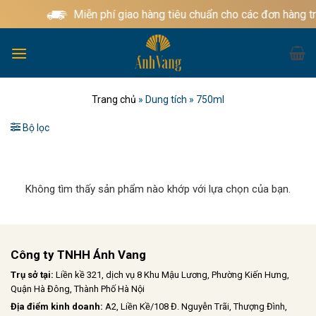
Bỏ
Miễn phí giao hàng tiêu chuẩn cho các đơn hàng t
qua
nội
dung
Trang chủ
»
Dung tích
»
750ml
Bộ lọc
Không tìm thấy sản phẩm nào khớp với lựa chọn của bạn.
Công ty TNHH Ánh Vang
Trụ sở tại:
Liền kề 321, dịch vụ 8 Khu Mậu Lương, Phường Kiến Hưng,
Quận Hà Đông, Thành Phố Hà Nội
Địa điểm kinh doanh:
A2, Liền Kề/108 Đ. Nguyễn Trãi, Thượng Đình,