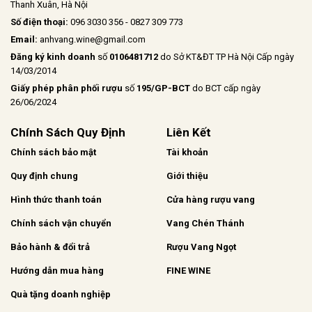
Thanh Xuân, Hà Nội
Số điện thoại:
096 3030 356 - 0827 309 773
Email:
anhvang.wine@gmail.com
Đăng ký kinh doanh
số
0106481712
do Sở KT&ĐT TP Hà Nội Cấp ngày
14/03/2014
Giấy phép phân phối rượu
số
195/GP-BCT
do BCT cấp ngày
26/06/2024
Chính Sách Quy Định
Liên Kết
Chính sách bảo mật
Tài khoản
Quy định chung
Giới thiệu
Hình thức thanh toán
Cửa hàng rượu vang
Chính sách vận chuyển
Vang Chén Thánh
Bảo hành & đổi trả
Rượu Vang Ngọt
Hướng dẫn mua hàng
FINE WINE
Quà tặng doanh nghiệp