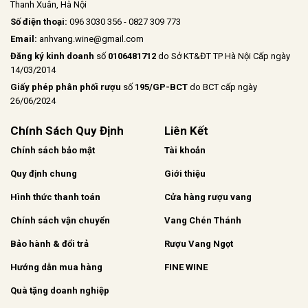
Thanh Xuân, Hà Nội
Số điện thoại:
096 3030 356 - 0827 309 773
Email:
anhvang.wine@gmail.com
Đăng ký kinh doanh
số
0106481712
do Sở KT&ĐT TP Hà Nội Cấp ngày
14/03/2014
Giấy phép phân phối rượu
số
195/GP-BCT
do BCT cấp ngày
26/06/2024
Chính Sách Quy Định
Liên Kết
Chính sách bảo mật
Tài khoản
Quy định chung
Giới thiệu
Hình thức thanh toán
Cửa hàng rượu vang
Chính sách vận chuyển
Vang Chén Thánh
Bảo hành & đổi trả
Rượu Vang Ngọt
Hướng dẫn mua hàng
FINE WINE
Quà tặng doanh nghiệp