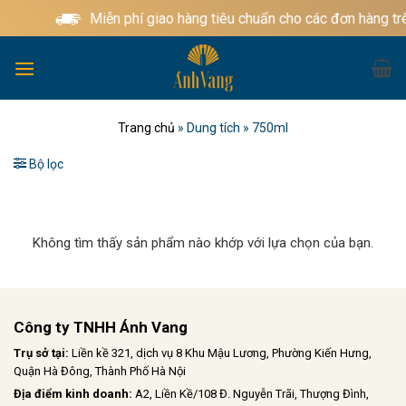
Bỏ
Miễn phí giao hàng tiêu chuẩn cho các đơn hàng tr
qua
nội
dung
Trang chủ
»
Dung tích
»
750ml
Bộ lọc
Không tìm thấy sản phẩm nào khớp với lựa chọn của bạn.
Công ty TNHH Ánh Vang
Trụ sở tại:
Liền kề 321, dịch vụ 8 Khu Mậu Lương, Phường Kiến Hưng,
Quận Hà Đông, Thành Phố Hà Nội
Địa điểm kinh doanh:
A2, Liền Kề/108 Đ. Nguyễn Trãi, Thượng Đình,