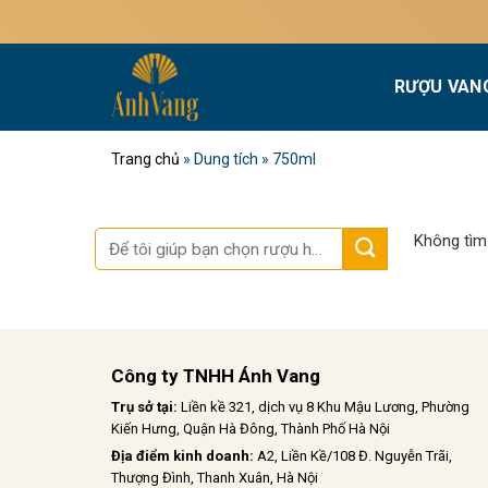
Bỏ
qua
nội
RƯỢU VAN
dung
Trang chủ
»
Dung tích
»
750ml
Tìm
Không tìm
kiếm:
Công ty TNHH Ánh Vang
Trụ sở tại:
Liền kề 321, dịch vụ 8 Khu Mậu Lương, Phường
Kiến Hưng, Quận Hà Đông, Thành Phố Hà Nội
Địa điểm kinh doanh:
A2, Liền Kề/108 Đ. Nguyễn Trãi,
Thượng Đình, Thanh Xuân, Hà Nội