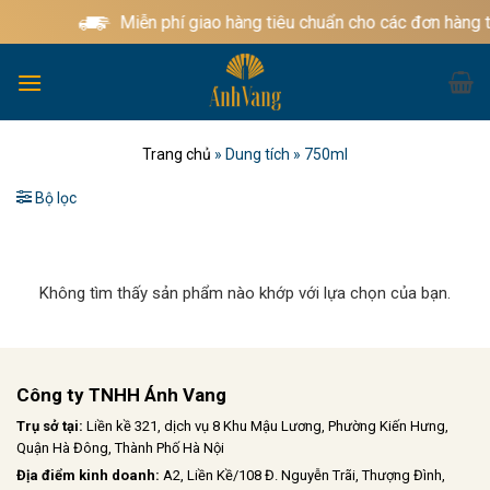
Bỏ
Miễn phí giao hàng tiêu chuẩn cho các đơn hàng 
qua
nội
dung
Trang chủ
»
Dung tích
»
750ml
Bộ lọc
Không tìm thấy sản phẩm nào khớp với lựa chọn của bạn.
Công ty TNHH Ánh Vang
Trụ sở tại:
Liền kề 321, dịch vụ 8 Khu Mậu Lương, Phường Kiến Hưng,
Quận Hà Đông, Thành Phố Hà Nội
Địa điểm kinh doanh:
A2, Liền Kề/108 Đ. Nguyễn Trãi, Thượng Đình,