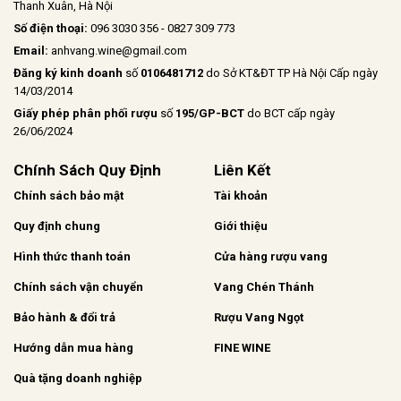
Thanh Xuân, Hà Nội
Số điện thoại:
096 3030 356 - 0827 309 773
Email:
anhvang.wine@gmail.com
Đăng ký kinh doanh
số
0106481712
do Sở KT&ĐT TP Hà Nội Cấp ngày
14/03/2014
Giấy phép phân phối rượu
số
195/GP-BCT
do BCT cấp ngày
26/06/2024
Chính Sách Quy Định
Liên Kết
Chính sách bảo mật
Tài khoản
Quy định chung
Giới thiệu
Hình thức thanh toán
Cửa hàng rượu vang
Chính sách vận chuyển
Vang Chén Thánh
Bảo hành & đổi trả
Rượu Vang Ngọt
Hướng dẫn mua hàng
FINE WINE
Quà tặng doanh nghiệp