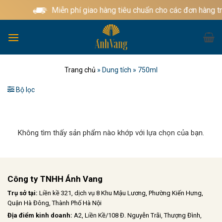
Bỏ
Miễn phí giao hàng tiêu chuẩn cho các đơn hàng t
qua
nội
dung
Trang chủ
»
Dung tích
»
750ml
Bộ lọc
Không tìm thấy sản phẩm nào khớp với lựa chọn của bạn.
Công ty TNHH Ánh Vang
Trụ sở tại:
Liền kề 321, dịch vụ 8 Khu Mậu Lương, Phường Kiến Hưng,
Quận Hà Đông, Thành Phố Hà Nội
Địa điểm kinh doanh:
A2, Liền Kề/108 Đ. Nguyễn Trãi, Thượng Đình,