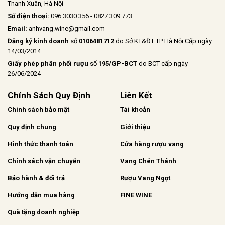
Thanh Xuân, Hà Nội
Số điện thoại:
096 3030 356 - 0827 309 773
Email:
anhvang.wine@gmail.com
Đăng ký kinh doanh
số
0106481712
do Sở KT&ĐT TP Hà Nội Cấp ngày
14/03/2014
Giấy phép phân phối rượu
số
195/GP-BCT
do BCT cấp ngày
26/06/2024
Chính Sách Quy Định
Liên Kết
Chính sách bảo mật
Tài khoản
Quy định chung
Giới thiệu
Hình thức thanh toán
Cửa hàng rượu vang
Chính sách vận chuyển
Vang Chén Thánh
Bảo hành & đổi trả
Rượu Vang Ngọt
Hướng dẫn mua hàng
FINE WINE
Quà tặng doanh nghiệp