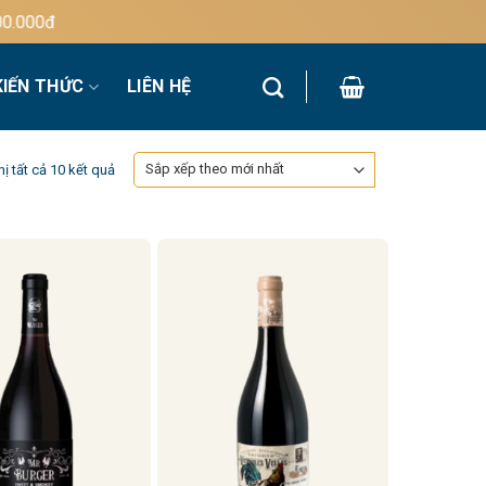
đ
KIẾN THỨC
LIÊN HỆ
Đã
hị tất cả 10 kết quả
sắp
xếp
theo
mới
nhất