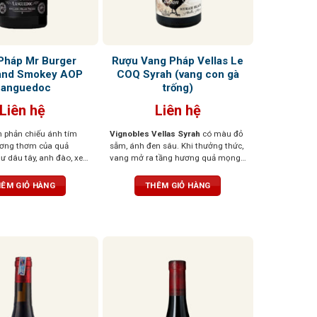
Pháp Mr Burger
Rượu Vang Pháp Vellas Le
and Smokey AOP
COQ Syrah (vang con gà
Languedoc
trống)
Liên hệ
Liên hệ
 phản chiếu ánh tím
Vignobles Vellas Syrah
có màu đỏ
ương thơm của quả
sẫm, ánh đen sâu. Khi thưởng thức,
 dâu tây, anh đào, xen
vang mở ra tầng hương quả mọng
ốt thảo mộc, đinh
đen như việt quất, mận đen chín,
t tùng tạo nên một tầng
xen lẫn hương gia vị nhẹ, tiêu đen,
ÊM GIỎ HÀNG
THÊM GIỎ HÀNG
hợp, gợi cảm và sống
thảo mộc và chút vị khói ấm áp.
ượu mềm mại, mượt mà,
Cấu trúc tannin tròn đầy, vị rượu dày
săn chắc nhưng êm dịu,
nhưng mượt mà, hậu vị kéo dài và
g hậu vị ngọt ngào nhẹ
hào phóng