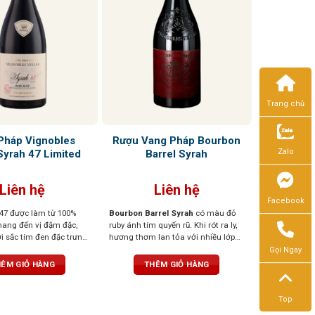
Trang chủ
Pháp Vignobles
Rượu Vang Pháp Bourbon
Zalo
Syrah 47 Limited
Barrel Syrah
Liên hệ
Liên hệ
Facebook
47 được làm từ 100%
Bourbon Barrel Syrah
có màu đỏ
ang đến vị đậm đặc,
ruby ánh tím quyến rũ. Khi rót ra ly,
 sắc tím đen đặc trưng.
hương thơm lan tỏa với nhiều lớp
n từ những loại quả đen
hương phong phú: nổi bật là quả
Gọi Ngay
âm xôi, anh đào. Sau
mọng đen, mâm xôi chín mọng,
ÊM GIỎ HÀNG
THÊM GIỎ HÀNG
 vị sắc nét hơn của gỗ
đan xen cùng tiêu đen, gia vị cay
n, phức hợp với hương
nhẹ, hương thuốc lá, và thoảng chút
u vị được mở rộng với
socola đen, vani, caramel cùng hơi
Top
trịa. Một hương vị hài
khói đặc trưng từ thùng Bourbon.