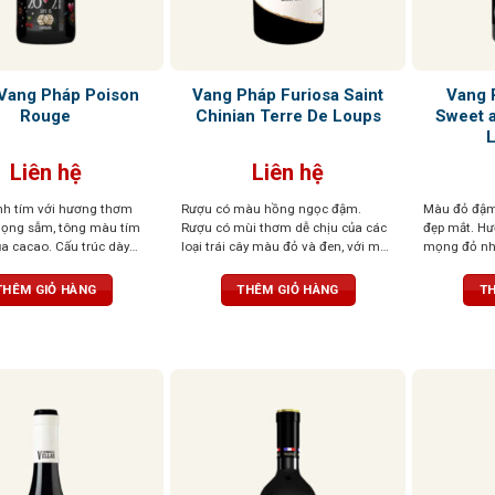
Vang Pháp Poison
Vang Pháp Furiosa Saint
Vang 
Rouge
Chinian Terre De Loups
Sweet 
Liên hệ
Liên hệ
h tím với hương thơm
Rượu có màu hồng ngọc đậm.
Màu đỏ đậm
ọng sẫm, tông màu tím
Rượu có mùi thơm dễ chịu của các
đẹp mắt. H
ủa cacao. Cấu trúc dày
loại trái cây màu đỏ và đen, với một
mọng đỏ như
 lâu dài với hương sô cô la
chút mùi gia vị có mùi thơm nhẹ
lẫn những n
ọng đen
nhàng. Vòm miệng được tráng rất
hương, tuyế
THÊM GIỎ HÀNG
THÊM GIỎ HÀNG
TH
cân đối và thể hiện rất nhiều sự tinh
hương phức 
tế và sang trọng.
động. Vị r
với tannin 
kết hợp cùn
nhàng