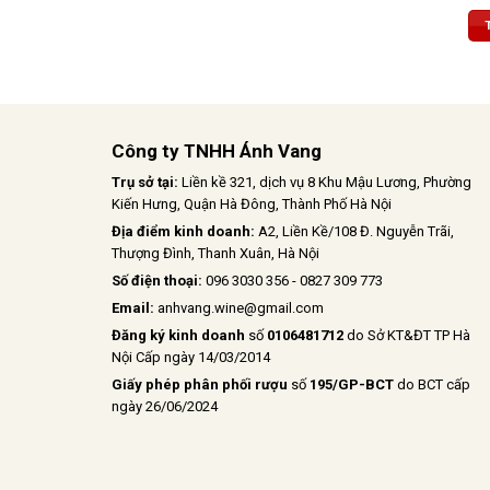
ngựa thật 
tượng và 
phản chiế
hương phứ
chín đỏ, q
vani và c
biệt, hào 
mà
Công ty TNHH Ánh Vang
Trụ sở tại:
Liền kề 321, dịch vụ 8 Khu Mậu Lương, Phường
Kiến Hưng, Quận Hà Đông, Thành Phố Hà Nội
Địa điểm kinh doanh:
A2, Liền Kề/108 Đ. Nguyễn Trãi,
Thượng Đình, Thanh Xuân, Hà Nội
Số điện thoại:
096 3030 356 - 0827 309 773
Email:
anhvang.wine@gmail.com
Đăng ký kinh doanh
số
0106481712
do Sở KT&ĐT TP Hà
Nội Cấp ngày 14/03/2014
Giấy phép phân phối rượu
số
195/GP-BCT
do BCT cấp
ngày 26/06/2024