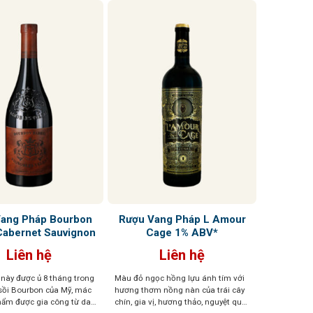
hòa và cân 
ang Pháp Bourbon
Rượu Vang Pháp L Amour
Cabernet Sauvignon
Cage 1% ABV*
Liên hệ
Liên hệ
này được ủ 8 tháng trong
Màu đỏ ngọc hồng lựu ánh tím với
sồi Bourbon của Mỹ, mác
hương thơm nồng nàn của trái cây
hẩm được gia công từ da
chín, gia vị, hương thảo, nguyệt quế,