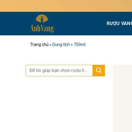
Bỏ
qua
nội
RƯỢU VAN
dung
Trang chủ
»
Dung tích
»
750ml
Tìm
kiếm: