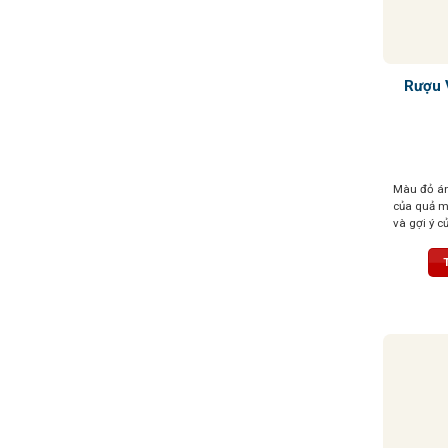
Rượu 
Màu đỏ án
của quả m
và gợi ý c
đặc, dư vị
và quả m