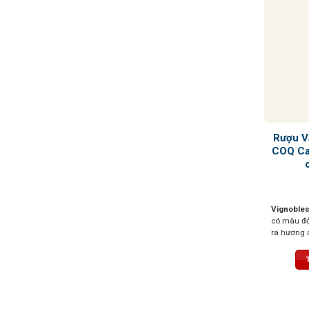
Rượu V
COQ Ca
Vignobles
có màu đỏ
ra hương 
mận, thoa
xanh và c
thanh lịch
nhưng vẫ