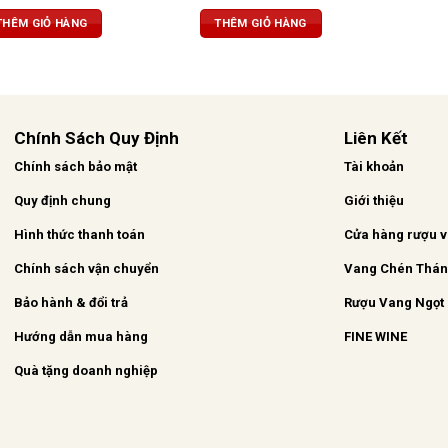
với nét in khắc tinh tế, ấn
cam thảo, ca cao và vani. Vị rượu
vô cùng sang trọng, Rượu
tinh tế, tròn trịa, bền bỉ và tannin
THÊM GIỎ HÀNG
THÊM GIỎ HÀNG
u màu hồng ngọc. Mùi
mượt mà.
c hợp của trái cây nhỏ
uả mâm xôi dại và gia vị,
aramen. Một khẩu vị đặc
phóng, với tannin mượt
Chính Sách Quy Định
Liên Kết
Chính sách bảo mật
Tài khoản
Quy định chung
Giới thiệu
Hình thức thanh toán
Cửa hàng rượu 
Chính sách vận chuyển
Vang Chén Thá
Bảo hành & đổi trả
Rượu Vang Ngọt
Hướng dẫn mua hàng
FINE WINE
Quà tặng doanh nghiệp