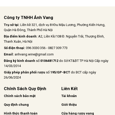
Công ty TNHH Ánh Vang
Trụ sở tại:
Liền kề 321, dịch vụ 8 Khu Mậu Lương, Phường Kiến Hưng,
Quận Hà Đông, Thành Phố Hà Nội
Địa điểm kinh doanh:
A2, Liền Kề/108 Đ. Nguyễn Trãi, Thượng Đình,
Thanh Xuân, Hà Nội
Số điện thoại:
096 3030 356 - 0827 309 773
Email:
anhvang.wine@gmail.com
Đăng ký kinh doanh
số
0106481712
do Sở KT&ĐT TP Hà Nội Cấp ngày
14/03/2014
Giấy phép phân phối rượu
số
195/GP-BCT
do BCT cấp ngày
26/06/2024
Chính Sách Quy Định
Liên Kết
Chính sách bảo mật
Tài khoản
Quy định chung
Giới thiệu
Hình thức thanh toán
Cửa hàng rượu vang