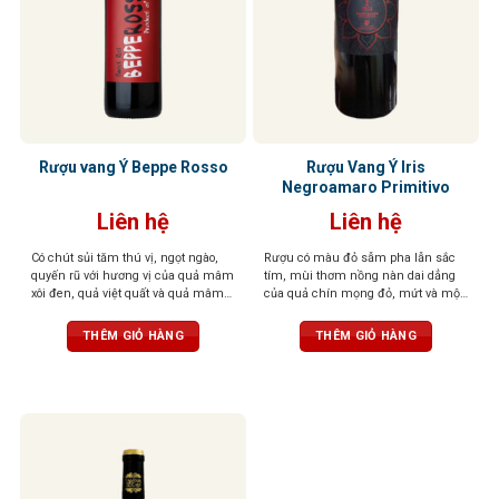
Rượu vang Ý Beppe Rosso
Rượu Vang Ý Iris
Negroamaro Primitivo
Liên hệ
Liên hệ
Có chút sủi tăm thú vị, ngọt ngào,
Rượu có màu đỏ sẫm pha lẫn sắc
quyến rũ với hương vị của quả mâm
tím, mùi thơm nồng nàn dai dẳng
xôi đen, quả việt quất và quả mâm
của quả chín mọng đỏ, mứt và một
xôi đỏ
chút thanh nhẹ của cam thảo. Vị
rượu tròn đầy, tannin mạnh mẽ,
THÊM GIỎ HÀNG
THÊM GIỎ HÀNG
cân bằng tuyệt vời