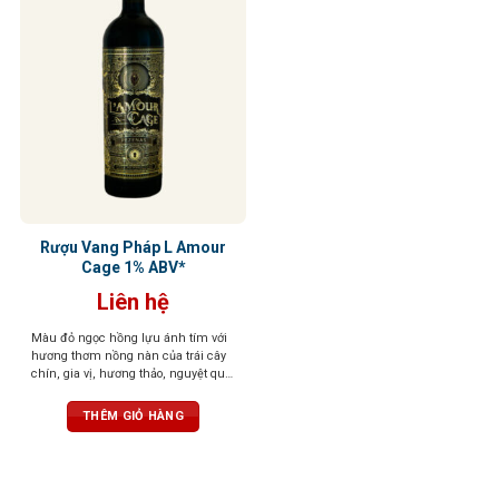
Rượu Vang Pháp L Amour
Cage 1% ABV*
Liên hệ
Màu đỏ ngọc hồng lựu ánh tím với
hương thơm nồng nàn của trái cây
chín, gia vị, hương thảo, nguyệt quế,
cam thảo, ca cao và vani. Vị rượu
tinh tế, tròn trịa, bền bỉ và tannin
THÊM GIỎ HÀNG
mượt mà.