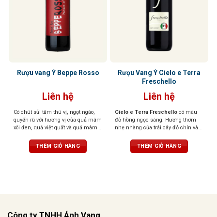
Rượu vang Ý Beppe Rosso
Rượu Vang Ý Cielo e Terra
Freschello
Liên hệ
Liên hệ
Có chút sủi tăm thú vị, ngọt ngào,
Cielo e Terra Freschello
có màu
quyến rũ với hương vị của quả mâm
đỏ hồng ngọc sáng. Hương thơm
xôi đen, quả việt quất và quả mâm
nhẹ nhàng của trái cây đỏ chín và
xôi đỏ
hoa. Hương vị tươi mới, dễ chịu,
ngọt ngào khi thưởng thức.
THÊM GIỎ HÀNG
THÊM GIỎ HÀNG
Công ty TNHH Ánh Vang