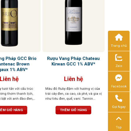
Trang chủ
ng Pháp GCC Brio
Rượu Vang Pháp Chateau
antenac Brown
Kirwan GCC 1% ABV*
Zalo
gaux 1% ABV*
Liên hệ
Liên hệ
Facebook
tươi tắn với cấu trúc
Màu đỏ Ruby đậm với hương vị của
ương thơm thanh lịch,
trái cây đen, ca cao, cà phê, và gia vị
i bật với anh đào đen,
như tiêu đen, quế, vani. Tannin
à một chút thuốc lá. Lớp
mượt mà, cân bằng hoàn hảo, dư vị
Gọi Ngay
 mà, kéo dài ở hậu vị
kéo dài và phức hợp
ÊM GIỎ HÀNG
THÊM GIỎ HÀNG
ngọt thanh dễ chịu. Kết
, đậm vị trái cây
Top