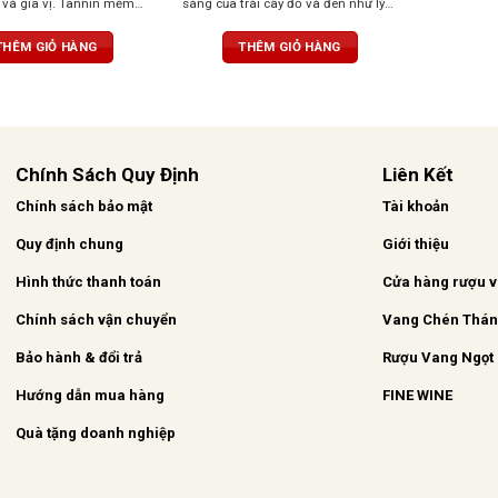
 và gia vị. Tannin mềm
sáng của trái cây đỏ và đen như lý
ượu phong phú, mạnh mẽ
chua đen, dâu tây và mâm xôi,
n bằng giữa độ chua và độ
điểm thêm chút tươi mát và sống
THÊM GIỎ HÀNG
THÊM GIỎ HÀNG
i hậu vị dài lâu.
động. Vị rượu lan tỏa trên vòm
miệng với tannin mượt, cấu trúc
tinh tế. Hậu vị kéo dài, phức hợp với
hương trái cây đậm đà, thảo mộc và
thoảng nhẹ quế
Chính Sách Quy Định
Liên Kết
Chính sách bảo mật
Tài khoản
Quy định chung
Giới thiệu
Hình thức thanh toán
Cửa hàng rượu 
Chính sách vận chuyển
Vang Chén Thá
Bảo hành & đổi trả
Rượu Vang Ngọt
Hướng dẫn mua hàng
FINE WINE
Quà tặng doanh nghiệp