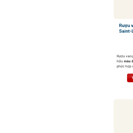
Rượu 
Saint-
Rượu van
hữu
màu đ
phức hợp 
thảo mộc,
thuốc lá
. 
lan tỏa êm
bằng tốt,