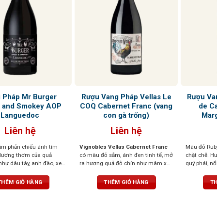
 Pháp Mr Burger
Rượu Vang Pháp Vellas Le
Rượu Va
 and Smokey AOP
COQ Cabernet Franc (vang
de C
Languedoc
con gà trống)
Mar
Liên hệ
Liên hệ
m phản chiếu ánh tím
Vignobles Vellas Cabernet Franc
Màu đỏ Ruby 
Hương thơm của quả
có màu đỏ sẫm, ánh đen tinh tế, mở
chặt chẽ. H
hư dâu tây, anh đào, xen
ra hương quả đỏ chín như mâm xôi,
quý phái, nổ
 nốt thảo mộc, đinh
mận, thoang thoảng ớt chuông
hoa violet v
yết tùng tạo nên một tầng
xanh và chút thảo mộc. Vị vang
tannin mượt
THÊM GIỎ HÀNG
THÊM GIỎ HÀNG
TH
c hợp, gợi cảm và sống
thanh lịch, tannin mịn, dễ uống
cùng dư vị 
rượu mềm mại, mượt mà,
nhưng vẫn đậm đà
thúc kéo dài
n săn chắc nhưng êm dịu,
ùng hậu vị ngọt ngào nhẹ