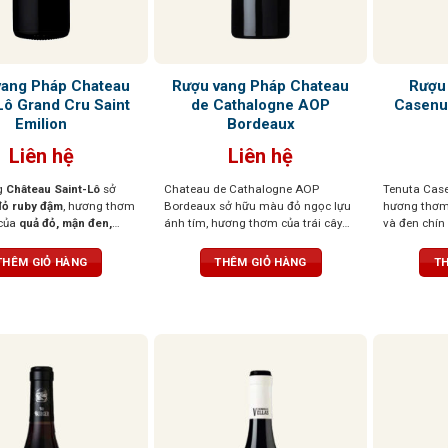
vang Pháp Chateau
Rượu vang Pháp Chateau
Rượu
Lô Grand Cru Saint
de Cathalogne AOP
Casenu
Emilion
Bordeaux
Liên hệ
Liên hệ
g
Château Saint-Lô
sở
Chateau de Cathalogne AOP
Tenuta Case
ỏ ruby đậm
, hương thơm
Bordeaux sở hữu màu đỏ ngọc lựu
hương thơm 
của
quả đỏ, mận đen,
ánh tím, hương thơm của trái cây
và đen chín
điểm nhẹ
hương gỗ và
đen chín mọng như lý chua đen, việt
sắc thái bạc
Khi thưởng thức, vị rượu
quất và dâu rừng quyện cùng kẹo
vị cao quý. 
THÊM GIỎ HÀNG
THÊM GIỎ HÀNG
TH
 dịu,
tannin mượt mà, cân
trái cây và mứt ngọt. Rượu mềm
mượt mà và 
hậu vị dài
mại, đầy đặn, cấu trúc cân đối với
kéo dài với
hậu vị kéo dài, gợi lên những tầng
nổi bật
hương tinh tế của trái cây tươi, quả
mọng và chút socola đen đầy hấp
dẫn