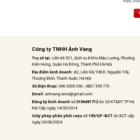
mận), hoa
mại, Vị r
với sự câ
ngọt, để lạ
Công ty TNHH Ánh Vang
Trụ sở tại:
Liền kề 321, dịch vụ 8 Khu Mậu Lương, Phường
Kiến Hưng, Quận Hà Đông, Thành Phố Hà Nội
Địa điểm kinh doanh:
A2, Liền Kề/108 Đ. Nguyễn Trãi,
Thượng Đình, Thanh Xuân, Hà Nội
Số điện thoại:
096 3030 356 - 0827 309 773
Email:
anhvang.wine@gmail.com
Đăng ký kinh doanh
số
0106481712
do Sở KT&ĐT TP Hà
Nội Cấp ngày 14/03/2014
Giấy phép phân phối rượu
số
195/GP-BCT
do BCT cấp
ngày 26/06/2024