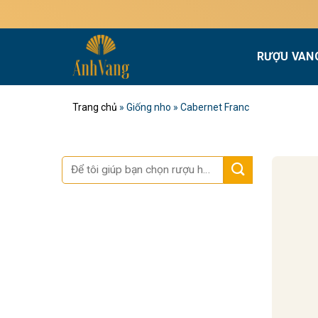
Bỏ
qua
nội
RƯỢU VAN
dung
Trang chủ
»
Giống nho
»
Cabernet Franc
Tìm
kiếm: