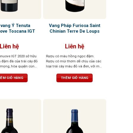
 vang Ý Tenuta
Vang Pháp Furiosa Saint
ove Toscana IGT
Chinian Terre De Loups
Liên hệ
Liên hệ
nuove IGT 2020 sở hữu
Rượu có màu hồng ngọc đậm.
đậm đà của trái cây đỏ
Rượu có mùi thơm dễ chịu của các
 mọng, hòa quyện cùng
loại trái cây màu đỏ và đen, với một
 hà, khoáng chất và gia
chút mùi gia vị có mùi thơm nhẹ
Vị rượu đậm, tannin
nhàng. Vòm miệng được tráng rất
ÊM GIỎ HÀNG
THÊM GIỎ HÀNG
cân bằng, để lại hậu vị
cân đối và thể hiện rất nhiều sự tinh
 chiều sâu và sức sống
tế và sang trọng.