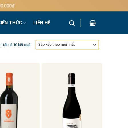
đ
KIẾN THỨC
LIÊN HỆ
Đã
hị tất cả 10 kết quả
sắp
xếp
theo
mới
nhất