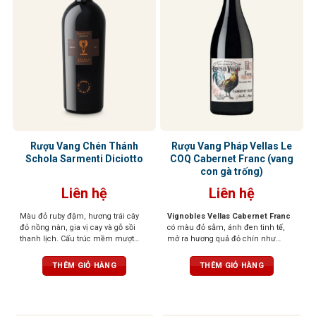
Rượu Vang Chén Thánh
Rượu Vang Pháp Vellas Le
Schola Sarmenti Diciotto
COQ Cabernet Franc (vang
con gà trống)
Liên hệ
Liên hệ
Màu đỏ ruby đậm, hương trái cây
Vignobles Vellas Cabernet Franc
đỏ nồng nàn, gia vị cay và gỗ sồi
có màu đỏ sẫm, ánh đen tinh tế,
thanh lịch. Cấu trúc mềm mượt
mở ra hương quả đỏ chín như
như nhung, tannin mạnh mẽ, hậu
mâm xôi, mận, thoang thoảng ớt
vị kéo dài
chuông xanh và chút thảo mộc. Vị
THÊM GIỎ HÀNG
THÊM GIỎ HÀNG
vang thanh lịch, tannin mịn, dễ
uống nhưng vẫn đậm đà