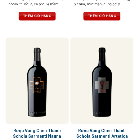
cacao, thuốc lá, cà phê; vị mềm
lý chua, mứt mận, cùng gợi ý
mại, tròn đầy, hậu vị đậm đà, ấn
cacao, vani và thuốc lá. Vị đầy đặn,
tượng khó quên
tròn trịa, tannin mềm mại, ngọt
THÊM GIỎ HÀNG
THÊM GIỎ HÀNG
ngào
Rượu Vang Chén Thánh
Rượu Vang Chén Thánh
Schola Sarmenti Nauna
Schola Sarmenti Artetica