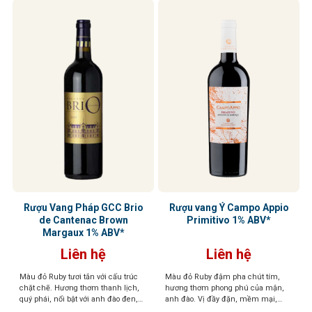
Rượu Vang Pháp GCC Brio
Rượu vang Ý Campo Appio
de Cantenac Brown
Primitivo 1% ABV*
Margaux 1% ABV*
Liên hệ
Liên hệ
Màu đỏ Ruby tươi tắn với cấu trúc
Màu đỏ Ruby đậm pha chút tím,
chặt chẽ. Hương thơm thanh lịch,
hương thơm phong phú của mận,
quý phái, nổi bật với anh đào đen,
anh đào. Vị đầy đặn, mềm mại,
hoa violet và một chút thuốc lá. Lớp
tannin mượt mà, hậu vị kéo dài dễ