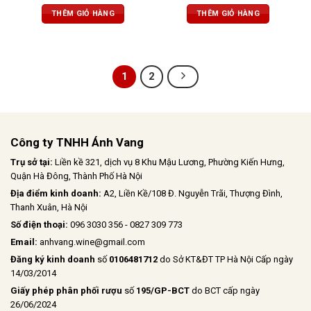
tannin mượt mà, kéo dài ở hậu vị
chịu
THÊM GIỎ HÀNG
THÊM GIỎ HÀNG
cùng dư vị ngọt thanh dễ chịu. Kết
thúc kéo dài, đậm vị trái cây
1
2
Công ty TNHH Ánh Vang
Trụ sở tại:
Liền kề 321, dịch vụ 8 Khu Mậu Lương, Phường Kiến Hưng,
Quận Hà Đông, Thành Phố Hà Nội
Địa điểm kinh doanh:
A2, Liền Kề/108 Đ. Nguyễn Trãi, Thượng Đình,
Thanh Xuân, Hà Nội
Số điện thoại:
096 3030 356 - 0827 309 773
Email:
anhvang.wine@gmail.com
Đăng ký kinh doanh
số
0106481712
do Sở KT&ĐT TP Hà Nội Cấp ngày
14/03/2014
Giấy phép phân phối rượu
số
195/GP-BCT
do BCT cấp ngày
26/06/2024