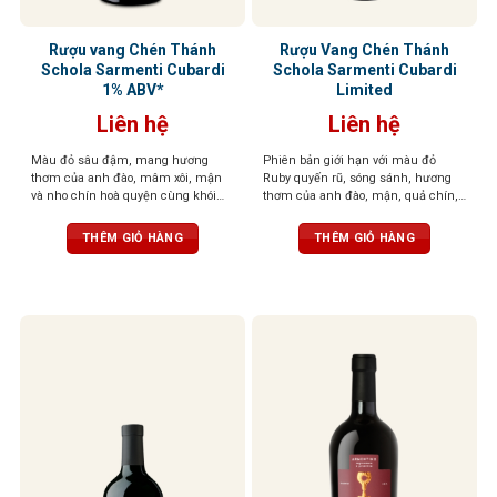
Rượu vang Chén Thánh
Rượu Vang Chén Thánh
Schola Sarmenti Cubardi
Schola Sarmenti Cubardi
1% ABV*
Limited
Liên hệ
Liên hệ
Màu đỏ sâu đậm, mang hương
Phiên bản giới hạn với màu đỏ
thơm của anh đào, mâm xôi, mận
Ruby quyến rũ, sóng sánh, hương
và nho chín hoà quyện cùng khói
thơm của anh đào, mận, quả chín,
thuốc lá, vani và gia vị
thuốc lá, ca cao, cùng hương cà
phê cháy, gỗ sồi, đất, hạnh nhân và
THÊM GIỎ HÀNG
THÊM GIỎ HÀNG
đinh hương. Dư vị sâu lắng, ấn
tượng