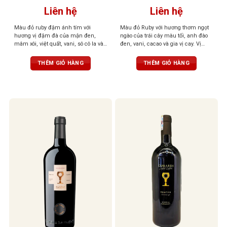
Liên hệ
Liên hệ
Màu đỏ ruby đậm ánh tím với
Màu đỏ Ruby với hương thơm ngọt
hương vị đậm đà của mận đen,
ngào của trái cây màu tối, anh đào
mâm xôi, việt quất, vani, sô cô la và
đen, vani, cacao và gia vị cay. Vị
gia vị. Cấu trúc mạnh mẽ, cân bằng
phong phú, mạnh mẽ, dai dẳng với
với vị chát mềm mại và dư vị trái
tannin mịn và mượt, cân bằng,
THÊM GIỎ HÀNG
THÊM GIỎ HÀNG
cây khô kéo dài
thanh lịch