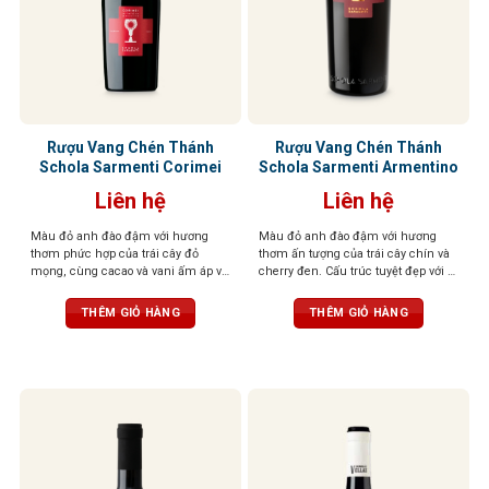
Rượu Vang Chén Thánh
Rượu Vang Chén Thánh
Schola Sarmenti Corimei
Schola Sarmenti Armentino
Liên hệ
Liên hệ
Màu đỏ anh đào đậm với hương
Màu đỏ anh đào đậm với hương
thơm phức hợp của trái cây đỏ
thơm ấn tượng của trái cây chín và
mọng, cùng cacao và vani ấm áp và
cherry đen. Cấu trúc tuyệt đẹp với vị
gia vị cay nhẹ. Vị ngọt, tannin mềm
chín mọng của trái cây cùng tannin
mượt, dư vị cân bằng và thanh lịch
trưởng thành và dẻo dai
THÊM GIỎ HÀNG
THÊM GIỎ HÀNG