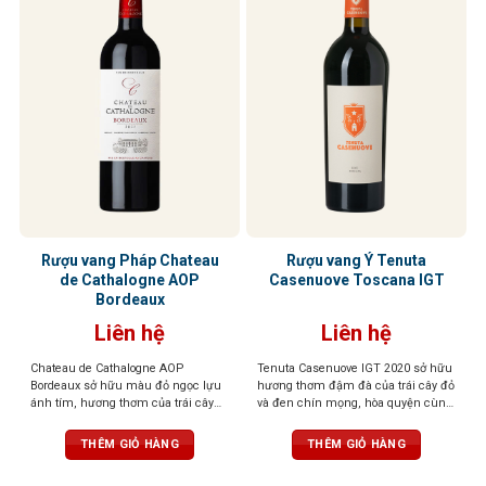
Rượu vang Pháp Chateau
Rượu vang Ý Tenuta
de Cathalogne AOP
Casenuove Toscana IGT
Bordeaux
Liên hệ
Liên hệ
Chateau de Cathalogne AOP
Tenuta Casenuove IGT 2020 sở hữu
Bordeaux sở hữu màu đỏ ngọc lựu
hương thơm đậm đà của trái cây đỏ
ánh tím, hương thơm của trái cây
và đen chín mọng, hòa quyện cùng
đen chín mọng như lý chua đen,
sắc thái bạc hà, khoáng chất và gia
việt quất và dâu rừng quyện cùng
vị cao quý. Vị rượu đậm, tannin
THÊM GIỎ HÀNG
THÊM GIỎ HÀNG
kẹo trái cây và mứt ngọt. Rượu mềm
mượt mà và cân bằng, để lại hậu vị
mại, đầy đặn, cấu trúc cân đối với
kéo dài với chiều sâu và sức sống