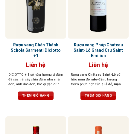
Rượu vang Chén Thánh
Rượu vang Pháp Chateau
Schola Sarmenti Diciotto
Saint-Lô Grand Cru Saint
+1
Emilion
Liên hệ
Liên hệ
DICIOTTO + 1 sở hữu hương vị đậm
Rượu vang
Château Saint-Lô
sở
đà của trái cây chín đậm như mận
hữu
màu đỏ ruby đậm
, hương
đen, anh đào đen, hòa quyện cùng
thơm phức hợp của
quả đỏ, mận
socola đắng và gỗ sồi rang nhẹ. Vị
đen, thảo mộc,
điểm nhẹ
hương
rượu mạnh mẽ, tròn đầy, tannin
gỗ và thuốc lá
. Khi thưởng thức, vị
THÊM GIỎ HÀNG
THÊM GIỎ HÀNG
mượt mà và hậu vị kéo dài ấm áp,
rượu lan tỏa êm dịu,
tannin mượt
để lại ấn tượng sâu sắc ngay từ
mà, cân bằng tốt,
hậu vị dài
ngụm đầu tiên