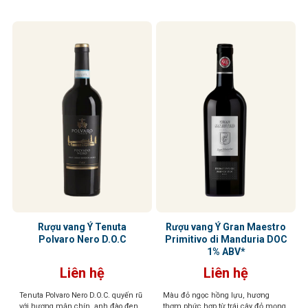
hậu vị kéo dài, gợi lên những tầng
nổi bật
hương tinh tế của trái cây tươi, quả
mọng và chút socola đen đầy hấp
dẫn
Rượu vang Ý Tenuta
Rượu vang Ý Gran Maestro
Polvaro Nero D.O.C
Primitivo di Manduria DOC
1% ABV*
Liên hệ
Liên hệ
Tenuta Polvaro Nero D.O.C. quyến rũ
Màu đỏ ngọc hồng lựu, hương
với hương mận chín, anh đào đen,
thơm phức hợp từ trái cây đỏ mọng,