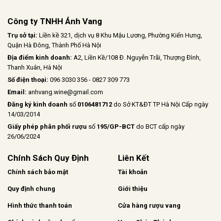
Công ty TNHH Ánh Vang
Trụ sở tại:
Liền kề 321, dịch vụ 8 Khu Mậu Lương, Phường Kiến Hưng,
Quận Hà Đông, Thành Phố Hà Nội
Địa điểm kinh doanh:
A2, Liền Kề/108 Đ. Nguyễn Trãi, Thượng Đình,
Thanh Xuân, Hà Nội
Số điện thoại:
096 3030 356 - 0827 309 773
Email:
anhvang.wine@gmail.com
Đăng ký kinh doanh
số
0106481712
do Sở KT&ĐT TP Hà Nội Cấp ngày
14/03/2014
Giấy phép phân phối rượu
số
195/GP-BCT
do BCT cấp ngày
26/06/2024
Chính Sách Quy Định
Liên Kết
Chính sách bảo mật
Tài khoản
Quy định chung
Giới thiệu
Hình thức thanh toán
Cửa hàng rượu vang