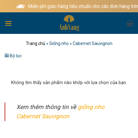
Bỏ
Miễn phí giao hàng tiêu chuẩn cho các đơn hàng trê
qua
nội
dung
Trang chủ
»
Giống nho
»
Cabernet Sauvignon
Bộ lọc
Không tìm thấy sản phẩm nào khớp với lựa chọn của bạn.
Xem thêm thông tin về
giống nho
Cabernet Sauvignon