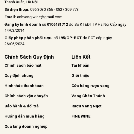
Thanh Xuân, Hà Nội
Số điện thoại:
096 3030 356 - 0827 309 773
Email:
anhvang.wine@gmail.com
Đăng ký kinh doanh
số
0106481712
do Sở KT&ĐT TP Hà Nội Cấp ngày
14/03/2014
Giấy phép phân phối rượu
số
195/GP-BCT
do BCT cấp ngày
26/06/2024
Chính Sách Quy Định
Liên Kết
Chính sách bảo mật
Tài khoản
Quy định chung
Giới thiệu
Hình thức thanh toán
Cửa hàng rượu vang
Chính sách vận chuyển
Vang Chén Thánh
Bảo hành & đổi trả
Rượu Vang Ngọt
Hướng dẫn mua hàng
FINE WINE
Quà tặng doanh nghiệp