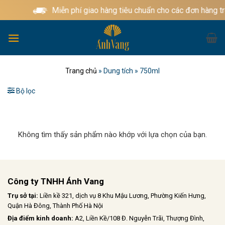
Bỏ
Miễn phí giao hàng tiêu chuẩn cho các đơn hàng t
qua
nội
dung
Trang chủ
»
Dung tích
»
750ml
Bộ lọc
Không tìm thấy sản phẩm nào khớp với lựa chọn của bạn.
Công ty TNHH Ánh Vang
Trụ sở tại:
Liền kề 321, dịch vụ 8 Khu Mậu Lương, Phường Kiến Hưng,
Quận Hà Đông, Thành Phố Hà Nội
Địa điểm kinh doanh:
A2, Liền Kề/108 Đ. Nguyễn Trãi, Thượng Đình,