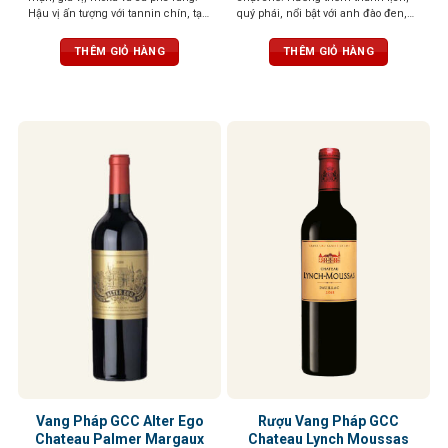
Hậu vị ấn tượng với tannin chín, tạo
quý phái, nổi bật với anh đào đen,
cảm giác phong phú và béo ngậy
hoa violet và một chút thuốc lá. Lớp
tannin mượt mà, kéo dài ở hậu vị
THÊM GIỎ HÀNG
THÊM GIỎ HÀNG
cùng dư vị ngọt thanh dễ chịu. Kết
thúc kéo dài, đậm vị trái cây
Vang Pháp GCC Alter Ego
Rượu Vang Pháp GCC
Chateau Palmer Margaux
Chateau Lynch Moussas