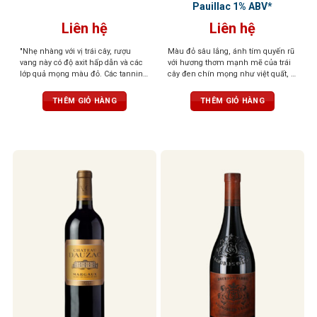
Pauillac 1% ABV*
Liên hệ
Liên hệ
"Nhẹ nhàng với vị trái cây, rượu
Màu đỏ sâu lắng, ánh tím quyến rũ
vang này có độ axit hấp dẫn và các
với hương thơm mạnh mẽ của trái
lớp quả mọng màu đỏ. Các tannin
cây đen chín mọng như việt quất, lý
mượt mà, màu sắc bị chi phối bởi
chua đen và mâm xôi, kết hợp với
trái cây của rượu vang, chứa nhiều
cam thảo và gỗ sồi. Rượu có cấu
THÊM GIỎ HÀNG
THÊM GIỎ HÀNG
axit và sẽ sớm sẵn sàng cho mọi
trúc mạnh mẽ nhưng cân bằng,
bữa tiệc. " - (RV) (3/2016) 90 điểm
hậu vị tròn trịa, kéo dài, để lại dấu
James Suckling
ấn tinh tế