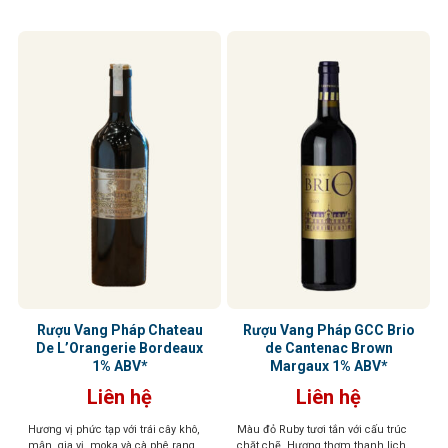
với tannin săn chắc nhưng êm dịu,
của rượu. Khi thưởng thức, rượu
kết hợp cùng hậu vị ngọt ngào nhẹ
cho cảm giác đầy đặn, với tannin
nhàng
mịn màng và một hậu vị dài, thanh
lịch, và tinh tế
Rượu Vang Pháp Chateau
Rượu Vang Pháp GCC Brio
De L’Orangerie Bordeaux
de Cantenac Brown
1% ABV*
Margaux 1% ABV*
Liên hệ
Liên hệ
Hương vị phức tạp với trái cây khô,
Màu đỏ Ruby tươi tắn với cấu trúc
mận, gia vị, moka và cà phê rang.
chặt chẽ. Hương thơm thanh lịch,