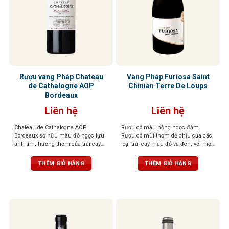
Rượu vang Pháp Chateau
Vang Pháp Furiosa Saint
de Cathalogne AOP
Chinian Terre De Loups
Bordeaux
Liên hệ
Liên hệ
Chateau de Cathalogne AOP
Rượu có màu hồng ngọc đậm.
Bordeaux sở hữu màu đỏ ngọc lựu
Rượu có mùi thơm dễ chịu của các
ánh tím, hương thơm của trái cây
loại trái cây màu đỏ và đen, với một
đen chín mọng như lý chua đen,
chút mùi gia vị có mùi thơm nhẹ
việt quất và dâu rừng quyện cùng
nhàng. Vòm miệng được tráng rất
THÊM GIỎ HÀNG
THÊM GIỎ HÀNG
kẹo trái cây và mứt ngọt. Rượu mềm
cân đối và thể hiện rất nhiều sự
mại, đầy đặn, cấu trúc cân đối với
tinh tế và sang trọng.
hậu vị kéo dài, gợi lên những tầng
hương tinh tế của trái cây tươi, quả
mọng và chút socola đen đầy hấp
dẫn