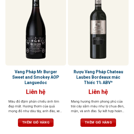
Vang Pháp Mr Burger
Rượu Vang Pháp Chateau
Sweet and Smokey AOP
Laubes Bordeaux mác
Languedoc
Thiếc 1% ABV*
Liên hệ
Liên hệ
Màu đỏ đậm phản chiếu ánh tím
Mang hương thơm phong phú của
đẹp mắt. Hương thơm của quả
trái cây sẫm màu như lý chua đen,
mọng đỏ như dâu tây, anh đào, xen
mận, và anh đào. Sự kết hợp hoàn
lẫn những nốt thảo mộc, đinh
hảo với hương gỗ sồi và chút gia vị
hương, tuyết tùng tạo nên một tầng
cay nồng tạo nên một tầng hương
THÊM GIỎ HÀNG
THÊM GIỎ HÀNG
hương phức hợp, gợi cảm và sống
phức hợp. Những nốt hương đất
động. Vị rượu mềm mại, mượt mà,
nhẹ càng làm nổi bật sự đa dạng