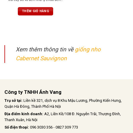
dâu tây và mâm xôi, điểm thêm
chút tươi mát và sống động. Vị rượu
THÊM GIỎ HÀNG
lan tỏa trên vòm miệng với tannin
mượt, cấu trúc tinh tế. Hậu vị kéo
dài, phức hợp với hương trái cây
đậm đà, thảo mộc và thoảng nhẹ
quế
Xem thêm thông tin về
giống nho
Cabernet Sauvignon
Công ty TNHH Ánh Vang
Trụ sở tại:
Liền kề 321, dịch vụ 8 Khu Mậu Lương, Phường Kiến Hưng,
Quận Hà Đông, Thành Phố Hà Nội
Địa điểm kinh doanh:
A2, Liền Kề/108 Đ. Nguyễn Trãi, Thượng Đình,
Thanh Xuân, Hà Nội
Số điện thoại:
096 3030 356 - 0827 309 773