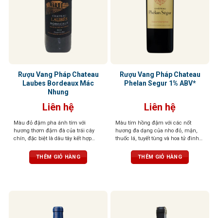
Rượu Vang Pháp Chateau
Rượu Vang Pháp Chateau
Laubes Bordeaux Mác
Phelan Segur 1% ABV*
Nhung
Liên hệ
Liên hệ
Màu đỏ đậm pha ánh tím với
Màu tím hồng đậm với các nốt
hương thơm đậm đà của trái cây
hương đa dạng của nho đỏ, mận,
chín, đặc biệt là dâu tây kết hợp
thuốc lá, tuyết tùng và hoa tử đinh
cùng vị cay nồng tinh tế của gỗ sồi
hương. Với tannin dai và dư vị dai
Pháp. Tannin cân bằng, tinh tế, tròn
dẳng
THÊM GIỎ HÀNG
THÊM GIỎ HÀNG
trịa, hậu vị kéo dài, đậm đà