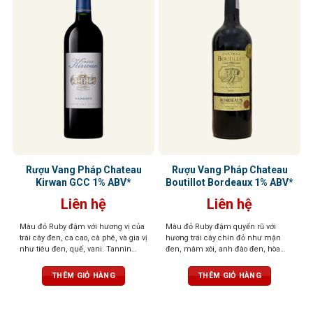
Rượu Vang Pháp Chateau
Rượu Vang Pháp Chateau
Kirwan GCC 1% ABV*
Boutillot Bordeaux 1% ABV*
Liên hệ
Liên hệ
Màu đỏ Ruby đậm với hương vị của
Màu đỏ Ruby đậm quyến rũ với
trái cây đen, ca cao, cà phê, và gia vị
hương trái cây chín đỏ như mận
như tiêu đen, quế, vani. Tannin
đen, mâm xôi, anh đào đen, hòa
mượt mà, cân bằng hoàn hảo, dư vị
quyện cùng hương gỗ sồi, vani,
kéo dài và phức hợp
socola và một chút đất. Vị chát
THÊM GIỎ HÀNG
THÊM GIỎ HÀNG
mạnh mẽ, tannin tròn trịa, hậu vị
kéo dài