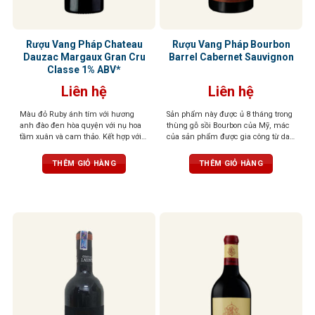
Rượu Vang Pháp Chateau
Rượu Vang Pháp Bourbon
Dauzac Margaux Gran Cru
Barrel Cabernet Sauvignon
Classe 1% ABV*
Liên hệ
Liên hệ
Màu đỏ Ruby ánh tím với hương
Sản phẩm này được ủ 8 tháng trong
anh đào đen hòa quyện với nụ hoa
thùng gỗ sồi Bourbon của Mỹ, mác
tầm xuân và cam thảo. Kết hợp với
của sản phẩm được gia công từ da
vị chát mượt mà, chua thanh thoát
ngựa thật với nét in khắc tinh tế, ấn
và cay đặc trưng, dư vị kéo dài với
tượng và vô cùng sang trọng, Rượu
THÊM GIỎ HÀNG
THÊM GIỎ HÀNG
mùi thuốc lá và đất ẩm
phản chiếu màu hồng ngọc. Mùi
hương phức hợp của trái cây nhỏ
chín đỏ, quả mâm xôi dại và gia vị,
vani và caramen. Một khẩu vị đặc
biệt, hào phóng, với tannin mượt mà