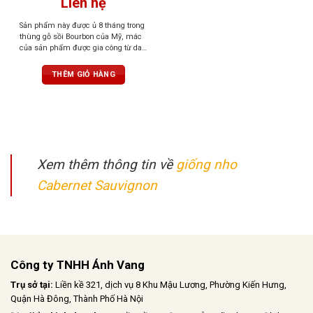
Liên hệ
Sản phẩm này được ủ 8 tháng trong
thùng gỗ sồi Bourbon của Mỹ, mác
của sản phẩm được gia công từ da
ngựa thật với nét in khắc tinh tế, ấn
tượng và vô cùng sang trọng, Rượu
THÊM GIỎ HÀNG
phản chiếu màu hồng ngọc. Mùi
hương phức hợp của trái cây nhỏ
chín đỏ, quả mâm xôi dại và gia vị,
vani và caramen. Một khẩu vị đặc
biệt, hào phóng, với tannin mượt mà
Xem thêm thông tin về
giống nho
Cabernet Sauvignon
Công ty TNHH Ánh Vang
Trụ sở tại:
Liền kề 321, dịch vụ 8 Khu Mậu Lương, Phường Kiến Hưng,
Quận Hà Đông, Thành Phố Hà Nội