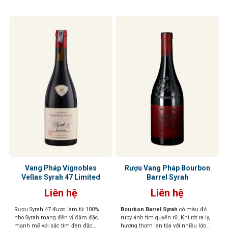
dày nhưng mượt mà, hậu vị kéo dài
và hào phóng
Vang Pháp Vignobles
Rượu Vang Pháp Bourbon
Vellas Syrah 47 Limited
Barrel Syrah
Liên hệ
Liên hệ
Rượu Syrah 47 được làm từ 100%
Bourbon Barrel Syrah
có màu đỏ
nho Syrah mang đến vị đậm đặc,
ruby ánh tím quyến rũ. Khi rót ra ly,
mạnh mẽ với sắc tím đen đặc
hương thơm lan tỏa với nhiều lớp