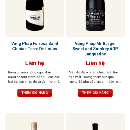
Vang Pháp Furiosa Saint
Vang Pháp Mr Burger
Chinian Terre De Loups
Sweet and Smokey AOP
Languedoc
Liên hệ
Liên hệ
Rượu có màu hồng ngọc đậm.
Màu đỏ đậm phản chiếu ánh tím
Rượu có mùi thơm dễ chịu của các
đẹp mắt. Hương thơm của quả
loại trái cây màu đỏ và đen, với một
mọng đỏ như dâu tây, anh đào, xen
chút mùi gia vị có mùi thơm nhẹ
lẫn những nốt thảo mộc, đinh
nhàng. Vòm miệng được tráng rất
hương, tuyết tùng tạo nên một tầng
THÊM GIỎ HÀNG
THÊM GIỎ HÀNG
cân đối và thể hiện rất nhiều sự
hương phức hợp, gợi cảm và sống
tinh tế và sang trọng.
động. Vị rượu mềm mại, mượt mà,
với tannin săn chắc nhưng êm dịu,
kết hợp cùng hậu vị ngọt ngào nhẹ
nhàng