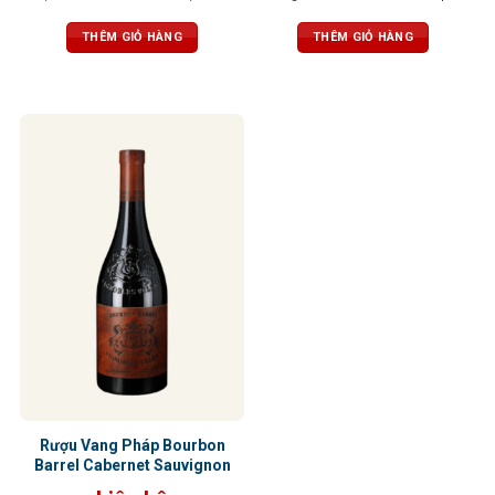
trưng. Hương vị đến từ những loại
hương phong phú: nổi bật là quả
quả đen như mận, mâm xôi, anh
mọng đen, mâm xôi chín mọng,
THÊM GIỎ HÀNG
THÊM GIỎ HÀNG
đào. Sau đó, đến mùi vị sắc nét hơn
đan xen cùng tiêu đen, gia vị cay
của gỗ sồi, tiêu đen, phức hợp với
nhẹ, hương thuốc lá, và thoảng chút
hương socola, khẩu vị được mở
socola đen, vani, caramel cùng hơi
rộng với tannin tròn trịa. Một hương
khói đặc trưng từ thùng Bourbon.
vị hài hòa và cân bằng.
Tannin tròn trịa, đậm đà nhưng vẫn
mềm mại, mang đến hậu vị đầy
đặn, ấm áp, để lại dấu ấn lâu dài
nơi vòm miệng
Rượu Vang Pháp Bourbon
Barrel Cabernet Sauvignon