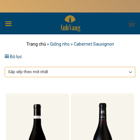
Bỏ
Miễn phí 
qua
nội
dung
Trang chủ
»
Giống nho
»
Cabernet Sauvignon
Bộ lọc