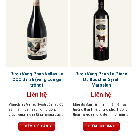
Rượu Vang Pháp Vellas Le
Rượu Vang Pháp La Piece
COQ Syrah (vang con gà
Du Boucher Syrah
trống)
Marselan
Liên hệ
Liên hệ
Vignobles Vellas Syrah
có màu đỏ
Màu đỏ đậm ánh tím, thể hiện sự
sẫm, ánh đen sâu. Khi thưởng
trưởng thành và phong phú. Hương
thức, vang mở ra tầng hương quả
thơm từ quả mọng đen như mâm
mọng đen như việt quất, mận đen
xôi, lý chua đen, cùng tiêu đen, cà
chín, xen lẫn hương gia vị nhẹ, tiêu
phê và vani. Vị rượu mạnh mẽ với
THÊM GIỎ HÀNG
THÊM GIỎ HÀNG
đen, thảo mộc và chút vị khói ấm
tannin mềm mại, hậu vị dài và ấm
áp. Cấu trúc tannin tròn đầy, vị rượu
áp