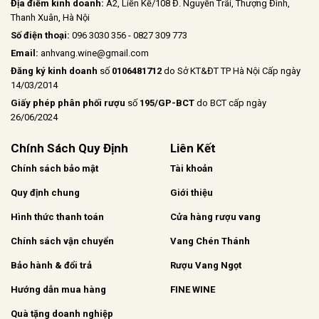
Địa điểm kinh doanh:
A2, Liền Kề/108 Đ. Nguyễn Trãi, Thượng Đình,
Thanh Xuân, Hà Nội
Số điện thoại:
096 3030 356 - 0827 309 773
Email:
anhvang.wine@gmail.com
Đăng ký kinh doanh
số
0106481712
do Sở KT&ĐT TP Hà Nội Cấp ngày
14/03/2014
Giấy phép phân phối rượu
số
195/GP-BCT
do BCT cấp ngày
26/06/2024
Chính Sách Quy Định
Liên Kết
Chính sách bảo mật
Tài khoản
Quy định chung
Giới thiệu
Hình thức thanh toán
Cửa hàng rượu vang
Chính sách vận chuyển
Vang Chén Thánh
Bảo hành & đổi trả
Rượu Vang Ngọt
Hướng dẫn mua hàng
FINE WINE
Quà tặng doanh nghiệp