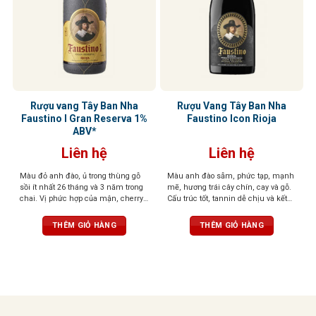
Rượu vang Tây Ban Nha
Rượu Vang Tây Ban Nha
Faustino I Gran Reserva 1%
Faustino Icon Rioja
ABV*
Liên hệ
Liên hệ
Màu đỏ anh đào, ủ trong thùng gỗ
Màu anh đào sẫm, phức tạp, mạnh
sồi ít nhất 26 tháng và 3 năm trong
mẽ, hương trái cây chín, cay và gỗ.
chai. Vị phức hợp của mận, cherry,
Cấu trúc tốt, tannin dễ chịu và kết
gia vị, vani, và gỗ sồi, tannin mềm,
thúc bền bỉ với gợi ý của hạt
hậu vị sâu lắng
THÊM GIỎ HÀNG
THÊM GIỎ HÀNG