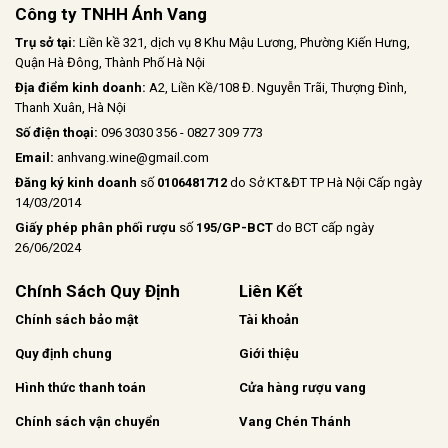
Công ty TNHH Ánh Vang
Trụ sở tại:
Liền kề 321, dịch vụ 8 Khu Mậu Lương, Phường Kiến Hưng,
Quận Hà Đông, Thành Phố Hà Nội
Địa điểm kinh doanh:
A2, Liền Kề/108 Đ. Nguyễn Trãi, Thượng Đình,
Thanh Xuân, Hà Nội
Số điện thoại:
096 3030 356 - 0827 309 773
Email:
anhvang.wine@gmail.com
Đăng ký kinh doanh
số
0106481712
do Sở KT&ĐT TP Hà Nội Cấp ngày
14/03/2014
Giấy phép phân phối rượu
số
195/GP-BCT
do BCT cấp ngày
26/06/2024
Chính Sách Quy Định
Liên Kết
Chính sách bảo mật
Tài khoản
Quy định chung
Giới thiệu
Hình thức thanh toán
Cửa hàng rượu vang
Chính sách vận chuyển
Vang Chén Thánh