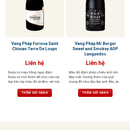
Vang Pháp Furiosa Saint
Vang Pháp Mr Burger
Chinian Terre De Loups
Sweet and Smokey AOP
Languedoc
Liên hệ
Liên hệ
Rượu có màu hồng ngọc đậm.
Màu đỏ đậm phản chiếu ánh tím
Rượu có mùi thơm dễ chịu của các
đẹp mắt. Hương thơm của quả
loại trái cây màu đỏ và đen, với một
mọng đỏ như dâu tây, anh đào, xen
chút mùi gia vị có mùi thơm nhẹ
lẫn những nốt thảo mộc, đinh
nhàng. Vòm miệng được tráng rất
hương, tuyết tùng tạo nên một tầng
THÊM GIỎ HÀNG
THÊM GIỎ HÀNG
cân đối và thể hiện rất nhiều sự
hương phức hợp, gợi cảm và sống
tinh tế và sang trọng.
động. Vị rượu mềm mại, mượt mà,
với tannin săn chắc nhưng êm dịu,
kết hợp cùng hậu vị ngọt ngào nhẹ
nhàng