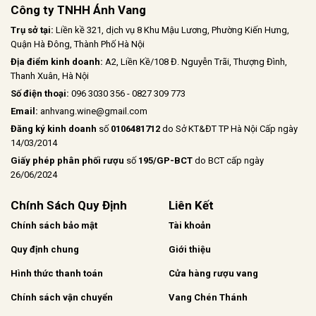
Công ty TNHH Ánh Vang
Trụ sở tại:
Liền kề 321, dịch vụ 8 Khu Mậu Lương, Phường Kiến Hưng,
Quận Hà Đông, Thành Phố Hà Nội
Địa điểm kinh doanh:
A2, Liền Kề/108 Đ. Nguyễn Trãi, Thượng Đình,
Thanh Xuân, Hà Nội
Số điện thoại:
096 3030 356 - 0827 309 773
Email:
anhvang.wine@gmail.com
Đăng ký kinh doanh
số
0106481712
do Sở KT&ĐT TP Hà Nội Cấp ngày
14/03/2014
Giấy phép phân phối rượu
số
195/GP-BCT
do BCT cấp ngày
26/06/2024
Chính Sách Quy Định
Liên Kết
Chính sách bảo mật
Tài khoản
Quy định chung
Giới thiệu
Hình thức thanh toán
Cửa hàng rượu vang
Chính sách vận chuyển
Vang Chén Thánh