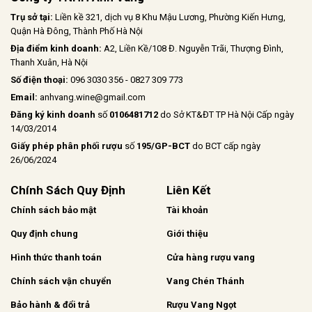
Trụ sở tại:
Liền kề 321, dịch vụ 8 Khu Mậu Lương, Phường Kiến Hưng,
Quận Hà Đông, Thành Phố Hà Nội
Địa điểm kinh doanh:
A2, Liền Kề/108 Đ. Nguyễn Trãi, Thượng Đình,
Thanh Xuân, Hà Nội
Số điện thoại:
096 3030 356 - 0827 309 773
Email:
anhvang.wine@gmail.com
Đăng ký kinh doanh
số
0106481712
do Sở KT&ĐT TP Hà Nội Cấp ngày
14/03/2014
Giấy phép phân phối rượu
số
195/GP-BCT
do BCT cấp ngày
26/06/2024
Chính Sách Quy Định
Liên Kết
Chính sách bảo mật
Tài khoản
Quy định chung
Giới thiệu
Hình thức thanh toán
Cửa hàng rượu vang
Chính sách vận chuyển
Vang Chén Thánh
Bảo hành & đổi trả
Rượu Vang Ngọt