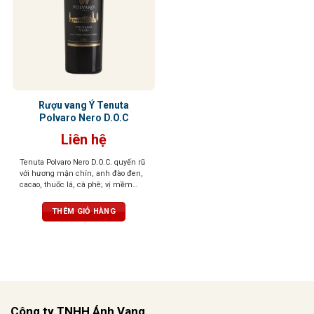
Rượu vang Ý Tenuta
Polvaro Nero D.O.C
Liên hệ
Tenuta Polvaro Nero D.O.C. quyến rũ
với hương mận chín, anh đào đen,
cacao, thuốc lá, cà phê; vị mềm
mại, tròn đầy, hậu vị đậm đà, ấn
tượng khó quên
THÊM GIỎ HÀNG
Công ty TNHH Ánh Vang