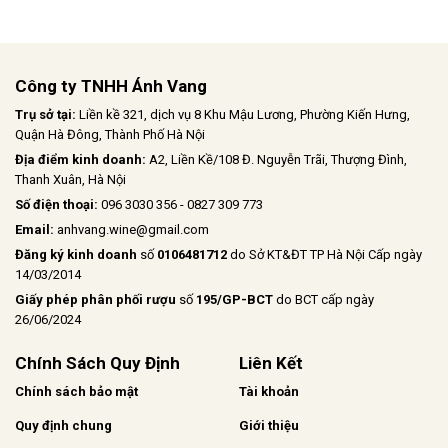
thưởng thức rượu vang chuyên sâu​
Công ty TNHH Ánh Vang
Trụ sở tại:
Liền kề 321, dịch vụ 8 Khu Mậu Lương, Phường Kiến Hưng,
Quận Hà Đông, Thành Phố Hà Nội
Địa điểm kinh doanh:
A2, Liền Kề/108 Đ. Nguyễn Trãi, Thượng Đình,
Thanh Xuân, Hà Nội
Số điện thoại:
096 3030 356 - 0827 309 773
Email:
anhvang.wine@gmail.com
Đăng ký kinh doanh
số
0106481712
do Sở KT&ĐT TP Hà Nội Cấp ngày
14/03/2014
Giấy phép phân phối rượu
số
195/GP-BCT
do BCT cấp ngày
26/06/2024
Chính Sách Quy Định
Liên Kết
Chính sách bảo mật
Tài khoản
Quy định chung
Giới thiệu