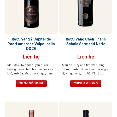
Rượu vang Ý Capitel de
Rượu Vang Chén Thánh
Roari Amarone Valpolicella
Schola Sarmenti Nerio
DOCG
Liên hệ
Liên hệ
Màu đỏ ruby đậm quyến rũ với
Màu đỏ Ruby ánh tím với hương
hương thơm phức hợp của trái cây
thơm mạnh mẽ của hoa quả và gia
khô, anh đào đen, gia vị ngọt, hạnh
vị, vị ngọt nhẹ, mơ hồ. Cấu trúc
nhân, điểm chút hồi nhẹ, tạo chiều
phức tạp, mềm mại như lụa
sâu cuốn hút. Vị rượu đậm đà, dày
THÊM GIỎ HÀNG
THÊM GIỎ HÀNG
dặn với trái cây đen, vị đất, thịt đậm
đặc trưng Amarone. Kết thúc kéo
dài, mượt mà với độ chua tinh tế,
cấu trúc cân bằng, thanh lịch