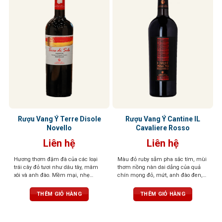
Rượu Vang Ý Terre Disole
Rượu Vang Ý Cantine IL
Novello
Cavaliere Rosso
Liên hệ
Liên hệ
Hương thơm đậm đà của các loại
Màu đỏ ruby sẫm pha sắc tím, mùi
trái cây đỏ tươi như dâu tây, mâm
thơm nồng nàn dai dẳng của quả
xôi và anh đào. Mềm mại, nhẹ
chín mọng đỏ, mứt, anh đào đen,
nhàng với chút ngọt thanh và độ
chà là, quả sung khô và sắc thái
chua nhẹ. Hương vị trái cây tươi
cacao. Hương vị ngọt ngào, ấm áp
THÊM GIỎ HÀNG
THÊM GIỎ HÀNG
mát đặc trưng giúp loại rượu này trở
mà mềm mại. kết thúc được bao
nên dễ uống, phù hợp với nhiều
bọc bởi đặc trưng của hương vị trái
người và không đòi hỏi kinh nghiệm
cây chín với dư vị bền bỉ