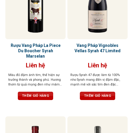
Rượu Vang Pháp La Piece
Vang Pháp Vignobles
Du Boucher Syrah
Vellas Syrah 47 Limited
Marselan
Liên hệ
Liên hệ
Màu đỏ đậm ánh tím, thể hiện sự
Rượu Syrah 47 được làm từ 100%
trưởng thành và phong phú. Hương
nho Syrah mang đến vị đậm đặc,
thơm từ quả mọng đen như mâm
mạnh mẽ với sắc tím đen đặc
xôi, lý chua đen, cùng tiêu đen, cà
trưng. Hương vị đến từ những loại
phê và vani. Vị rượu mạnh mẽ với
quả đen như mận, mâm xôi, anh
THÊM GIỎ HÀNG
THÊM GIỎ HÀNG
tannin mềm mại, hậu vị dài và ấm
đào. Sau đó, đến mùi vị sắc nét hơn
áp
của gỗ sồi, tiêu đen, phức hợp với
hương socola, khẩu vị được mở
rộng với tannin tròn trịa. Một hương
vị hài hòa và cân bằng.