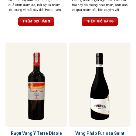
Sắc đỏ ruby đậm với hương mứt
Hương thơm ngọt ngào của các loại
quả chín đậm đà, nổi bật là mâm
trái cây đỏ mọng như mận, anh đào
xôi, sung và trái cây đỏ. Hòa quyện
và quả mâm xôi, hòa quyện với
tinh tế cùng các nốt gia vị nồng nàn
hương thơm thoang thoảng của gia
như tiêu đen, quế, thảo mộc khô,
vị và vani. Vị chát mềm mại, tròn
THÊM GIỎ HÀNG
THÊM GIỎ HÀNG
gợi cảm giác ấm áp và hài hòa.
trịa, cân bằng hoàn hảo với vị chua
Tannin mềm mại, hậu vị kéo dài
nhẹ và vị ngọt của trái cây chín. Hậu
nhẹ nhàng
vị kéo dài, ấm áp với hương gỗ sồi
tinh tế
Rượu Vang Ý Terre Disole
Vang Pháp Furiosa Saint