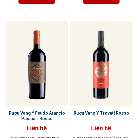
ly, tầng hương vani và thuốc lá tinh
tế sẽ lan tỏa, mang đến hậu vị đậm
đà, tannin mềm mại, độ chua vừa
phải – tổng thể cân bằng, dễ uống,
kéo dài và khó quên.
Rượu Vang Ý Feudo Arancio
Rượu Vang Ý Trovati Rosso
Passiari Rosso
Liên hệ
Liên hệ