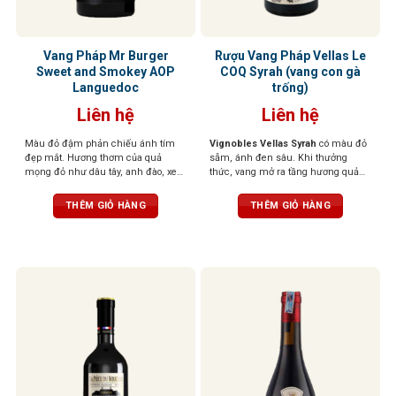
Vang Pháp Mr Burger
Rượu Vang Pháp Vellas Le
Sweet and Smokey AOP
COQ Syrah (vang con gà
Languedoc
trống)
Liên hệ
Liên hệ
Màu đỏ đậm phản chiếu ánh tím
Vignobles Vellas Syrah
có màu đỏ
đẹp mắt. Hương thơm của quả
sẫm, ánh đen sâu. Khi thưởng
mọng đỏ như dâu tây, anh đào, xen
thức, vang mở ra tầng hương quả
lẫn những nốt thảo mộc, đinh
mọng đen như việt quất, mận đen
hương, tuyết tùng tạo nên một tầng
chín, xen lẫn hương gia vị nhẹ, tiêu
THÊM GIỎ HÀNG
THÊM GIỎ HÀNG
hương phức hợp, gợi cảm và sống
đen, thảo mộc và chút vị khói ấm
động. Vị rượu mềm mại, mượt mà,
áp. Cấu trúc tannin tròn đầy, vị rượu
với tannin săn chắc nhưng êm dịu,
dày nhưng mượt mà, hậu vị kéo dài
kết hợp cùng hậu vị ngọt ngào nhẹ
và hào phóng
nhàng