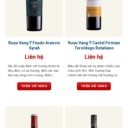
Rượu Vang Ý Feudo Arancio
Rượu Vang Ý Castel Firmian
Syrah
Teroldego Rotaliano
Liên hệ
Liên hệ
Sắc đỏ ruby đậm với hương thơm từ
Màu đỏ Ruby với sự phản chiếu của
tiêu đen, cỏ xạ hương, đến các loại
màu ánh tím. Mùi hương hoa
trái cây rừng chín mọng, điểm
mãnh liệt với những nốt hương của
xuyết một chút hương gỗ tinh tế.
quả dại, đặc biệt là quả việt quất,
Tannin mềm mượt, tròn đầy cân
dâu đen, quả mâm xôi
THÊM GIỎ HÀNG
THÊM GIỎ HÀNG
đối, tạo nên một tổng thể hài hòa