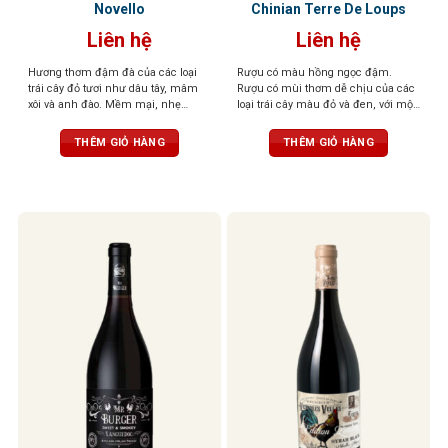
Novello
Chinian Terre De Loups
Liên hệ
Liên hệ
Hương thơm đậm đà của các loại
Rượu có màu hồng ngọc đậm.
trái cây đỏ tươi như dâu tây, mâm
Rượu có mùi thơm dễ chịu của các
xôi và anh đào. Mềm mại, nhẹ
loại trái cây màu đỏ và đen, với một
nhàng với chút ngọt thanh và độ
chút mùi gia vị có mùi thơm nhẹ
chua nhẹ. Hương vị trái cây tươi
nhàng. Vòm miệng được tráng rất
THÊM GIỎ HÀNG
THÊM GIỎ HÀNG
mát đặc trưng giúp loại rượu này trở
cân đối và thể hiện rất nhiều sự
nên dễ uống, phù hợp với nhiều
tinh tế và sang trọng.
người và không đòi hỏi kinh nghiệm
thưởng thức rượu vang chuyên sâu​