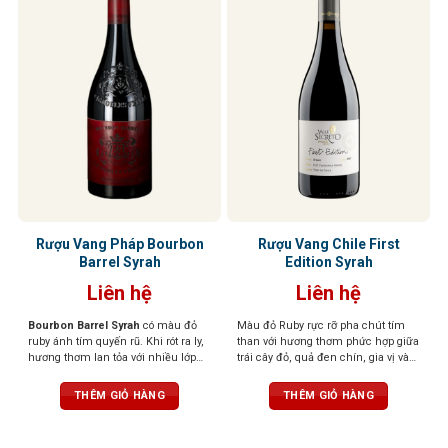
Rượu Vang Pháp Bourbon
Rượu Vang Chile First
Barrel Syrah
Edition Syrah
Liên hệ
Liên hệ
Bourbon Barrel Syrah
có màu đỏ
Màu đỏ Ruby rực rỡ pha chút tím
ruby ánh tím quyến rũ. Khi rót ra ly,
than với hương thơm phức hợp giữa
hương thơm lan tỏa với nhiều lớp
trái cây đỏ, quả đen chín, gia vị và
hương phong phú: nổi bật là quả
khói. Vị tannin mạnh mẽ, cân bằng
mọng đen, mâm xôi chín mọng,
với cấu trúc đậm đà và lưu lại dài
THÊM GIỎ HÀNG
THÊM GIỎ HÀNG
đan xen cùng tiêu đen, gia vị cay
lâu trên vòm miệng, kết hợp hoàn
nhẹ, hương thuốc lá, và thoảng chút
hảo giữa trái cây và gỗ sồi, tạo nên
socola đen, vani, caramel cùng hơi
trải nghiệm đáng nhớ.