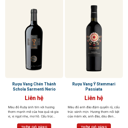
Rượu Vang Chén Thánh
Rượu Vang Ý Stemmari
Schola Sarmenti Nerio
Passiata
Liên hệ
Liên hệ
Màu đỏ Ruby ánh tím với hương
Màu đỏ anh đào đậm quyến rũ, cấu
thơm mạnh mẽ của hoa quả và gia
trúc sánh mịn. Hương thơm nổi bật
vị, vị ngọt nhẹ, mơ hồ. Cấu trúc
của mâm xôi, anh đào, dâu đen
phức tạp, mềm mại như lụa
quyện cùng violet dịu dàng và tiêu
đen cay nồng. Khi rượu “thở” trong
THÊM GIỎ HÀNG
THÊM GIỎ HÀNG