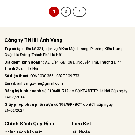
khói đặc trưng từ thùng Bourbon.
Tannin tròn trịa, đậm đà nhưng vẫn
1
2
mềm mại, mang đến hậu vị đầy
đặn, ấm áp, để lại dấu ấn lâu dài
nơi vòm miệng
Công ty TNHH Ánh Vang
Trụ sở tại:
Liền kề 321, dịch vụ 8 Khu Mậu Lương, Phường Kiến Hưng,
Quận Hà Đông, Thành Phố Hà Nội
Địa điểm kinh doanh:
A2, Liền Kề/108 Đ. Nguyễn Trãi, Thượng Đình,
Thanh Xuân, Hà Nội
Số điện thoại:
096 3030 356 - 0827 309 773
Email:
anhvang.wine@gmail.com
Đăng ký kinh doanh
số
0106481712
do Sở KT&ĐT TP Hà Nội Cấp ngày
14/03/2014
Giấy phép phân phối rượu
số
195/GP-BCT
do BCT cấp ngày
26/06/2024
Chính Sách Quy Định
Liên Kết
Chính sách bảo mật
Tài khoản