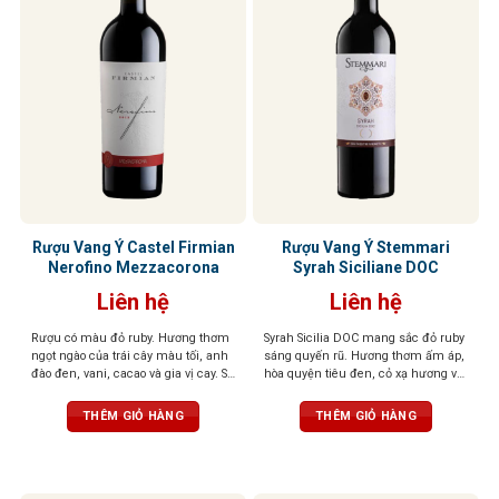
Rượu Vang Ý Castel Firmian
Rượu Vang Ý Stemmari
Nerofino Mezzacorona
Syrah Siciliane DOC
Liên hệ
Liên hệ
Rượu có màu đỏ ruby. Hương thơm
Syrah Sicilia DOC mang sắc đỏ ruby
ngọt ngào của trái cây màu tối, anh
sáng quyến rũ. Hương thơm ấm áp,
đào đen, vani, cacao và gia vị cay. Sự
hòa quyện tiêu đen, cỏ xạ hương và
hài hòa mang lại cho khứu giác
trái cây rừng hoang dã. Vị vang chát
cảm nhận tinh tế của trái cây và các
mịn như nhung, cân bằng, dễ chịu,
THÊM GIỎ HÀNG
THÊM GIỎ HÀNG
gia vị khác. Hậu vị phong phú,
hậu vị dài, để lại ấn tượng tinh tế và
mạnh mẽ và dai dẳng với tannin
trọn vẹn.
mịn và mượt mà.