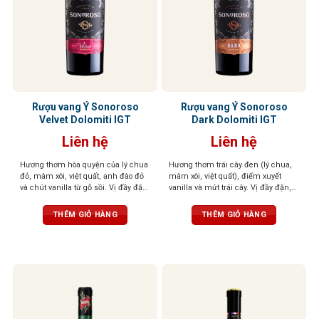
Rượu vang Ý Sonoroso
Rượu vang Ý Sonoroso
Velvet Dolomiti IGT
Dark Dolomiti IGT
Liên hệ
Liên hệ
Hương thơm hòa quyện của lý chua
Hương thơm trái cây đen (lý chua,
đỏ, mâm xôi, việt quất, anh đào đỏ
mâm xôi, việt quất), điểm xuyết
và chút vanilla từ gỗ sồi. Vị đầy đặn,
vanilla và mứt trái cây. Vị đầy đặn,
tannin mềm mượt, kết thúc cân
tannin mượt, cân bằng giữa ngọt và
bằng. Màu sắc đỏ sâu, đậm đà,
chát. Sắc đỏ đậm, cuốn hút và cá
THÊM GIỎ HÀNG
THÊM GIỎ HÀNG
cuốn hút
tính