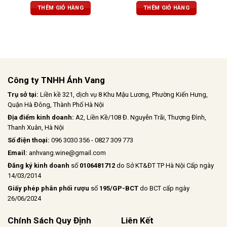
hài hòa, tannin thanh lịch, dư vị bền
ngọt ngào khi thưởng thức.
THÊM GIỎ HÀNG
THÊM GIỎ HÀNG
bỉ, chắc chắn
Công ty TNHH Ánh Vang
Trụ sở tại:
Liền kề 321, dịch vụ 8 Khu Mậu Lương, Phường Kiến Hưng,
Quận Hà Đông, Thành Phố Hà Nội
Địa điểm kinh doanh:
A2, Liền Kề/108 Đ. Nguyễn Trãi, Thượng Đình,
Thanh Xuân, Hà Nội
Số điện thoại:
096 3030 356 - 0827 309 773
Email:
anhvang.wine@gmail.com
Đăng ký kinh doanh
số
0106481712
do Sở KT&ĐT TP Hà Nội Cấp ngày
14/03/2014
Giấy phép phân phối rượu
số
195/GP-BCT
do BCT cấp ngày
26/06/2024
Chính Sách Quy Định
Liên Kết