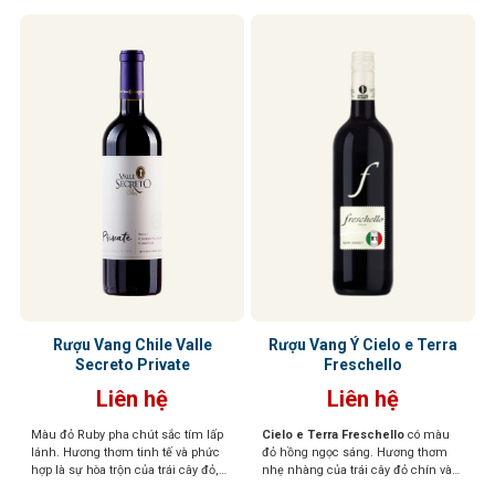
Rượu Vang Chile Valle
Rượu Vang Ý Cielo e Terra
Secreto Private
Freschello
Liên hệ
Liên hệ
Màu đỏ Ruby pha chút sắc tím lấp
Cielo e Terra Freschello
có màu
lánh. Hương thơm tinh tế và phức
đỏ hồng ngọc sáng. Hương thơm
hợp là sự hòa trộn của trái cây đỏ,
nhẹ nhàng của trái cây đỏ chín và
cacao, vị khói và thuốc lá. Cấu trúc
hoa. Hương vị tươi mới, dễ chịu,