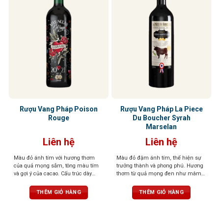
Rượu Vang Pháp Poison
Rượu Vang Pháp La Piece
Rouge
Du Boucher Syrah
Marselan
Liên hệ
Liên hệ
Màu đỏ ánh tím với hương thơm
Màu đỏ đậm ánh tím, thể hiện sự
của quả mọng sẫm, tông màu tím
trưởng thành và phong phú. Hương
và gợi ý của cacao. Cấu trúc dày
thơm từ quả mọng đen như mâm
đặc, dư vị lâu dài với hương sô cô la
xôi, lý chua đen, cùng tiêu đen, cà
và quả mọng đen
phê và vani. Vị rượu mạnh mẽ với
THÊM GIỎ HÀNG
THÊM GIỎ HÀNG
tannin mềm mại, hậu vị dài và ấm
áp