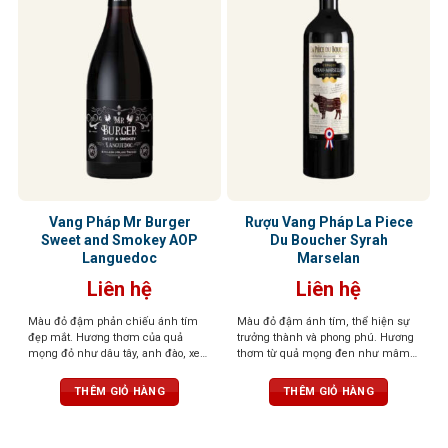
Vang Pháp Mr Burger
Rượu Vang Pháp La Piece
Sweet and Smokey AOP
Du Boucher Syrah
Languedoc
Marselan
Liên hệ
Liên hệ
Màu đỏ đậm phản chiếu ánh tím
Màu đỏ đậm ánh tím, thể hiện sự
đẹp mắt. Hương thơm của quả
trưởng thành và phong phú. Hương
mọng đỏ như dâu tây, anh đào, xen
thơm từ quả mọng đen như mâm
lẫn những nốt thảo mộc, đinh
xôi, lý chua đen, cùng tiêu đen, cà
hương, tuyết tùng tạo nên một tầng
phê và vani. Vị rượu mạnh mẽ với
THÊM GIỎ HÀNG
THÊM GIỎ HÀNG
hương phức hợp, gợi cảm và sống
tannin mềm mại, hậu vị dài và ấm
động. Vị rượu mềm mại, mượt mà,
áp
với tannin săn chắc nhưng êm dịu,