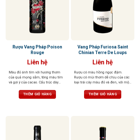
Rượu Vang Pháp Poison
Vang Pháp Furiosa Saint
Rouge
Chinian Terre De Loups
Liên hệ
Liên hệ
Màu đỏ ánh tím với hương thơm
Rượu có màu hồng ngọc đậm.
của quả mọng sẫm, tông màu tím
Rượu có mùi thơm dễ chịu của các
và gợi ý của cacao. Cấu trúc dày
loại trái cây màu đỏ và đen, với một
đặc, dư vị lâu dài với hương sô cô la
chút mùi gia vị có mùi thơm nhẹ
và quả mọng đen
nhàng. Vòm miệng được tráng rất
THÊM GIỎ HÀNG
THÊM GIỎ HÀNG
cân đối và thể hiện rất nhiều sự
tinh tế và sang trọng.