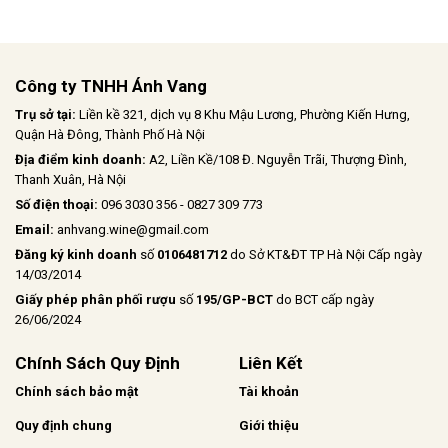
kết hợp cùng hậu vị ngọt ngào nhẹ
nhàng
Công ty TNHH Ánh Vang
Trụ sở tại:
Liền kề 321, dịch vụ 8 Khu Mậu Lương, Phường Kiến Hưng,
Quận Hà Đông, Thành Phố Hà Nội
Địa điểm kinh doanh:
A2, Liền Kề/108 Đ. Nguyễn Trãi, Thượng Đình,
Thanh Xuân, Hà Nội
Số điện thoại:
096 3030 356 - 0827 309 773
Email:
anhvang.wine@gmail.com
Đăng ký kinh doanh
số
0106481712
do Sở KT&ĐT TP Hà Nội Cấp ngày
14/03/2014
Giấy phép phân phối rượu
số
195/GP-BCT
do BCT cấp ngày
26/06/2024
Chính Sách Quy Định
Liên Kết
Chính sách bảo mật
Tài khoản
Quy định chung
Giới thiệu