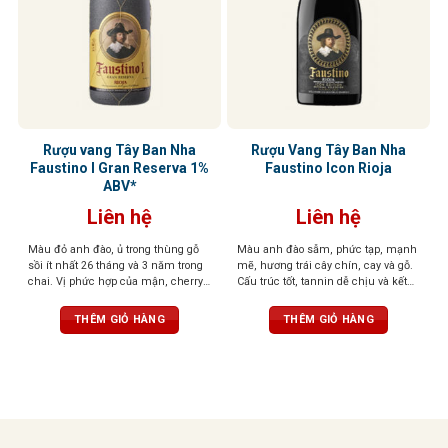
Rượu vang Tây Ban Nha
Rượu Vang Tây Ban Nha
Faustino I Gran Reserva 1%
Faustino Icon Rioja
ABV*
Liên hệ
Liên hệ
Màu đỏ anh đào, ủ trong thùng gỗ
Màu anh đào sẫm, phức tạp, mạnh
sồi ít nhất 26 tháng và 3 năm trong
mẽ, hương trái cây chín, cay và gỗ.
chai. Vị phức hợp của mận, cherry,
Cấu trúc tốt, tannin dễ chịu và kết
gia vị, vani, và gỗ sồi, tannin mềm,
thúc bền bỉ với gợi ý của hạt
hậu vị sâu lắng
THÊM GIỎ HÀNG
THÊM GIỎ HÀNG