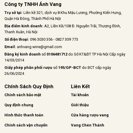
Công ty TNHH Ánh Vang
Trụ sở tại:
Liền kề 321, dịch vụ 8 Khu Mậu Lương, Phường Kiến Hưng,
Quận Hà Đông, Thành Phố Hà Nội
Địa điểm kinh doanh:
A2, Liền Kề/108 Đ. Nguyễn Trãi, Thượng Đình,
Thanh Xuân, Hà Nội
Số điện thoại:
096 3030 356 - 0827 309 773
Email:
anhvang.wine@gmail.com
Đăng ký kinh doanh
số
0106481712
do Sở KT&ĐT TP Hà Nội Cấp ngày
14/03/2014
Giấy phép phân phối rượu
số
195/GP-BCT
do BCT cấp ngày
26/06/2024
Chính Sách Quy Định
Liên Kết
Chính sách bảo mật
Tài khoản
Quy định chung
Giới thiệu
Hình thức thanh toán
Cửa hàng rượu vang
Chính sách vận chuyển
Vang Chén Thánh