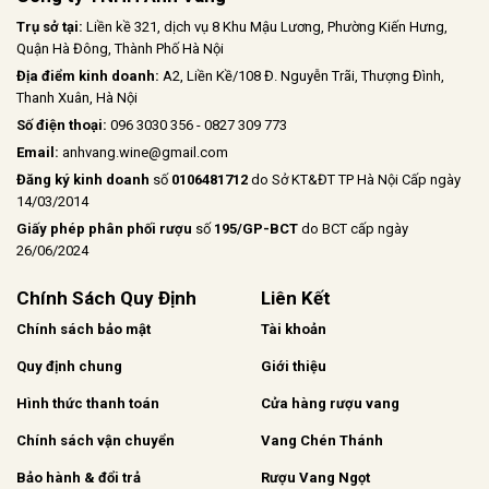
Trụ sở tại:
Liền kề 321, dịch vụ 8 Khu Mậu Lương, Phường Kiến Hưng,
Quận Hà Đông, Thành Phố Hà Nội
Địa điểm kinh doanh:
A2, Liền Kề/108 Đ. Nguyễn Trãi, Thượng Đình,
Thanh Xuân, Hà Nội
Số điện thoại:
096 3030 356 - 0827 309 773
Email:
anhvang.wine@gmail.com
Đăng ký kinh doanh
số
0106481712
do Sở KT&ĐT TP Hà Nội Cấp ngày
14/03/2014
Giấy phép phân phối rượu
số
195/GP-BCT
do BCT cấp ngày
26/06/2024
Chính Sách Quy Định
Liên Kết
Chính sách bảo mật
Tài khoản
Quy định chung
Giới thiệu
Hình thức thanh toán
Cửa hàng rượu vang
Chính sách vận chuyển
Vang Chén Thánh
Bảo hành & đổi trả
Rượu Vang Ngọt