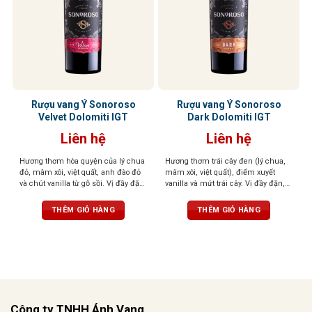
Rượu vang Ý Sonoroso
Rượu vang Ý Sonoroso
Velvet Dolomiti IGT
Dark Dolomiti IGT
Liên hệ
Liên hệ
Hương thơm hòa quyện của lý chua
Hương thơm trái cây đen (lý chua,
đỏ, mâm xôi, việt quất, anh đào đỏ
mâm xôi, việt quất), điểm xuyết
và chút vanilla từ gỗ sồi. Vị đầy đặn,
vanilla và mứt trái cây. Vị đầy đặn,
tannin mềm mượt, kết thúc cân
tannin mượt, cân bằng giữa ngọt và
bằng. Màu sắc đỏ sâu, đậm đà,
chát. Sắc đỏ đậm, cuốn hút và cá
THÊM GIỎ HÀNG
THÊM GIỎ HÀNG
cuốn hút
tính
Công ty TNHH Ánh Vang