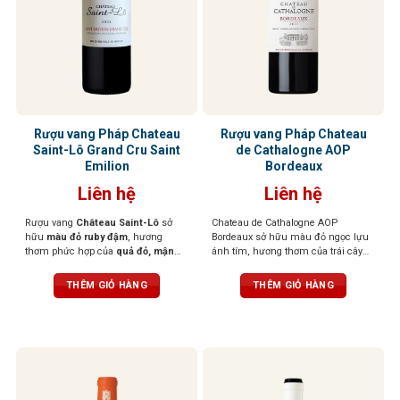
Rượu vang Pháp Chateau
Rượu vang Pháp Chateau
Saint-Lô Grand Cru Saint
de Cathalogne AOP
Emilion
Bordeaux
Liên hệ
Liên hệ
Rượu vang
Château Saint-Lô
sở
Chateau de Cathalogne AOP
hữu
màu đỏ ruby đậm
, hương
Bordeaux sở hữu màu đỏ ngọc lựu
thơm phức hợp của
quả đỏ, mận
ánh tím, hương thơm của trái cây
đen, thảo mộc,
điểm nhẹ
hương
đen chín mọng như lý chua đen,
gỗ và thuốc lá
. Khi thưởng thức, vị
việt quất và dâu rừng quyện cùng
THÊM GIỎ HÀNG
THÊM GIỎ HÀNG
rượu lan tỏa êm dịu,
tannin mượt
kẹo trái cây và mứt ngọt. Rượu mềm
mà, cân bằng tốt,
hậu vị dài
mại, đầy đặn, cấu trúc cân đối với
hậu vị kéo dài, gợi lên những tầng
hương tinh tế của trái cây tươi, quả
mọng và chút socola đen đầy hấp
dẫn