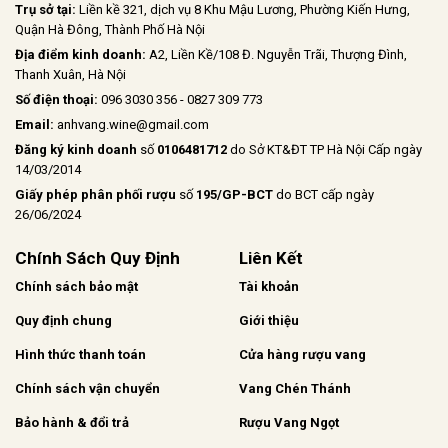
Trụ sở tại:
Liền kề 321, dịch vụ 8 Khu Mậu Lương, Phường Kiến Hưng,
Quận Hà Đông, Thành Phố Hà Nội
Địa điểm kinh doanh:
A2, Liền Kề/108 Đ. Nguyễn Trãi, Thượng Đình,
Thanh Xuân, Hà Nội
Số điện thoại:
096 3030 356 - 0827 309 773
Email:
anhvang.wine@gmail.com
Đăng ký kinh doanh
số
0106481712
do Sở KT&ĐT TP Hà Nội Cấp ngày
14/03/2014
Giấy phép phân phối rượu
số
195/GP-BCT
do BCT cấp ngày
26/06/2024
Chính Sách Quy Định
Liên Kết
Chính sách bảo mật
Tài khoản
Quy định chung
Giới thiệu
Hình thức thanh toán
Cửa hàng rượu vang
Chính sách vận chuyển
Vang Chén Thánh
Bảo hành & đổi trả
Rượu Vang Ngọt