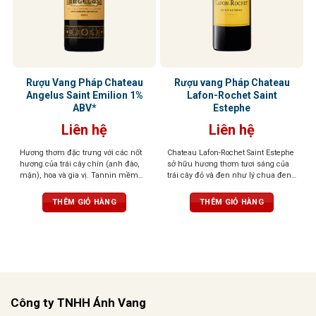
Rượu Vang Pháp Chateau
Rượu vang Pháp Chateau
Angelus Saint Emilion 1%
Lafon-Rochet Saint
ABV*
Estephe
Liên hệ
Liên hệ
Hương thơm đặc trưng với các nốt
Chateau Lafon-Rochet Saint Estephe
hương của trái cây chín (anh đào,
sở hữu hương thơm tươi sáng của
mận), hoa và gia vị. Tannin mềm
trái cây đỏ và đen như lý chua đen,
mại, Vị rượu phong phú, mạnh mẽ
dâu tây và mâm xôi, điểm thêm
với sự cân bằng giữa độ chua và độ
chút tươi mát và sống động. Vị rượu
THÊM GIỎ HÀNG
THÊM GIỎ HÀNG
ngọt, để lại hậu vị dài lâu.
lan tỏa trên vòm miệng với tannin
mượt, cấu trúc tinh tế. Hậu vị kéo
dài, phức hợp với hương trái cây
đậm đà, thảo mộc và thoảng nhẹ
quế
Công ty TNHH Ánh Vang