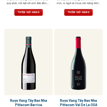
quý phái, nổi bật với anh đào đen,
mịn, vị ngọt và chua cân bằng trên
hoa violet và một chút thuốc lá. Lớp
vòm miệng
tannin mượt mà, kéo dài ở hậu vị
THÊM GIỎ HÀNG
THÊM GIỎ HÀNG
cùng dư vị ngọt thanh dễ chịu. Kết
thúc kéo dài, đậm vị trái cây
Rượu Vang Tây Ban Nha
Rượu Vang Tây Ban Nha
Pittacum Barrica
Pittacum Val De La OSA