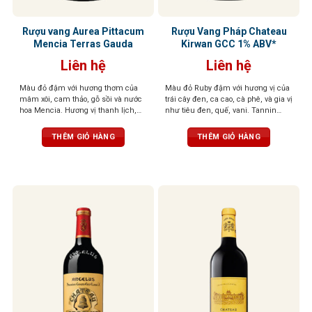
Rượu vang Aurea Pittacum
Rượu Vang Pháp Chateau
Mencia Terras Gauda
Kirwan GCC 1% ABV*
Liên hệ
Liên hệ
Màu đỏ đậm với hương thơm của
Màu đỏ Ruby đậm với hương vị của
mâm xôi, cam thảo, gỗ sồi và nước
trái cây đen, ca cao, cà phê, và gia vị
hoa Mencia. Hương vị thanh lịch,
như tiêu đen, quế, vani. Tannin
nhiều khoáng chất. Cấu trúc cân
mượt mà, cân bằng hoàn hảo, dư vị
bằng và tươi mát, dư vị bền bỉ
kéo dài và phức hợp
THÊM GIỎ HÀNG
THÊM GIỎ HÀNG