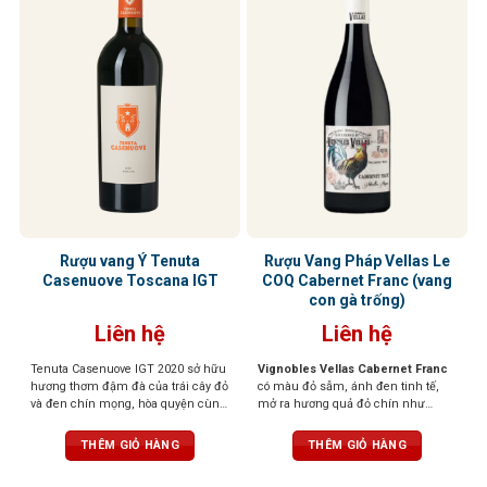
Rượu vang Ý Tenuta
Rượu Vang Pháp Vellas Le
Casenuove Toscana IGT
COQ Cabernet Franc (vang
con gà trống)
Liên hệ
Liên hệ
Tenuta Casenuove IGT 2020 sở hữu
Vignobles Vellas Cabernet Franc
hương thơm đậm đà của trái cây đỏ
có màu đỏ sẫm, ánh đen tinh tế,
và đen chín mọng, hòa quyện cùng
mở ra hương quả đỏ chín như
sắc thái bạc hà, khoáng chất và gia
mâm xôi, mận, thoang thoảng ớt
vị cao quý. Vị rượu đậm, tannin
chuông xanh và chút thảo mộc. Vị
THÊM GIỎ HÀNG
THÊM GIỎ HÀNG
mượt mà và cân bằng, để lại hậu vị
vang thanh lịch, tannin mịn, dễ
kéo dài với chiều sâu và sức sống
uống nhưng vẫn đậm đà