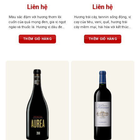
Liên hệ
Liên hệ
Màu sắc đậm với hương thơm lôi
Hương trái cây, tannin sống động, vị
cuốn của quả mọng đen, gia vị ngọt
cay của tiêu, vani, quế, hương trái
ngào và thuốc lá. Hương vị dâu đen,
cây mềm mại, hài hòa với kết thúc
mận đen và gia vị nướng đậm đà
lâu dài và tươi mát tuyệt vời
cùng tannin mềm mại
THÊM GIỎ HÀNG
THÊM GIỎ HÀNG