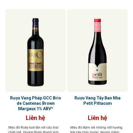
nổi bật
Rượu Vang Pháp GCC Brio
Rượu Vang Tây Ban Nha
de Cantenac Brown
Petit Pittacum
Margaux 1% ABV*
Liên hệ
Liên hệ
Màu đỏ Ruby tươi tắn với cấu trúc
Màu đỏ đậm với những nốt hương
chặt chẽ. Hương thơm thanh lịch,
trái cây chín mọng, tannin mềm