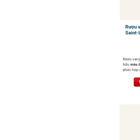
Rượu 
Saint-
Rượu van
hữu
màu đ
phức hợp 
thảo mộc,
thuốc lá
. 
lan tỏa êm
bằng tốt,