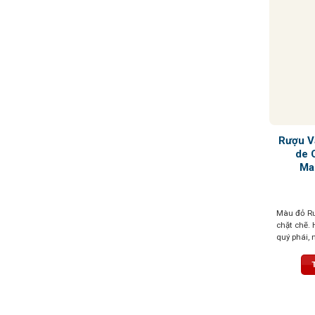
Rượu V
de 
Ma
Màu đỏ Rub
chặt chẽ.
quý phái, 
hoa violet
tannin mượ
cùng dư vị
thúc kéo d