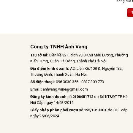
sáng của t
chua đen,
điểm thêm
động. Vị r
miệng với 
tinh tế. H
hương trá
thoảng nh
Công ty TNHH Ánh Vang
Trụ sở tại:
Liền kề 321, dịch vụ 8 Khu Mậu Lương, Phường
Kiến Hưng, Quận Hà Đông, Thành Phố Hà Nội
Địa điểm kinh doanh:
A2, Liền Kề/108 Đ. Nguyễn Trãi,
Thượng Đình, Thanh Xuân, Hà Nội
Số điện thoại:
096 3030 356 - 0827 309 773
Email:
anhvang.wine@gmail.com
Đăng ký kinh doanh
số
0106481712
do Sở KT&ĐT TP Hà
Nội Cấp ngày 14/03/2014
Giấy phép phân phối rượu
số
195/GP-BCT
do BCT cấp
ngày 26/06/2024