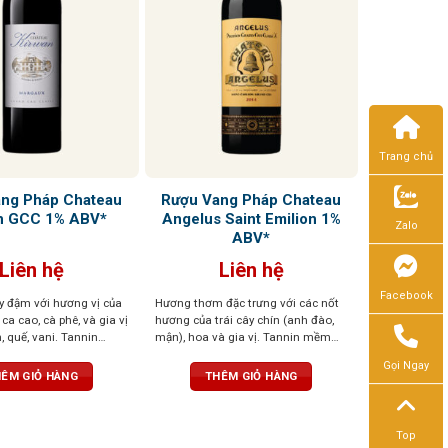
Trang chủ
ng Pháp Chateau
Rượu Vang Pháp Chateau
n GCC 1% ABV*
Angelus Saint Emilion 1%
Zalo
ABV*
Liên hệ
Liên hệ
Facebook
 đậm với hương vị của
Hương thơm đặc trưng với các nốt
 ca cao, cà phê, và gia vị
hương của trái cây chín (anh đào,
, quế, vani. Tannin
mận), hoa và gia vị. Tannin mềm
n bằng hoàn hảo, dư vị
mại, Vị rượu phong phú, mạnh mẽ
Gọi Ngay
phức hợp
với sự cân bằng giữa độ chua và độ
ÊM GIỎ HÀNG
THÊM GIỎ HÀNG
ngọt, để lại hậu vị dài lâu.
Top