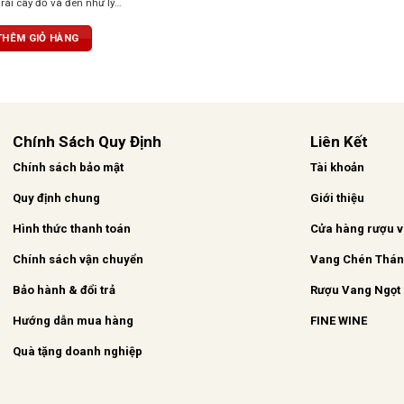
rái cây đỏ và đen như lý
 dâu tây và mâm xôi,
 chút tươi mát và sống
THÊM GIỎ HÀNG
ượu lan tỏa trên vòm
tannin mượt, cấu trúc
ậu vị kéo dài, phức hợp với
i cây đậm đà, thảo mộc và
ẹ quế
Chính Sách Quy Định
Liên Kết
Chính sách bảo mật
Tài khoản
Quy định chung
Giới thiệu
Hình thức thanh toán
Cửa hàng rượu 
Chính sách vận chuyển
Vang Chén Thá
Bảo hành & đổi trả
Rượu Vang Ngọt
Hướng dẫn mua hàng
FINE WINE
Quà tặng doanh nghiệp