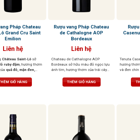
vang Pháp Chateau
Rượu vang Pháp Chateau
Rượu
Lô Grand Cru Saint
de Cathalogne AOP
Casenu
Emilion
Bordeaux
Liên hệ
Liên hệ
g
Château Saint-Lô
sở
Chateau de Cathalogne AOP
Tenuta Case
ỏ ruby đậm
, hương thơm
Bordeaux sở hữu màu đỏ ngọc lựu
hương thơm 
của
quả đỏ, mận đen,
ánh tím, hương thơm của trái cây
và đen chín
điểm nhẹ
hương gỗ và
đen chín mọng như lý chua đen, việt
sắc thái bạc
Khi thưởng thức, vị rượu
quất và dâu rừng quyện cùng kẹo
vị cao quý. 
THÊM GIỎ HÀNG
THÊM GIỎ HÀNG
TH
 dịu,
tannin mượt mà, cân
trái cây và mứt ngọt. Rượu mềm
mượt mà và 
hậu vị dài
mại, đầy đặn, cấu trúc cân đối với
kéo dài với
hậu vị kéo dài, gợi lên những tầng
nổi bật
hương tinh tế của trái cây tươi, quả
mọng và chút socola đen đầy hấp
dẫn