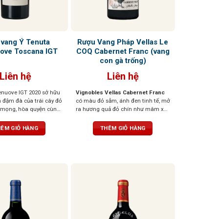
 vang Ý Tenuta
Rượu Vang Pháp Vellas Le
ove Toscana IGT
COQ Cabernet Franc (vang
con gà trống)
Liên hệ
Liên hệ
nuove IGT 2020 sở hữu
Vignobles Vellas Cabernet Franc
đậm đà của trái cây đỏ
có màu đỏ sẫm, ánh đen tinh tế, mở
 mọng, hòa quyện cùng
ra hương quả đỏ chín như mâm xôi,
 hà, khoáng chất và gia
mận, thoang thoảng ớt chuông
Vị rượu đậm, tannin
xanh và chút thảo mộc. Vị vang
ÊM GIỎ HÀNG
THÊM GIỎ HÀNG
cân bằng, để lại hậu vị
thanh lịch, tannin mịn, dễ uống
 chiều sâu và sức sống
nhưng vẫn đậm đà