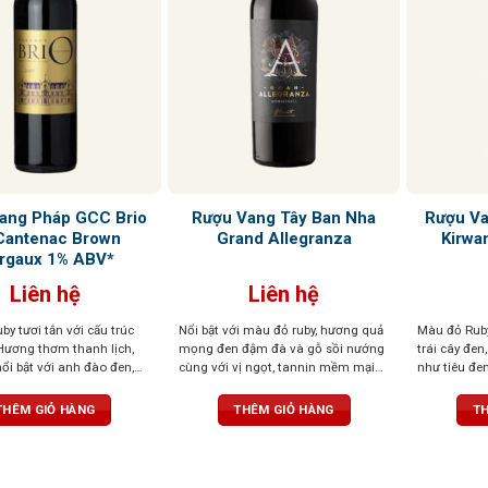
ang Pháp GCC Brio
Rượu Vang Tây Ban Nha
Rượu Va
Cantenac Brown
Grand Allegranza
Kirwa
rgaux 1% ABV*
Liên hệ
Liên hệ
y tươi tắn với cấu trúc
Nổi bật với màu đỏ ruby, hương quả
Màu đỏ Ruby
 Hương thơm thanh lịch,
mọng đen đậm đà và gỗ sồi nướng
trái cây đen,
nổi bật với anh đào đen,
cùng với vị ngọt, tannin mềm mại
như tiêu đen
 và một chút thuốc lá. Lớp
và cân bằng tốt.
*Sản phẩm đi kèm
mượt mà, câ
t mà, kéo dài ở hậu vị
bộ hộp túi cao cấp
kéo dài và 
THÊM GIỎ HÀNG
THÊM GIỎ HÀNG
TH
 ngọt thanh dễ chịu. Kết
ài, đậm vị trái cây