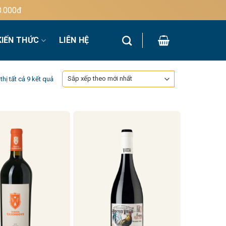
KIẾN THỨC
LIÊN HỆ
Đã
thị tất cả 9 kết quả
sắp
xếp
theo
mới
nhất