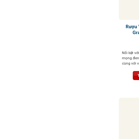
Rượu 
Gr
Nổi bật vớ
mọng đen 
cùng với 
và cân bằ
bộ hộp túi