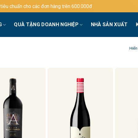
u chuẩn cho các đơn hàng trên 600.000đ
G
QUÀ TẶNG DOANH NGHIỆP
NHÀ SẢN XUẤT
Hiển 