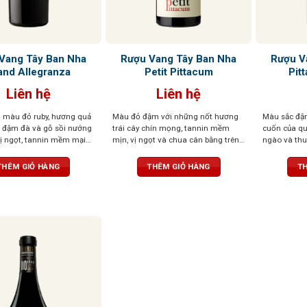
Vang Tây Ban Nha
Rượu Vang Tây Ban Nha
Rượu V
and Allegranza
Petit Pittacum
Pit
Liên hệ
Liên hệ
i màu đỏ ruby, hương quả
Màu đỏ đậm với những nốt hương
Màu sắc đậ
đậm đà và gỗ sồi nướng
trái cây chín mọng, tannin mềm
cuốn của qu
vị ngọt, tannin mềm mại
mịn, vị ngọt và chua cân bằng trên
ngào và thu
ng tốt.
*Sản phẩm đi kèm
vòm miệng
đen, mận đe
 cao cấp
đà cùng ta
THÊM GIỎ HÀNG
THÊM GIỎ HÀNG
TH