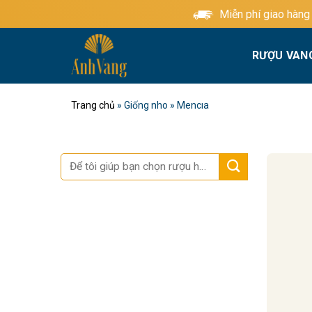
Bỏ
Miễn phí giao hàng tiê
qua
nội
RƯỢU VAN
dung
Trang chủ
»
Giống nho
»
Mencıa
Tìm
kiếm: