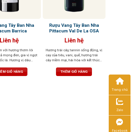
ang Tây Ban Nha
Rượu Vang Tây Ban Nha
tacum Barrica
Pittacum Val De La OSA
Liên hệ
Liên hệ
m với hương thơm lôi
Hương trái cây, tannin sống động, vị
ả mọng đen, gia vị ngọt
cay của tiêu, vani, quế, hương trái
ốc lá. Hương vị dâu
cây mềm mại, hài hòa với kết thúc
n và gia vị nướng đậm
lâu dài và tươi mát tuyệt vời
nnin mềm mại
ÊM GIỎ HÀNG
THÊM GIỎ HÀNG
Trang chủ
Zalo
Facebook