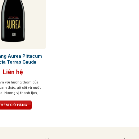
ang Aurea Pittacum
ia Terras Gauda
Liên hệ
ậm với hương thơm của
cam thảo, gỗ sồi và nước
. Hương vị thanh lịch,
áng chất. Cấu trúc cân
ơi mát, dư vị bền bỉ
THÊM GIỎ HÀNG