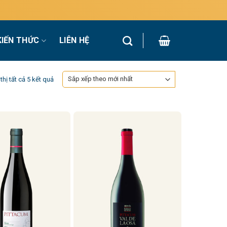
KIẾN THỨC
LIÊN HỆ
Đã
thị tất cả 5 kết quả
sắp
xếp
theo
mới
nhất