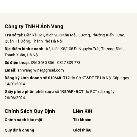
Công ty TNHH Ánh Vang
Trụ sở tại:
Liền kề 321, dịch vụ 8 Khu Mậu Lương, Phường Kiến Hưng,
Quận Hà Đông, Thành Phố Hà Nội
Địa điểm kinh doanh:
A2, Liền Kề/108 Đ. Nguyễn Trãi, Thượng Đình,
Thanh Xuân, Hà Nội
Số điện thoại:
096 3030 356 - 0827 309 773
Email:
anhvang.wine@gmail.com
Đăng ký kinh doanh
số
0106481712
do Sở KT&ĐT TP Hà Nội Cấp ngày
14/03/2014
Giấy phép phân phối rượu
số
195/GP-BCT
do BCT cấp ngày
26/06/2024
Chính Sách Quy Định
Liên Kết
Chính sách bảo mật
Tài khoản
Quy định chung
Giới thiệu