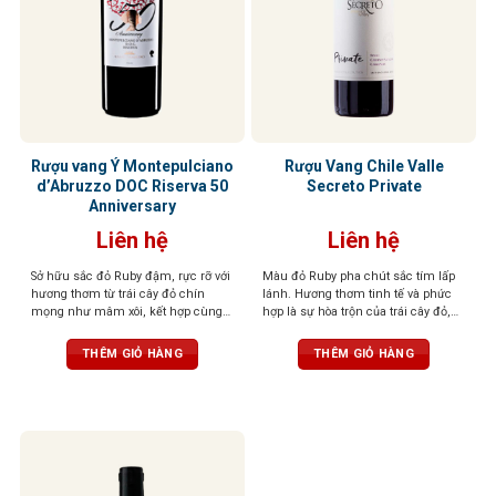
Rượu vang Ý Montepulciano
Rượu Vang Chile Valle
d’Abruzzo DOC Riserva 50
Secreto Private
Anniversary
Liên hệ
Liên hệ
Sở hữu sắc đỏ Ruby đậm, rực rỡ với
Màu đỏ Ruby pha chút sắc tím lấp
hương thơm từ trái cây đỏ chín
lánh. Hương thơm tinh tế và phức
mọng như mâm xôi, kết hợp cùng
hợp là sự hòa trộn của trái cây đỏ,
vani và một chút gia vị nhẹ nhàng,
cacao, vị khói và thuốc lá. Cấu trúc
đầy quyến rũ. Vị rượu tròn trịa, cân
hài hòa, tannin thanh lịch, dư vị bền
THÊM GIỎ HÀNG
THÊM GIỎ HÀNG
bằng với cấu trúc tanin mềm mại,
bỉ, chắc chắn
hậu vị kéo dài