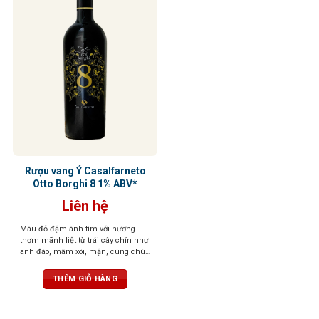
Rượu vang Ý Casalfarneto
Otto Borghi 8 1% ABV*
Liên hệ
Màu đỏ đậm ánh tím với hương
thơm mãnh liệt từ trái cây chín như
anh đào, mâm xôi, mận, cùng chút
gia vị cay, vani, sô cô la. Vị tròn trịa,
cân bằng, tannin mềm, dư vị dễ
THÊM GIỎ HÀNG
chịu