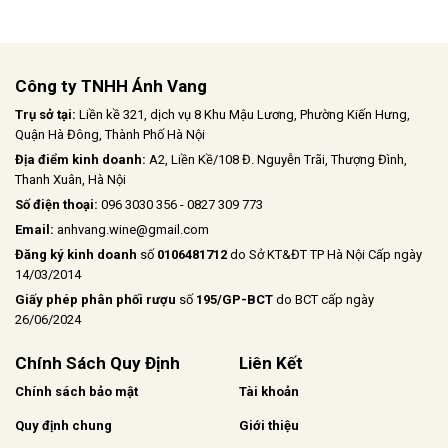
Công ty TNHH Ánh Vang
Trụ sở tại:
Liền kề 321, dịch vụ 8 Khu Mậu Lương, Phường Kiến Hưng,
Quận Hà Đông, Thành Phố Hà Nội
Địa điểm kinh doanh:
A2, Liền Kề/108 Đ. Nguyễn Trãi, Thượng Đình,
Thanh Xuân, Hà Nội
Số điện thoại:
096 3030 356 - 0827 309 773
Email:
anhvang.wine@gmail.com
Đăng ký kinh doanh
số
0106481712
do Sở KT&ĐT TP Hà Nội Cấp ngày
14/03/2014
Giấy phép phân phối rượu
số
195/GP-BCT
do BCT cấp ngày
26/06/2024
Chính Sách Quy Định
Liên Kết
Chính sách bảo mật
Tài khoản
Quy định chung
Giới thiệu