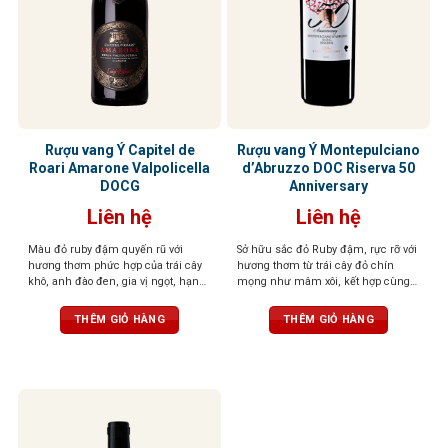
Rượu vang Ý Capitel de
Rượu vang Ý Montepulciano
Roari Amarone Valpolicella
d’Abruzzo DOC Riserva 50
DOCG
Anniversary
Liên hệ
Liên hệ
Màu đỏ ruby đậm quyến rũ với
Sở hữu sắc đỏ Ruby đậm, rực rỡ với
hương thơm phức hợp của trái cây
hương thơm từ trái cây đỏ chín
khô, anh đào đen, gia vị ngọt, hạnh
mọng như mâm xôi, kết hợp cùng
nhân, điểm chút hồi nhẹ, tạo chiều
vani và một chút gia vị nhẹ nhàng,
sâu cuốn hút. Vị rượu đậm đà, dày
đầy quyến rũ. Vị rượu tròn trịa, cân
THÊM GIỎ HÀNG
THÊM GIỎ HÀNG
dặn với trái cây đen, vị đất, thịt đậm
bằng với cấu trúc tanin mềm mại,
đặc trưng Amarone. Kết thúc kéo
hậu vị kéo dài
dài, mượt mà với độ chua tinh tế,
cấu trúc cân bằng, thanh lịch