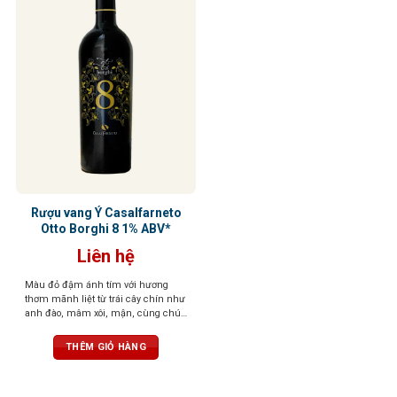
Rượu vang Ý Casalfarneto
Otto Borghi 8 1% ABV*
Liên hệ
Màu đỏ đậm ánh tím với hương
thơm mãnh liệt từ trái cây chín như
anh đào, mâm xôi, mận, cùng chút
gia vị cay, vani, sô cô la. Vị tròn trịa,
cân bằng, tannin mềm, dư vị dễ
THÊM GIỎ HÀNG
chịu