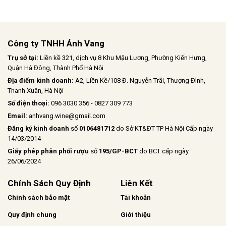
kết hợp cùng hậu vị ngọt ngào nhẹ
nhàng
Công ty TNHH Ánh Vang
Trụ sở tại:
Liền kề 321, dịch vụ 8 Khu Mậu Lương, Phường Kiến Hưng,
Quận Hà Đông, Thành Phố Hà Nội
Địa điểm kinh doanh:
A2, Liền Kề/108 Đ. Nguyễn Trãi, Thượng Đình,
Thanh Xuân, Hà Nội
Số điện thoại:
096 3030 356 - 0827 309 773
Email:
anhvang.wine@gmail.com
Đăng ký kinh doanh
số
0106481712
do Sở KT&ĐT TP Hà Nội Cấp ngày
14/03/2014
Giấy phép phân phối rượu
số
195/GP-BCT
do BCT cấp ngày
26/06/2024
Chính Sách Quy Định
Liên Kết
Chính sách bảo mật
Tài khoản
Quy định chung
Giới thiệu