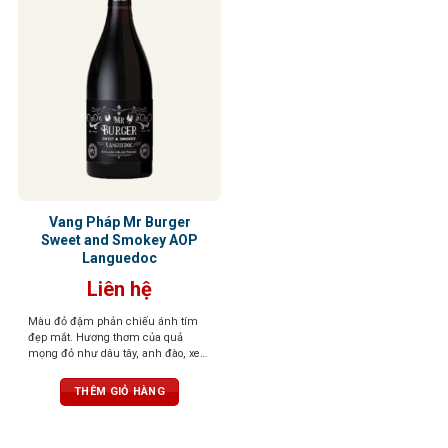
Vang Pháp Mr Burger
Sweet and Smokey AOP
Languedoc
Liên hệ
Màu đỏ đậm phản chiếu ánh tím
đẹp mắt. Hương thơm của quả
mọng đỏ như dâu tây, anh đào, xen
lẫn những nốt thảo mộc, đinh
hương, tuyết tùng tạo nên một tầng
THÊM GIỎ HÀNG
hương phức hợp, gợi cảm và sống
động. Vị rượu mềm mại, mượt mà,
với tannin săn chắc nhưng êm dịu,