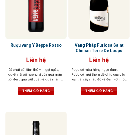
Rượu vang Ý Beppe Rosso
Vang Pháp Furiosa Saint
Chinian Terre De Loups
Liên hệ
Liên hệ
Có chút sủi tăm thú vị, ngọt ngào,
Rượu có màu hồng ngọc đậm.
quyến rũ với hương vị của quả mâm
Rượu có mùi thơm dễ chịu của các
xôi đen, quả việt quất và quả mâm
loại trái cây màu đỏ và đen, với một
xôi đỏ
chút mùi gia vị có mùi thơm nhẹ
nhàng. Vòm miệng được tráng rất
THÊM GIỎ HÀNG
THÊM GIỎ HÀNG
cân đối và thể hiện rất nhiều sự
tinh tế và sang trọng.