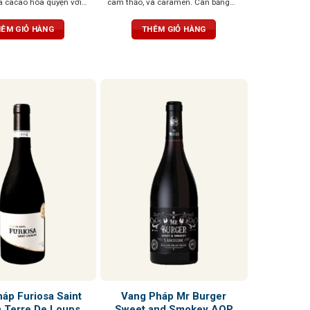
a cacao hòa quyện với
cam thảo, và caramen. Cân bằng
m giác dễ chịu. Chất
hoàn hảo, êm và dễ uống
dàng và dư vị nhẹ nhàng
ÊM GIỎ HÀNG
THÊM GIỎ HÀNG
áp Furiosa Saint
Vang Pháp Mr Burger
n Terre De Loups
Sweet and Smokey AOP