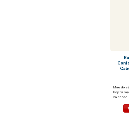
Rư
Confo
Cab
Màu đỏ sậ
hợp từ mận
và cacao.
trịa, đậm 
dư vị dẻo 
phai