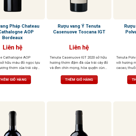
vang Pháp Chateau
Rượu vang Ý Tenuta
Rượu
Cathalogne AOP
Casenuove Toscana IGT
Polv
Bordeaux
Liên hệ
Liên hệ
de Cathalogne AOP
Tenuta Casenuove IGT 2020 sở hữu
Tenuta Polv
sở hữu màu đỏ ngọc lựu
hương thơm đậm đà của trái cây đỏ
với hương m
hương thơm của trái cây
và đen chín mọng, hòa quyện cùng
cacao, thuốc
ọng như lý chua đen, việt
sắc thái bạc hà, khoáng chất và gia
tròn đầy, hậ
âu rừng quyện cùng kẹo
vị cao quý. Vị rượu đậm, tannin
khó quên
THÊM GIỎ HÀNG
THÊM GIỎ HÀNG
TH
và mứt ngọt. Rượu mềm
mượt mà và cân bằng, để lại hậu vị
ặn, cấu trúc cân đối với
kéo dài với chiều sâu và sức sống
 dài, gợi lên những tầng
nổi bật
 tế của trái cây tươi, quả
hút socola đen đầy hấp