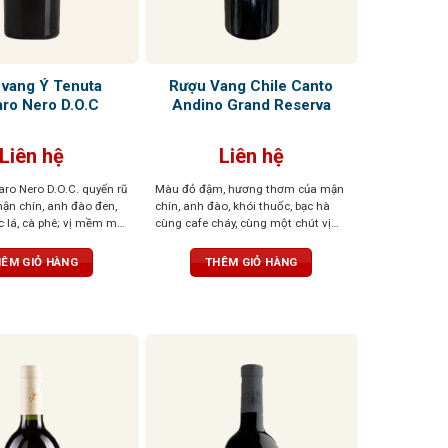
 vang Ý Tenuta
Rượu Vang Chile Canto
aro Nero D.O.C
Andino Grand Reserva
Liên hệ
Liên hệ
aro Nero D.O.C. quyến rũ
Màu đỏ đậm, hương thơm của mận
ận chín, anh đào đen,
chín, anh đào, khói thuốc, bạc hà
 lá, cà phê; vị mềm mại,
cùng cafe cháy, cùng một chút vị
u vị đậm đà, ấn tượng
hơi cay nơi đầu lưỡi.
ÊM GIỎ HÀNG
THÊM GIỎ HÀNG