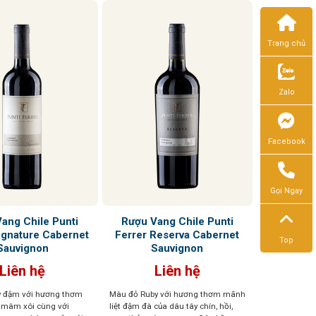
Trang chủ
Zalo
Facebook
Gọi Ngay
ang Chile Punti
Rượu Vang Chile Punti
ignature Cabernet
Ferrer Reserva Cabernet
Top
Sauvignon
Sauvignon
Liên hệ
Liên hệ
y đậm với hương thơm
Màu đỏ Ruby với hương thơm mãnh
, mâm xôi cùng với
liệt đậm đà của dâu tây chín, hồi,