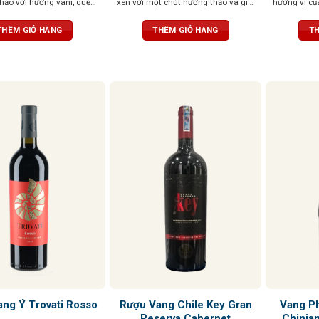
hảo với hương vani, quế
xen với một chút hương thảo và gia
hương vị củ
á từ thùng gỗ sồi,
vị ấm áp. Hương vị độc đáo này
nhau tạo cả
nh mẽ, ấn tượng
mang lại cảm giác mới mẻ và cuốn
tannin dịu 
THÊM GIỎ HÀNG
THÊM GIỎ HÀNG
TH
hút mỗi khi thưởng thức
khi kết thúc
Rượu Vang Chile Key Gran
Vang Ph
ng Ý Trovati Rosso
Reserva Cabernet
Chinia