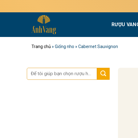
Bỏ
Miễ
qua
nội
RƯỢU VAN
dung
Trang chủ
»
Giống nho
»
Cabernet Sauvignon
Tìm
kiếm: