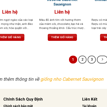
Sauvignon
Liên hệ
Liên hệ
m ngọt ngào của các loại
Màu đỏ ánh tím với hương thơm
Rượu có mà
đỏ mọng như mận, anh đào
của mâm xôi, chocolate, bạc hà và
Rượu có mùi
m xôi, hòa quyện với
thoang thoảng khói. Cấu trúc mượt
loại trái câ
m thoang thoảng của gia
mà, cân bằng, được ủ trong thùng
chút mùi gi
. Vị chát mềm mại, tròn
gỗ sồi Pháp từ 12-24 tháng để làm
nhàng. Vòm 
THÊM GIỎ HÀNG
THÊM GIỎ HÀNG
TH
bằng hoàn hảo với vị chua
mềm tannin và tạo sự cân bằng
cân đối và t
ngọt của trái cây chín. Hậu
hoàn hảo.
tế và sang t
, ấm áp với hương gỗ sồi
1
2
3
 thêm thông tin về
giống nho Cabernet Sauvignon
Chính Sách Quy Định
Liên Kết
Chính sách bảo mật
Tài khoản