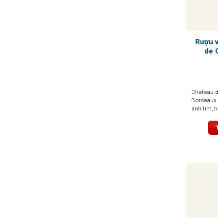
Rượu 
de 
Chateau 
Bordeaux 
ánh tím, 
đen chín m
quất và d
trái cây 
mại, đầy đ
hậu vị kéo
hương tinh
mọng và c
dẫn