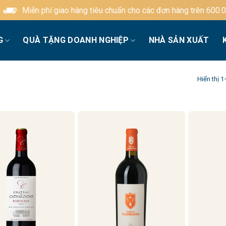
n phí giao hàng tiêu chuẩn cho các đơn hàng trên 600.000đ
G
QUÀ TẶNG DOANH NGHIỆP
NHÀ SẢN XUẤT
Hiển thị 