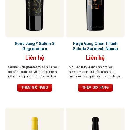
Rượu vang Ý Salum S
Rượu Vang Chén Thánh
Negroamaro
Schola Sarmenti Nauna
Liên hệ
Liên hệ
Salum S Negroamaro
sở hữu màu
Màu đỏ ruby đậm ánh tím với
đỏ sẫm, đậm đà với hương thơm
hương vị đậm đà của mận đen,
nồng nàn, phức hợp của các loại
mâm xôi, việt quất, vani, sô cô la và
quả mọng đen, mứt, gia vị hoà
gia vị. Cấu trúc mạnh mẽ, cân bằng
quyện cùng mùi hương thoang
với vị chát mềm mại và dư vị trái
THÊM GIỎ HÀNG
THÊM GIỎ HÀNG
thoảng của thuốc lá và da thuộc. Vị
cây khô kéo dài
rượu đầy đặn, mạnh mẽ, tannin
chắc chắn, hậu vị kéo dài với các
nốt hương trái cây chín.