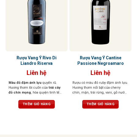
Rượu Vang Ý Rivo Di
Rượu Vang Ý Cantine
Liandro Riserva
Passione Negroamaro
Liên hệ
Liên hệ
Màu đỏ đậm ánh lựu
quyến rũ.
Rượu có màu đỏ ruby đậm ánh lựu.
Hương thơm lôi cuốn của
trái cây
Hương thơm nổi bật của cherry
đỏ chín mọng
, hòa quyện tinh tế
chín, mận, trái rừng, vani, gỗ nướng
cùng
vani, đinh hương, cacao và
nhẹ, thảo mộc khô. Vị rượu đầy
gỗ nướng nhẹ
. Hậu vị êm ái, cổ
đặn, ấm áp và hài hòa. Tannin
THÊM GIỎ HÀNG
THÊM GIỎ HÀNG
điển với
hương balsamic
dịu dàng.
mềm mại, kết cấu tròn trịa, hậu vị
Vị rượu
khô, mềm mại,
nhưng
kéo dài và thanh lịch.
không kém phần mạnh mẽ nhờ
tannin mịn màng và cấu trúc
thanh lịch.