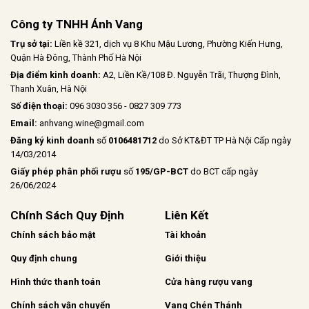
Công ty TNHH Ánh Vang
Trụ sở tại:
Liền kề 321, dịch vụ 8 Khu Mậu Lương, Phường Kiến Hưng,
Quận Hà Đông, Thành Phố Hà Nội
Địa điểm kinh doanh:
A2, Liền Kề/108 Đ. Nguyễn Trãi, Thượng Đình,
Thanh Xuân, Hà Nội
Số điện thoại:
096 3030 356 - 0827 309 773
Email:
anhvang.wine@gmail.com
Đăng ký kinh doanh
số
0106481712
do Sở KT&ĐT TP Hà Nội Cấp ngày
14/03/2014
Giấy phép phân phối rượu
số
195/GP-BCT
do BCT cấp ngày
26/06/2024
Chính Sách Quy Định
Liên Kết
Chính sách bảo mật
Tài khoản
Quy định chung
Giới thiệu
Hình thức thanh toán
Cửa hàng rượu vang
Chính sách vận chuyển
Vang Chén Thánh