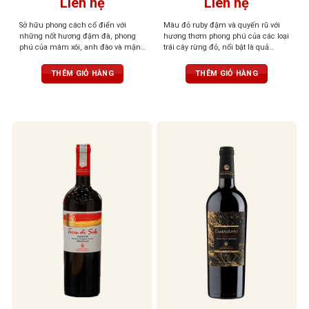
Liên hệ
Liên hệ
Sở hữu phong cách cổ điển với
Màu đỏ ruby đậm và quyến rũ với
những nốt hương đậm đà, phong
hương thơm phong phú của các loại
phú của mâm xôi, anh đào và mận,
trái cây rừng đỏ, nổi bật là quả
kết hợp với gợi ý tinh tế của gia vị và
mâm xôi, anh đào, cùng chút gia vị
thảo mộc. Một phiên bản đặc biệt,
cay nhẹ. Cân bằng giữa vị chua nhẹ
THÊM GIỎ HÀNG
THÊM GIỎ HÀNG
số lượng giới hạn.
và cấu trúc tannin mềm mại