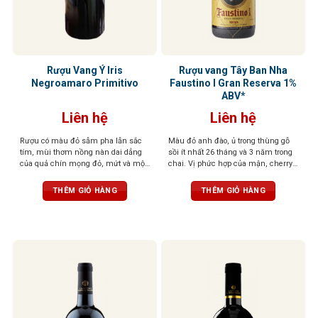
Rượu Vang Ý Iris
Rượu vang Tây Ban Nha
Negroamaro Primitivo
Faustino I Gran Reserva 1%
ABV*
Liên hệ
Liên hệ
Rượu có màu đỏ sẫm pha lẫn sắc
Màu đỏ anh đào, ủ trong thùng gỗ
tím, mùi thơm nồng nàn dai dẳng
sồi ít nhất 26 tháng và 3 năm trong
của quả chín mọng đỏ, mứt và một
chai. Vị phức hợp của mận, cherry,
chút thanh nhẹ của cam thảo. Vị
gia vị, vani, và gỗ sồi, tannin mềm,
rượu tròn đầy, tannin mạnh mẽ,
hậu vị sâu lắng
THÊM GIỎ HÀNG
THÊM GIỎ HÀNG
cân bằng tuyệt vời