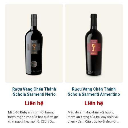
Rượu Vang Chén Thánh
Rượu Vang Chén Thánh
Schola Sarmenti Nerio
Schola Sarmenti Armentino
Liên hệ
Liên hệ
Màu đỏ Ruby ánh tím với hương
Màu đỏ anh đào đậm với hương
thơm mạnh mẽ của hoa quả và gia
thơm ấn tượng của trái cây chín và
vị, vị ngọt nhẹ, mơ hồ. Cấu trúc
cherry đen. Cấu trúc tuyệt đẹp với vị
phức tạp, mềm mại như lụa
chín mọng của trái cây cùng tannin