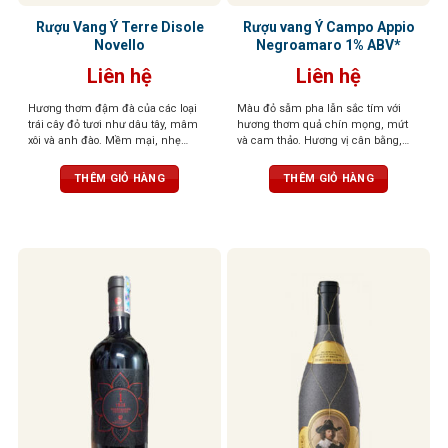
Rượu Vang Ý Terre Disole
Rượu vang Ý Campo Appio
Novello
Negroamaro 1% ABV*
Liên hệ
Liên hệ
Hương thơm đậm đà của các loại
Màu đỏ sẫm pha lẫn sắc tím với
trái cây đỏ tươi như dâu tây, mâm
hương thơm quả chín mọng, mứt
xôi và anh đào. Mềm mại, nhẹ
và cam thảo. Hương vị cân bằng,
nhàng với chút ngọt thanh và độ
tannin mạnh mẽ, tạo nên sự bền bỉ
chua nhẹ. Hương vị trái cây tươi
và tinh tế
THÊM GIỎ HÀNG
THÊM GIỎ HÀNG
mát đặc trưng giúp loại rượu này trở
nên dễ uống, phù hợp với nhiều
người và không đòi hỏi kinh nghiệm
thưởng thức rượu vang chuyên sâu​