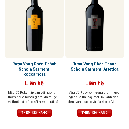
Rượu Vang Chén Thánh
Rượu Vang Chén Thánh
Schola Sarmenti
Schola Sarmenti Artetica
Roccamora
Liên hệ
Liên hệ
Màu đỏ Ruby hấp dẫn với hương
Màu đỏ Ruby với hương thơm ngọt
thơm phức hợp từ gia vị, da thuộc
ngào của trái cây màu tối, anh đào
và thuốc lá, cùng với hương trái cây
đen, vani, cacao và gia vị cay. Vị
chín mọng. Cấu trúc mượt mà,
phong phú, mạnh mẽ, dai dẳng với
tannin dịu nhẹ, và dư vị hơi đắng
tannin mịn và mượt, cân bằng,
THÊM GIỎ HÀNG
THÊM GIỎ HÀNG
kéo dài, để lại ấn tượng khó quên
thanh lịch