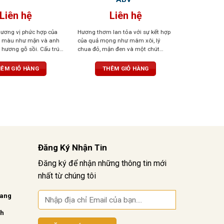
Liên hệ
Liên hệ
 hương vị phức hợp của
Hương thơm lan tỏa với sự kết hợp
ẫm màu như mận và anh
của quả mọng như mâm xôi, lý
p hương gỗ sồi. Cấu trúc
chua đỏ, mận đen và một chút
 mềm mại, hậu vị thanh
hương gỗ sồi, vani cùng gia vị cay
nhẹ. Mượt mà, tròn trịa với tannin
ÊM GIỎ HÀNG
THÊM GIỎ HÀNG
mềm mại, hậu vị kéo dài tinh tế
Đăng Ký Nhận Tin
Đăng ký để nhận những thông tin mới
nhất từ chúng tôi
vang
nh