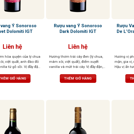
 vang Ý Sonoroso
Rượu vang Ý Sonoroso
Rượu Va
vet Dolomiti IGT
Dark Dolomiti IGT
De L’Or
Liên hệ
Liên hệ
m hòa quyện của lý chua
Hương thơm trái cây đen (lý chua,
Hương vị phứ
i, việt quất, anh đào đỏ
mâm xôi, việt quất), điểm xuyết
mận, gia vị
illa từ gỗ sồi. Vị đầy đặn,
vanilla và mứt trái cây. Vị đầy đặn,
Hậu vị ấn tư
m mượt, kết thúc cân
tannin mượt, cân bằng giữa ngọt và
cảm giác ph
 sắc đỏ sâu, đậm đà,
chát. Sắc đỏ đậm, cuốn hút và cá
THÊM GIỎ HÀNG
THÊM GIỎ HÀNG
TH
tính