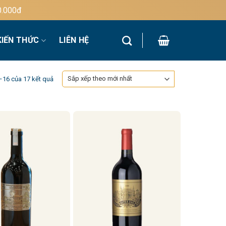
KIẾN THỨC
LIÊN HỆ
Đã
1–16 của 17 kết quả
sắp
xếp
theo
mới
nhất