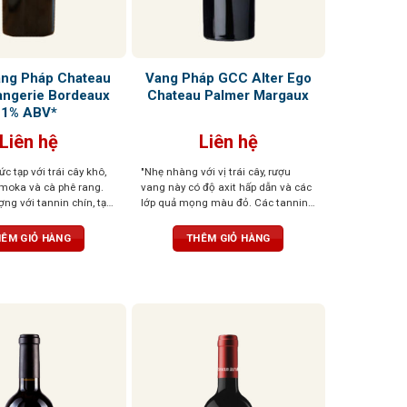
ng Pháp Chateau
Vang Pháp GCC Alter Ego
angerie Bordeaux
Chateau Palmer Margaux
1% ABV*
Liên hệ
Liên hệ
c tạp với trái cây khô,
"Nhẹ nhàng với vị trái cây, rượu
, moka và cà phê rang.
vang này có độ axit hấp dẫn và các
ợng với tannin chín, tạo
lớp quả mọng màu đỏ. Các tannin
ong phú và béo ngậy
mượt mà, màu sắc bị chi phối bởi
trái cây của rượu vang, chứa nhiều
ÊM GIỎ HÀNG
THÊM GIỎ HÀNG
axit và sẽ sớm sẵn sàng cho mọi
bữa tiệc. " - (RV) (3/2016) 90 điểm
James Suckling