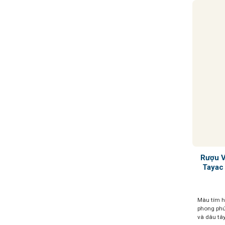
Rượu 
Tayac
Màu tím 
phong phú
và dâu tây