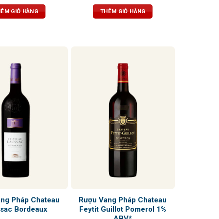
n bằng hoàn hảo, dư vị
Tannin dẻo dai, kết thúc nồng nàn,
phức hợp
dai dẳng với độ chua ấn tượng
ÊM GIỎ HÀNG
THÊM GIỎ HÀNG
ng Pháp Chateau
Rượu Vang Pháp Chateau
sac Bordeaux
Feytit Guillot Pomerol 1%
ABV*