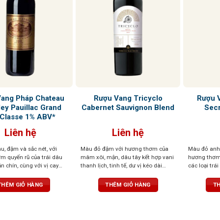
Vang Pháp Chateau
Rượu Vang Tricyclo
Rượu V
ley Pauillac Grand
Cabernet Sauvignon Blend
Secr
 Classe 1% ABV*
Liên hệ
Liên hệ
, đậm và sắc nét, với
Màu đỏ đậm với hương thơm của
Màu đỏ anh
m quyến rũ của trái dâu
mâm xôi, mận, dâu tây kết hợp vani
hương thơm 
 chín, cùng với vị cay
thanh lịch, tinh tế, dư vị kéo dài
các loại trá
lá bạc hà. Phong cách cổ
trong vòm miệng
hoa và soco
rưng của vang Batailley,
tập trung vị
THÊM GIỎ HÀNG
THÊM GIỎ HÀNG
TH
c đáo, mềm mại và êm ái
chắc, dư vị 