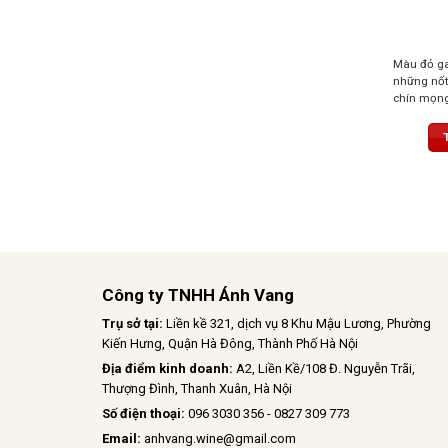
Màu đỏ ga
những nốt
chín mọng,
bạc hà và 
đối, hậu v
mại, đem 
đầy, dễ chị
Công ty TNHH Ánh Vang
Trụ sở tại:
Liền kề 321, dịch vụ 8 Khu Mậu Lương, Phường
Kiến Hưng, Quận Hà Đông, Thành Phố Hà Nội
Địa điểm kinh doanh:
A2, Liền Kề/108 Đ. Nguyễn Trãi,
Thượng Đình, Thanh Xuân, Hà Nội
Số điện thoại:
096 3030 356 - 0827 309 773
Email:
anhvang.wine@gmail.com