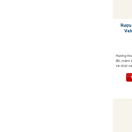
Rượu
Vel
Hương thơ
đỏ, mâm xô
và chút van
tannin mề
bằng. Màu
cuốn hút