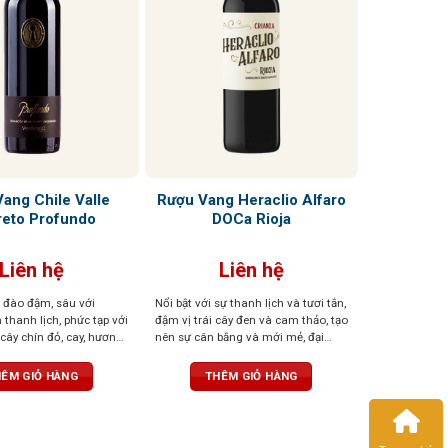
ang Chile Valle
Rượu Vang Heraclio Alfaro
eto Profundo
DOCa Rioja
Liên hệ
Liên hệ
 đào đậm, sâu với
Nổi bật với sự thanh lịch và tươi tắn,
thanh lịch, phức tạp với
đậm vị trái cây đen và cam thảo, tạo
i cây chín đỏ, cay, hương
nên sự cân bằng và mới mẻ, đại
la. Hương vị có cấu trúc
diện cho truyền thống miền Đông
 tannin tao nhã, vững
Rioja
ÊM GIỎ HÀNG
THÊM GIỎ HÀNG
kéo dài bền bỉ