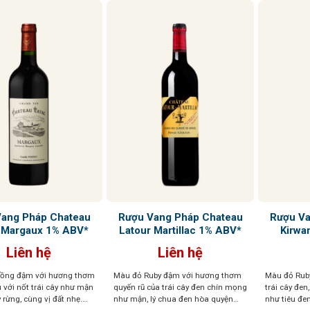
Vang Pháp Chateau
Rượu Vang Pháp Chateau
Rượu Va
 Margaux 1% ABV*
Latour Martillac 1% ABV*
Kirwa
Liên hệ
Liên hệ
hồng đậm với hương thơm
Màu đỏ Ruby đậm với hương thơm
Màu đỏ Ruby
 với nốt trái cây như mận
quyến rũ của trái cây đen chín mọng
trái cây đen,
 rừng, cùng vị đất nhẹ.
như mận, lý chua đen hòa quyện
như tiêu đen