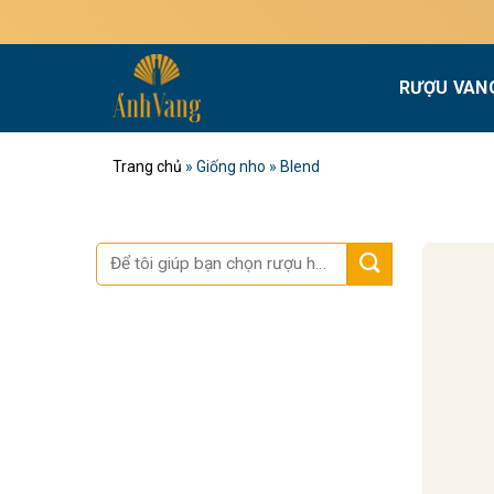
Bỏ
qua
nội
RƯỢU VAN
dung
Trang chủ
»
Giống nho
»
Blend
Tìm
kiếm: