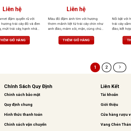
Liên hệ
Liên hệ
rnet đậm quyến rũ với
Màu đỏ đậm ánh tím với hương
Nổi bật với
 hương trái cây đỏ và đen
thơm mãnh liệt từ trái cây chín như
trái cây s
 mứt trái cây, hạnh nhân,
anh đào, mâm xôi, mận, cùng chút
đào, kết hợ
hoa violet. Cấu trúc cân
gia vị cay, vani, sô cô la. Vị tròn trịa,
tốt, tannin
ị kéo dài, và tannin mềm
cân bằng, tannin mềm, dư vị dễ chịu
lịch kéo dài
THÊM GIỎ HÀNG
THÊM GIỎ HÀNG
TH
đến một trải nghiệm tròn
u và tinh tế
1
2
Chính Sách Quy Định
Liên Kết
Chính sách bảo mật
Tài khoản
Quy định chung
Giới thiệu
Hình thức thanh toán
Cửa hàng rượu 
Chính sách vận chuyển
Vang Chén Thá