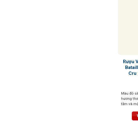
Rượu 
Batail
Cru
Màu đỏ sâu
hương thơ
tằm và mận
nồng của 
điển đặc t
tannin độ