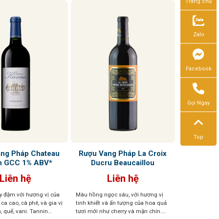
Trang chủ
Zalo
Facebook
Gọi Ngay
Top
ng Pháp Chateau
Rượu Vang Pháp La Croix
n GCC 1% ABV*
Ducru Beaucaillou
Liên hệ
Liên hệ
 đậm với hương vị của
Màu hồng ngọc sâu, với hương vị
 ca cao, cà phê, và gia vị
tinh khiết và ấn tượng của hoa quả
, quế, vani. Tannin
tươi mới như cherry và mận chín.